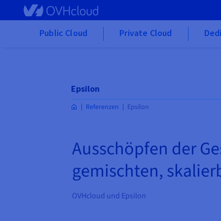
Skip to main content
Public Cloud
Private Cloud
Ded
Epsilon
Referenzen
Epsilon
Ausschöpfen der Ges
gemischten, skalierb
OVHcloud und Epsilon