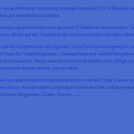
r unverzichtbaren Marketing-Strategie entwickelt. Es ist flexibel, 
tion auf dem Markt zu stärken.
reueprogramm wollte seine gesamte IT-Plattform überarbeiten. Zi
oupons direkt auf die Treuekarte des entsprechenden Händlers übe
e auf die Kompetenzen von Epsilon. Diese Data-Driven-Agency ist sp
 Tools für Datenintegration, -management und -wiederherstellung.
nd umzusetzen. Heute verwaltet Epsilon 50 Plattformen (Single C
ommierte Marken auf der ganzen Welt.
n zwei komplementäre Kompetenzbereiche unterteilt: Data Science
keln, die aus Kundendaten umsetzbare Daten machen. Letztere entw
können (Segmente, Cluster, Scores, ...).