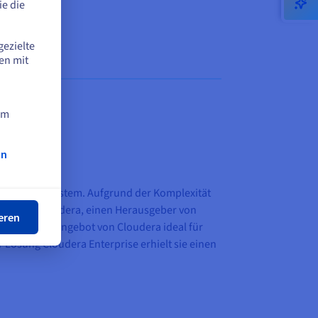
e die
gezielte
en mit
am
on
ßen
reichen Ökosystem. Aufgrund der Komplexität
ßlich für Cloudera, einen Herausgeber von
eren
ty war das Angebot von Cloudera ideal für
er Lösung Cloudera Enterprise erhielt sie einen