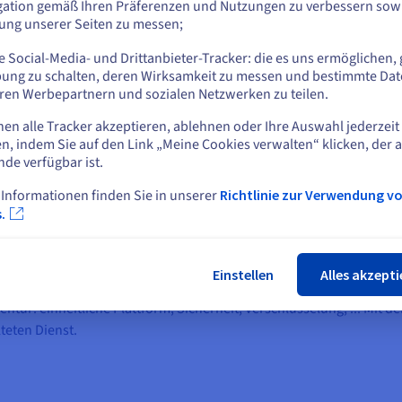
gation gemäß Ihren Präferenzen und Nutzungen zu verbessern sowi
tung unserer Seiten zu messen;
oder
 Social-Media- und Drittanbieter-Tracker: die es uns ermöglichen, 
Auf der aktuellen Website bleiben
ung zu schalten, deren Wirksamkeit zu messen und bestimmte Dat
ren Werbepartnern und sozialen Netzwerken zu teilen.
nen alle Tracker akzeptieren, ablehnen oder Ihre Auswahl jederzeit
n und die Bedingungen der Agentur erfüllen
Eine andere Website wählen
n, indem Sie auf den Link „Meine Cookies verwalten“ klicken, der 
nde verfügbar ist.
ankreich und Europa, ... die Liste der Anforderungen war lang!
 Informationen finden Sie in unserer
Richtlinie zur Verwendung v
Schlie
.
ieden, ein bewährtes Framework mit einem vielfältigen und umfang
 Epsilon, eine Distribution zu verwenden und entschied sich schlie
Einstellen
Alles akzepti
führer in diesem Bereich und Mitwirkender in der Hadoop-Communi
ntur: einheitliche Plattform, Sicherheit, Verschlüsselung, ... Mit d
teten Dienst.