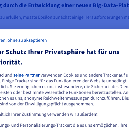
 durch die Entwicklung einer neuen Big-Data-Pla
u erfüllen, musste Epsilon zunächst einige Herausforderungen me
ren, ohne zu akzeptieren
innovativ, als Open Source verfügbar, interoperabel und skalierbar 
altung von Daten durchgeführt und organisiert werden. Darüber h
r Schutz Ihrer Privatsphäre hat für uns
en und gesicherten Arbeitsplatz bietet.
iorität.
ud und
seine Partner
verwenden Cookies und andere Tracker auf u
ie scheinen sich in Vereinigte Staaten zu
 (unternehmensintern) sein, um die Ströme persönlicher Daten zu
. Einige Tracker sind für das Funktionieren der Website unbedingt
agert (ausgelagert) werden, um Data Scientists und Data Managern e
efinden.
lich. Sie ermöglichen es uns insbesondere, die Sicherheit des Dien
immt ist. Auf diese Weise wollte die Agentur von der Skalierbarkei
eisten oder bestimmte wesentliche Funktionen bereitzustellen. A
n Sie aus Vereinigte Staaten bestellen möchten, müssen Sie sich auf der
chen es uns, anonyme Reichweitenmessungen durchzuführen. Die
sprechenden Website umsehen und dort einen Account erstellen.
 sind von der Einwilligungspflicht ausgenommen.
ltlich Ihrer Zustimmung verwenden wir außerdem:
Gehe zur [Website] Webseite
 Daten handelt, mussten unbedingt klare Richtlinien zur Isolieru
us.ovhcloud.com/
Englisch
USD - $
ungs- und Personalisierungs-Tracker: die es uns ermöglichen, Ihre
Prozess umgesetzt werden.