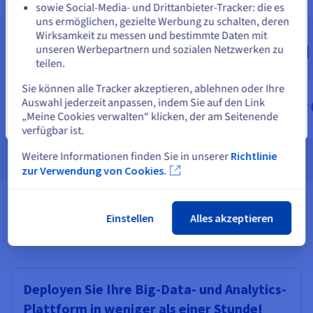
sowie Social-Media- und Drittanbieter-Tracker: die es
Auf der aktuellen Website bleiben
uns ermöglichen, gezielte Werbung zu schalten, deren
Wirksamkeit zu messen und bestimmte Daten mit
Partner und Kunden von OVHcloud
unseren Werbepartnern und sozialen Netzwerken zu
teilen.
Eine andere Website wählen
Sie können alle Tracker akzeptieren, ablehnen oder Ihre
Auswahl jederzeit anpassen, indem Sie auf den Link
„Meine Cookies verwalten“ klicken, der am Seitenende
Schließen
verfügbar ist.
Weitere Informationen finden Sie in unserer
Richtlinie
zur Verwendung von Cookies.
Einstellen
Alles akzeptieren
Ganz einfach weiterkommen
Deployen Sie Ihre Big-Data- und Analytics-
Plattform in weniger als einer Stunde!