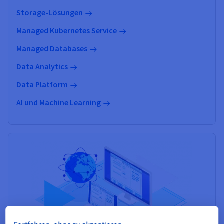
Storage-Lösungen
Managed Kubernetes Service
Managed Databases
Data Analytics
Data Platform
AI und Machine Learning