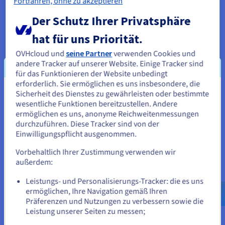
Fortfahren, ohne zu akzeptieren
Der Schutz Ihrer Privatsphäre
Ihre Onlinepräsenz gestalten
hat für uns Priorität.
OVHcloud und
seine Partner
verwenden Cookies und
Ihre Domainnamen finden und reservieren
andere Tracker auf unserer Website. Einige Tracker sind
für das Funktionieren der Website unbedingt
Eine Website oder einen Onlineshop erstellen
erforderlich. Sie ermöglichen es uns insbesondere, die
Professionelle E-Mail-Lösungen
Sicherheit des Dienstes zu gewährleisten oder bestimmte
Sie scheinen sich in Vereinigte
wesentliche Funktionen bereitzustellen. Andere
Staaten zu befinden.
ermöglichen es uns, anonyme Reichweitenmessungen
durchzuführen. Diese Tracker sind von der
Wenn Sie aus Vereinigte Staaten bestellen möchten, müssen Sie
Einwilligungspflicht ausgenommen.
sich auf der entsprechenden Website umsehen und dort einen
Account erstellen.
Vorbehaltlich Ihrer Zustimmung verwenden wir
außerdem:
Gehe zur [Website] Webseite
Leistungs- und Personalisierungs-Tracker: die es uns
us.ovhcloud.com/
Englisch
USD - $
ermöglichen, Ihre Navigation gemäß Ihren
Präferenzen und Nutzungen zu verbessern sowie die
oder
Leistung unserer Seiten zu messen;