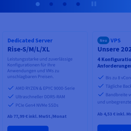
Dokumentation
Dokumentation
Preise
Dokumentation
Roadmap und Changelog
Roadmap und Changelog
Monitoring
Verfügbarkeit nach Regionen
Roadmap und Changelog
Dokumentation
Roadmap und Changelog
Roadmap und Changelog
Dedicated Server
VPS
Neu
Rise-S/M/L/XL
Unsere 20
Leistungsstarke und zuverlässige
4 Konfiguratio
Konfigurationen für Ihre
Anforderung
Anwendungen und VMs zu
unschlagbaren Preisen.
Bis zu 8 vCo
Tägliche Bac
AMD RYZEN & EPYC 9000-Serie
Bandbreite vo
Ultraschneller DDR5-RAM
und unbegrenzter
PCIe Gen4 NVMe SSDs
Ab 4,53 € inkl.
Ab
77,99 €
inkl. MwSt./Monat