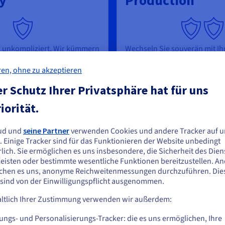
y
Production
z unkompliziert. Wir kümmern
Wechseln Sie souverän mit Ih
 Backups und Skalierung –
Umgebungen in die Produkti
n sich auf das anfängliche
automatisches Failover und 1
ren, ohne zu akzeptieren
ach und kostengünstig.
Backups entsteht Ihnen keine
r Schutz Ihrer Privatsphäre hat für uns
betrieblicher Overhead.
Ab
iorität.
Ab
,2918 €
108,67
ud und
seine Partner
verwenden Cookies und andere Tracker auf u
ie scheinen sich in Vereinigte Staaten zu
. Einige Tracker sind für das Funktionieren der Website unbedingt
. MwSt./Monat/node
efinden.
lich. Sie ermöglichen es uns insbesondere, die Sicherheit des Dien
inkl. MwSt./Monat/
eisten oder bestimmte wesentliche Funktionen bereitzustellen. A
n Sie aus Vereinigte Staaten bestellen möchten, müssen Sie sich auf der
chen es uns, anonyme Reichweitenmessungen durchzuführen. Die
sprechenden Website umsehen und dort einen Account erstellen.
1 Node inklusive
 sind von der Einwilligungspflicht ausgenommen.
1 Node inklu
4 GB RAM
ltlich Ihrer Zustimmung verwenden wir außerdem:
8 GB RAM
Gehe zur [Website] Webseite
Kein SLA
Bis zu 4 Gbit
us.ovhcloud.com/
public-cloud
Englisch
USD - $
ungs- und Personalisierungs-Tracker: die es uns ermöglichen, Ihre