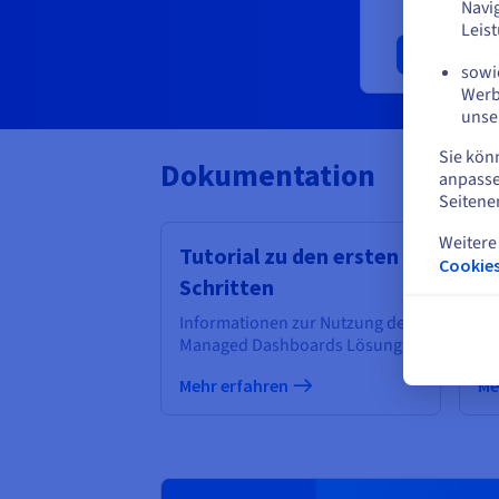
Navi
Leis
D
sowie
Werb
unse
Sie kön
Dokumentation
anpasse
Seitene
Weitere
Tutorial zu den ersten
A
Cookies
Schritten
In
Da
Informationen zur Nutzung der
Managed Dashboards Lösung
Mehr erfahren
Me