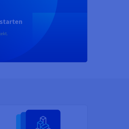
starten
ekt.