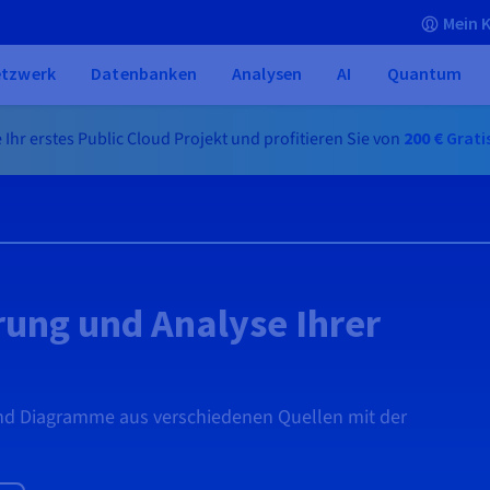
Mein 
tzwerk
Datenbanken
Analysen
AI
Quantum
e Ihr erstes Public Cloud Projekt und profitieren Sie von
200 €
Grati
rung und Analyse Ihrer
nd Diagramme aus verschiedenen Quellen mit der