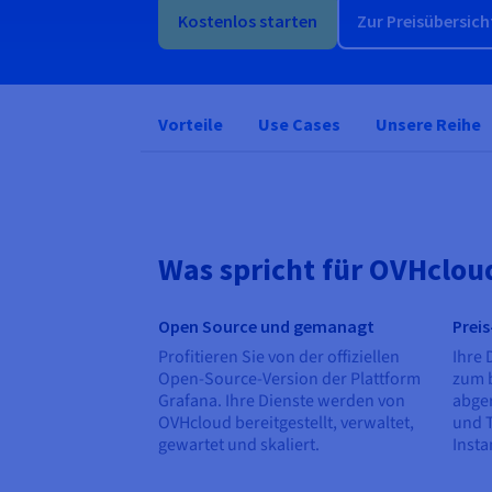
Kostenlos starten
Zur Preisübersich
Vorteile
Use Cases
Unsere Reihe
Was spricht für OVHclo
Open Source und gemanagt
Preis
Profitieren Sie von der offiziellen
Ihre 
Open-Source-Version der Plattform
zum 
Grafana. Ihre Dienste werden von
abger
OVHcloud bereitgestellt, verwaltet,
und T
gewartet und skaliert.
Insta