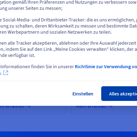
SLA von 99,
gation gemäß Ihren Präferenzen und Nutzungen zu verbessern sowi
tung unserer Seiten zu messen;
oder
etails ansehen
Details anseh
 Social-Media- und Drittanbieter-Tracker: die es uns ermöglichen, 
Auf der aktuellen Website bleiben
ung zu schalten, deren Wirksamkeit zu messen und bestimmte Dat
ren Werbepartnern und sozialen Netzwerken zu teilen.
nen alle Tracker akzeptieren, ablehnen oder Ihre Auswahl jederzeit
Eine andere Website wählen
n, indem Sie auf den Link „Meine Cookies verwalten“ klicken, der 
nde verfügbar ist.
 Informationen finden Sie in unserer
Richtlinie zur Verwendung v
llgemeine Guides
Guides zu Managed
Schlie
.
Dashboards
formationen zu unseren
tenanalysediensten
Unsere speziell für diesen
Einstellen
Alles akzepti
Dienst konzipierten Guides
hr erfahren
Mehr erfahren