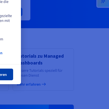
95 %
e die
en
gezielte
en mit
am
on
Tutorials zu Managed
ßen
Dashboards
Unsere Tutorials speziell für
eren
diesen Dienst
Mehr erfahren