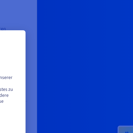
ren
on. Durch
4-tägige
rlei
44 €
nserer
stes zu
node
ndere
se
sive
/s