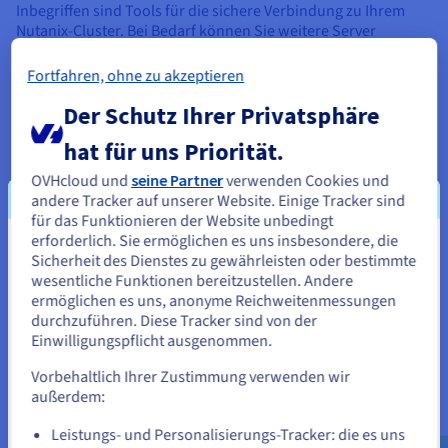
Inbegriffen sind Tools für die sichere Verbindung zu Ihrem
Nutanix-Cluster. Bei Bedarf können Sie weitere Server
hinzufügen oder deren Eigenschaften verändern. So passen
Sie beispielsweise Rechenleistung und Speicherplatz an.
Fortfahren, ohne zu akzeptieren
Der Schutz Ihrer Privatsphäre
hat für uns Priorität.
OVHcloud und
seine Partner
verwenden Cookies und
Passender Support für Ihre
andere Tracker auf unserer Website. Einige Tracker sind
für das Funktionieren der Website unbedingt
Nutanix-Umgebung
erforderlich. Sie ermöglichen es uns insbesondere, die
Sie scheinen sich in Vereinigte
Sicherheit des Dienstes zu gewährleisten oder bestimmte
Für die Verwendung der Nutanix on OVHcloud Angebote ist
wesentliche Funktionen bereitzustellen. Andere
das Abonnement eines geeigneten Support-Levels
Staaten zu befinden.
ermöglichen es uns, anonyme Reichweitenmessungen
erforderlich: Business oder Enterprise, je nach Ihrem Bedarf.
durchzuführen. Diese Tracker sind von der
Mit beiden erhalten Sie jederzeit technische Unterstützung,
Wenn Sie aus Vereinigte Staaten bestellen möchten, müssen Sie
Einwilligungspflicht ausgenommen.
sich auf der entsprechenden Website umsehen und dort einen
sieben Tage die Woche und rund um die Uhr. Bei kritischen
Account erstellen.
Störungen (Dringlichkeitsstufe P1) sind wir bestrebt, Ihnen
Vorbehaltlich Ihrer Zustimmung verwenden wir
innerhalb kurzer Zeit eine erste Rückmeldung zu geben.
außerdem:
Außerdem ist es möglich, über diese Support-Level
Gehe zur [Website] Webseite
zusätzliche Dienste anzufordern (einige davon auf
us.ovhcloud.com/
hosted-private-
Leistungs- und Personalisierungs-Tracker: die es uns
Kostenvoranschlag). Bitte beachten Sie, dass unsere Support-