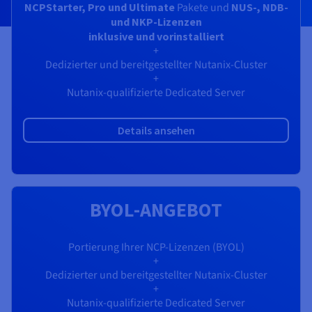
Dokumentation
Dokumentation
NCP
Starter, Pro und Ultimate
Pakete und
NUS-, NDB-
Preise
Dokumentation
Roadmap und Changelog
Roadmap und Changelog
Monitoring
und NKP-Lizenzen
Verfügbarkeit nach Regionen
Roadmap und Changelog
inklusive und vorinstalliert
Dokumentation
+
Roadmap und Changelog
Dedizierter und bereitgestellter Nutanix-Cluster
Roadmap und Changelog
+
Nutanix-qualifizierte Dedicated Server
Details ansehen
BYOL-ANGEBOT
Portierung Ihrer NCP-Lizenzen (BYOL)
+
Dedizierter und bereitgestellter Nutanix-Cluster
+
Nutanix-qualifizierte Dedicated Server