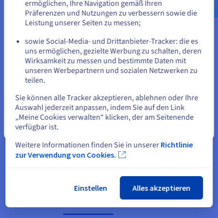
cloud
Englisch
USD - $
ermöglichen, Ihre Navigation gemäß Ihren
Leistungen nicht in den Nutanix on OVHcloud Angeboten
Präferenzen und Nutzungen zu verbessern sowie die
enthalten sind und separat abonniert werden müssen.
Leistung unserer Seiten zu messen;
oder
Mehr erfahren
sowie Social-Media- und Drittanbieter-Tracker: die es
uns ermöglichen, gezielte Werbung zu schalten, deren
Auf der aktuellen Website bleiben
Wirksamkeit zu messen und bestimmte Daten mit
unseren Werbepartnern und sozialen Netzwerken zu
Kontaktieren Sie unser Vertriebsteam für Business oder
teilen.
Eine andere Website wählen
Enterprise Support
Sie können alle Tracker akzeptieren, ablehnen oder Ihre
Auswahl jederzeit anpassen, indem Sie auf den Link
Kontaktieren Sie uns
„Meine Cookies verwalten“ klicken, der am Seitenende
verfügbar ist.
Schließen
Weitere Informationen finden Sie in unserer
Richtlinie
zur Verwendung von Cookies.
Einstellen
Alles akzeptieren