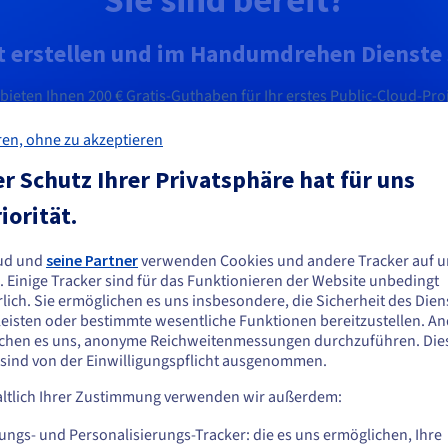
t erstellen und im Handumdrehen Dienste 
 bieten Ihnen
200 €
Gratis-Guthaben für Ihr erstes Public-Cloud-Proj
ren, ohne zu akzeptieren
Jetzt loslegen
r Schutz Ihrer Privatsphäre hat für uns
iorität.
ud und
seine Partner
verwenden Cookies und andere Tracker auf u
ie scheinen sich in Vereinigte Staaten zu
. Einige Tracker sind für das Funktionieren der Website unbedingt
efinden.
lich. Sie ermöglichen es uns insbesondere, die Sicherheit des Dien
eisten oder bestimmte wesentliche Funktionen bereitzustellen. A
n Sie aus Vereinigte Staaten bestellen möchten, müssen Sie sich auf der
U
chen es uns, anonyme Reichweitenmessungen durchzuführen. Die
sprechenden Website umsehen und dort einen Account erstellen.
 sind von der Einwilligungspflicht ausgenommen.
imär-/Sekundärmodus? Eine Floating IP kann
Be
ndäre Instanz umschalten, die so in jedem Szenario
zug
ltlich Ihrer Zustimmung verwenden wir außerdem:
Gehe zur [Website] Webseite
Ko
us.ovhcloud.com/
public-cloud
Englisch
USD - $
ich einfacher. Verschieben Sie einfach die Public
Ei
ungs- und Personalisierungs-Tracker: die es uns ermöglichen, Ihre