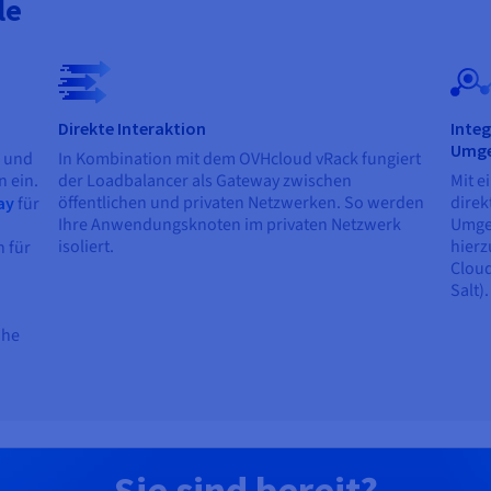
le
Direkte Interaktion
Integ
Umg
r und
In Kombination mit dem OVHcloud vRack fungiert
n ein.
der Loadbalancer als Gateway zwischen
Mit e
öffentlichen und privaten Netzwerken. So werden
direk
ay
für
Ihre Anwendungsknoten im privaten Netzwerk
Umgeb
isoliert.
hierz
h für
Cloud
Salt).
ähe
Sie sind bereit?