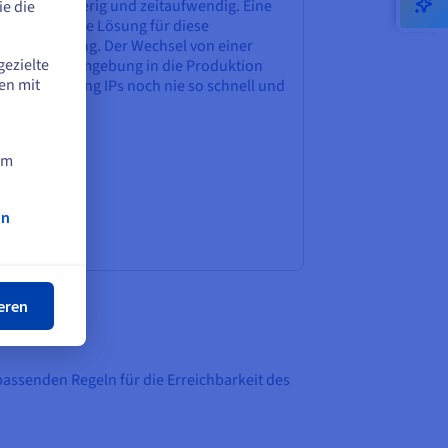
tunter schwierig und zeitaufwendig. Eine
e die
ating IP ist die Lösung für diese
rausforderung. Der Wechsel von einer
gezielte
twicklungsumgebung in die Produktion
en mit
 dank Floating IPs noch nie so schnell und
fach.
am
on
ßen
eren
 passenden Regeln für die Erreichbarkeit des