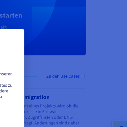
starten
ekt.
nserer
Zu den Use Cases
stes zu
ndere
mgebungsmigration
se
im Deployment eines Projekts wird oft die
ehörige IP-Adresse in Firewall-
nfigurationen, Zugriffslisten oder DNS-
nträgen hinterlegt. Änderungen sind daher