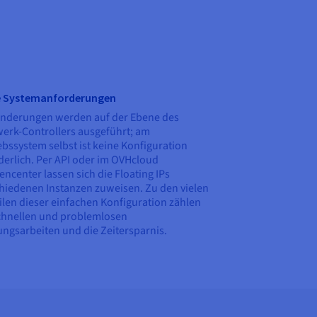
e Systemanforderungen
Änderungen werden auf der Ebene des
erk-Controllers ausgeführt; am
ebssystem selbst ist keine Konfiguration
derlich. Per API oder im OVHcloud
ncenter lassen sich die Floating IPs
hiedenen Instanzen zuweisen. Zu den vielen
ilen dieser einfachen Konfiguration zählen
chnellen und problemlosen
ngsarbeiten und die Zeitersparnis.