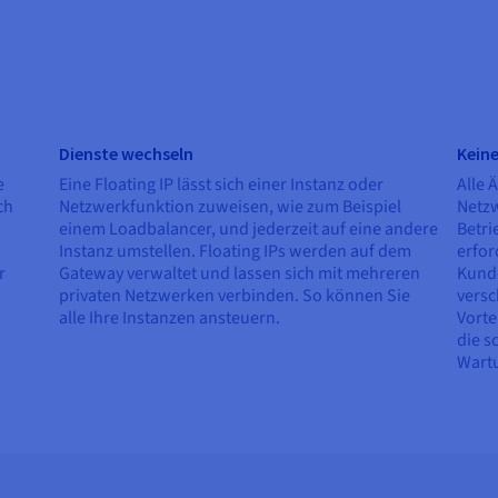
Dienste wechseln
Kein
e
Eine Floating IP lässt sich einer Instanz oder
Alle 
ch
Netzwerkfunktion zuweisen, wie zum Beispiel
Netzw
einem Loadbalancer, und jederzeit auf eine andere
Betri
Instanz umstellen. Floating IPs werden auf dem
erfor
r
Gateway verwaltet und lassen sich mit mehreren
Kunde
privaten Netzwerken verbinden. So können Sie
versc
alle Ihre Instanzen ansteuern.
Vorte
die s
Wartu