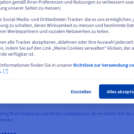
eu eingerichteten Instanz zu. Sie empfängt nun den
mi
gation gemäß Ihren Präferenzen und Nutzungen zu verbessern sowi
 und wird zu einer aktiven Komponente Ihrer Plattform.
Flo
tung unserer Seiten zu messen;
oder
He
 Social-Media- und Drittanbieter-Tracker: die es uns ermöglichen, 
En
Auf der aktuellen Website bleiben
ung zu schalten, deren Wirksamkeit zu messen und bestimmte Dat
war
ren Werbepartnern und sozialen Netzwerken zu teilen.
ein
nen alle Tracker akzeptieren, ablehnen oder Ihre Auswahl jederzeit
oud Floating IP öffentlich und stellt den wichtigsten
Eine andere Website wählen
n, indem Sie auf den Link „Meine Cookies verwalten“ klicken, der 
rastruktur dar. Eine Floating IP kann einer einzelnen
nde verfügbar ist.
 eines Loadbalancers angeschlossen werden, um
ird der Traffic zwischen mehreren Instanzen im
 Informationen finden Sie in unserer
Richtlinie zur Verwendung v
Schlie
.
Einstellen
Alles akzepti
ating IP, ein Gateway und einen Loadbalancer. So erreichen Sie die
niveau.
nsetzen