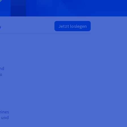
Jetzt loslegen
s
und
eu
eines
n und