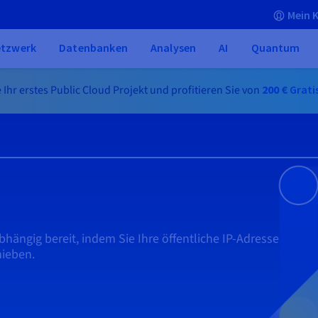
Mein 
tzwerk
Datenbanken
Analysen
AI
Quantum
e Ihr erstes Public Cloud Projekt und profitieren Sie von
200 €
Grati
abhängig bereit, indem Sie Ihre öffentliche IP-Adresse
ieben​.