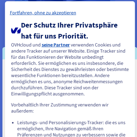
Fortfahren, ohne zu akzeptieren
Der Schutz Ihrer Privatsphäre
hat für uns Priorität.
Durchgängige Absicherung Ihrer
OVHcloud und
seine Partner
verwenden Cookies und
andere Tracker auf unserer Website. Einige Tracker sind
Websites
für das Funktionieren der Website unbedingt
erforderlich. Sie ermöglichen es uns insbesondere, die
SSL-Zertifikate
DDoS-Schutz
Automatische Backups
Sicherheit des Dienstes zu gewährleisten oder bestimmte
Sie scheinen sich in Vereinigte
wesentliche Funktionen bereitzustellen. Andere
Staaten zu befinden.
ermöglichen es uns, anonyme Reichweitenmessungen
Schützen Sie die Websites Ihrer Kund:innen
vor
durchzuführen. Diese Tracker sind von der
unerwarteten Ereignissen und täglichen Bedrohungen
Wenn Sie aus Vereinigte Staaten bestellen möchten, müssen Sie
Einwilligungspflicht ausgenommen.
sich auf der entsprechenden Website umsehen und dort einen
durch sichere Verbindungen über Quanten-
SSL-Zertifikate
,
Account erstellen.
Vorbehaltlich Ihrer Zustimmung verwenden wir
erweiterte Schutzmaßnahmen gegen Angriffe und
außerdem:
automatische Backups, um Ihre Daten bei Bedarf
Gehe zur [Website] Webseite
wiederherstellen zu können. So sind Sie bestens gerüstet,
um
Leistungs- und Personalisierungs-Tracker: die es uns
us.ovhcloud.com/
Englisch
USD - $
ermöglichen, Ihre Navigation gemäß Ihren
Ihr Business abzusichern und souveräner arbeiten zu
Präferenzen und Nutzungen zu verbessern sowie die
können
, auch im großen Maßstab.