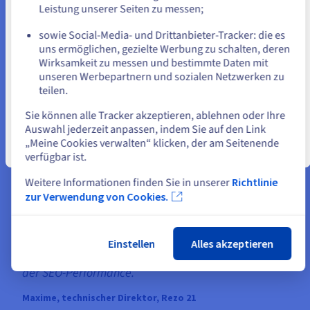
oder
Leistung unserer Seiten zu messen;
sowie Social-Media- und Drittanbieter-Tracker: die es
Auf der aktuellen Website bleiben
uns ermöglichen, gezielte Werbung zu schalten, deren
Wirksamkeit zu messen und bestimmte Daten mit
unseren Werbepartnern und sozialen Netzwerken zu
teilen.
Eine andere Website wählen
Sie können alle Tracker akzeptieren, ablehnen oder Ihre
Auswahl jederzeit anpassen, indem Sie auf den Link
„Meine Cookies verwalten“ klicken, der am Seitenende
Schließen
verfügbar ist.
Weitere Informationen finden Sie in unserer
Richtlinie
zur Verwendung von Cookies.
„Wir haben eine deutliche Steigerung der Leistung
unserer Hostings festgestellt. Das ist ein echter
Gewinn für unsere Dienstqualität und eine
Einstellen
Alles akzeptieren
beachtliche Verbesserung der User Experience und
der SEO-Performance.“
Maxime, technischer Direktor, Rezo 21