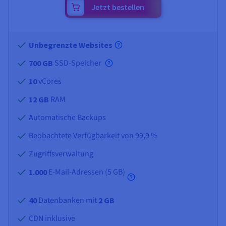
Jetzt bestellen
Unbegrenzte Websites
SSD-Speicher
700 GB
vCores
10
RAM
12 GB
Automatische Backups
Beobachtete Verfügbarkeit von 99,9 %
Zugriffsverwaltung
E-Mail-Adressen (
5 GB
)
1.000
Datenbanken mit
40
2 GB
CDN inklusive