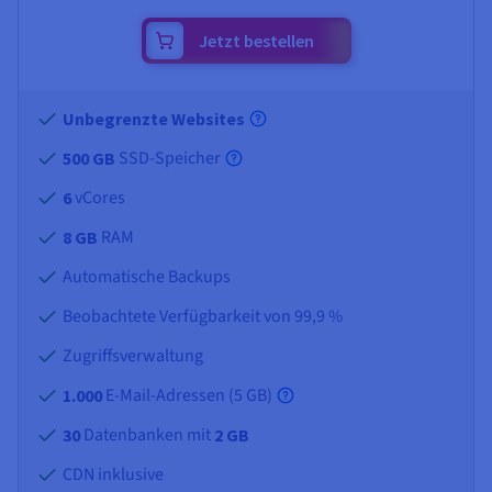
Dokumentation
Dokumentation
Preise
Dokumentation
Roadmap und Changelog
Roadmap und Changelog
Monitoring
Jetzt bestellen
Verfügbarkeit nach Regionen
Roadmap und Changelog
Dokumentation
Roadmap und Changelog
Roadmap und Changelog
Unbegrenzte Websites
SSD-Speicher
500 GB
vCores
6
RAM
8 GB
Automatische Backups
Beobachtete Verfügbarkeit von 99,9 %
Zugriffsverwaltung
E-Mail-Adressen (
5 GB
)
1.000
Datenbanken mit
30
2 GB
CDN inklusive