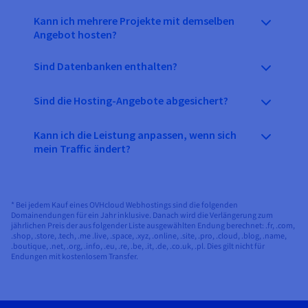
Kann ich mehrere Projekte mit demselben
Angebot hosten?
Sind Datenbanken enthalten?
Sind die Hosting-Angebote abgesichert?
Kann ich die Leistung anpassen, wenn sich
mein Traffic ändert?
* Bei jedem Kauf eines OVHcloud Webhostings sind die folgenden
Domainendungen für ein Jahr inklusive. Danach wird die Verlängerung zum
jährlichen Preis der aus folgender Liste ausgewählten Endung berechnet: .fr, .com,
.shop, .store, .tech, .me .live, .space, .xyz, .online, .site, .pro, .cloud, .blog, .name,
.boutique, .net, .org, .info, .eu, .re, .be, .it, .de, .co.uk, .pl. Dies gilt nicht für
Endungen mit kostenlosem Transfer.