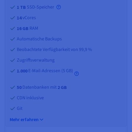
SSD-Speicher
1 TB
vCores
14
RAM
16 GB
Automatische Backups
Beobachtete Verfügbarkeit von 99,9 %
Zugriffsverwaltung
E-Mail-Adressen (
5 GB
)
1.000
Datenbanken mit
50
2 GB
CDN inklusive
Git
Mehr erfahren