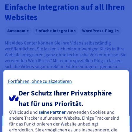
Einfache Integration auf all Ihren
Websites
Autonomie
Einfache Integration
WordPress-Plug-in
Mit Video Center können Sie Ihre Videos selbstständig
veröffentlichen. Sie lassen sich mit nur wenigen Klicks in Ihre
Website integrieren, ganz ohne technische Vorkenntnisse. Sie
verwenden WordPress? Mit einem speziellen Plug-in lassen
sich die Videos sogar direkt im Editor einfügen – genauso
einfach wie ein Bild.
Fortfahren, ohne zu akzeptieren
Der Schutz Ihrer Privatsphäre
hat für uns Priorität.
Marketingvideos zur Steigerung der
OVHcloud und
seine Partner
verwenden Cookies und
Conversion-Rate
andere Tracker auf unserer Website. Einige Tracker sind
für das Funktionieren der Website unbedingt
erforderlich. Sie ermöglichen es uns insbesondere, die