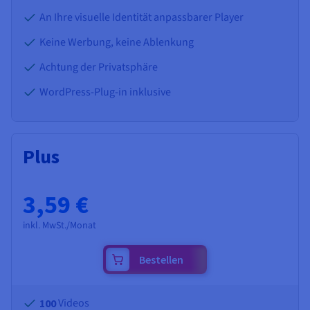
Dokumentation
Dokumentation
Preise
An Ihre visuelle Identität anpassbarer Player
Dokumentation
Roadmap und Changelog
Roadmap und Changelog
Monitoring
Verfügbarkeit nach Regionen
Roadmap und Changelog
Keine Werbung, keine Ablenkung
Dokumentation
Roadmap und Changelog
Achtung der Privatsphäre
Roadmap und Changelog
WordPress-Plug-in inklusive
Plus
3,59 €
inkl. MwSt./Monat
Bestellen
Videos
100