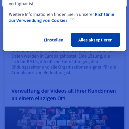
Schließen
verfügbar ist.
Weitere Informationen finden Sie in unserer
Richtlinie
zur Verwendung von Cookies.
Bei manchen Projekten gelten strenge Vorschriften in
Einstellen
Alles akzeptieren
Bezug auf Daten und Datenschutz. Video Center
funktioniert ohne Tracker von Drittanbietern und Ihre
Daten werden in Europa gehostet. Eine Lösung, die
sich für KMUs, öffentliche Einrichtungen, den
Bildungssektor und alle Organisationen eignet, für die
Compliance von Bedeutung ist.
Verwaltung der Videos all Ihrer Kund:innen
an einem einzigen Ort