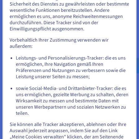
Sicherheit des Dienstes zu gewährleisten oder bestimmte
Sie scheinen sich in Vereinigte
wesentliche Funktionen bereitzustellen. Andere
Staaten zu befinden.
ermöglichen es uns, anonyme Reichweitenmessungen
durchzuführen. Diese Tracker sind von der
Wenn Sie aus Vereinigte Staaten bestellen möchten, müssen Sie
Einwilligungspflicht ausgenommen.
sich auf der entsprechenden Website umsehen und dort einen
Account erstellen.
Vorbehaltlich Ihrer Zustimmung verwenden wir
außerdem:
Videos eignen sich hervorragend, um ein Produkt,
Gehe zur [Website] Webseite
einen Dienst oder ein Angebot zu präsentieren. Mit
Leistungs- und Personalisierungs-Tracker: die es uns
us.ovhcloud.com/
Englisch
USD - $
Video Center werden Ihre Videos ohne Werbung und
ermöglichen, Ihre Navigation gemäß Ihren
ohne externe Empfehlungen wiedergegeben. Ihre
Präferenzen und Nutzungen zu verbessern sowie die
Besucher:innen bleiben auf Ihrer Website, in Ihrer
oder
Leistung unserer Seiten zu messen;
Markenwelt, und durchlaufen ganz natürlich Ihren
Conversion-Prozess.
sowie Social-Media- und Drittanbieter-Tracker: die es
Auf der aktuellen Website bleiben
uns ermöglichen, gezielte Werbung zu schalten, deren
Wirksamkeit zu messen und bestimmte Daten mit
Hosting von Videos unter Einhaltung der
unseren Werbepartnern und sozialen Netzwerken zu
Datenschutzanforderungen
teilen.
Eine andere Website wählen
Sie können alle Tracker akzeptieren, ablehnen oder Ihre
Auswahl jederzeit anpassen, indem Sie auf den Link
„Meine Cookies verwalten“ klicken, der am Seitenende