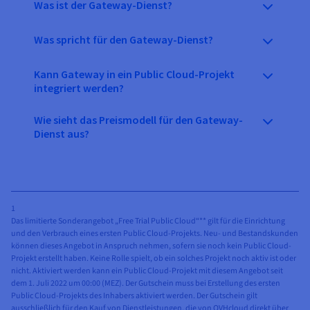
Was ist der Gateway-Dienst?
Was spricht für den Gateway-Dienst?
Kann Gateway in ein Public Cloud-Projekt
integriert werden?
Wie sieht das Preismodell für den Gateway-
Dienst aus?
1
Das limitierte Sonderangebot „Free Trial Public Cloud“** gilt für die Einrichtung
und den Verbrauch eines ersten Public Cloud-Projekts. Neu- und Bestandskunden
können dieses Angebot in Anspruch nehmen, sofern sie noch kein Public Cloud-
Projekt erstellt haben. Keine Rolle spielt, ob ein solches Projekt noch aktiv ist oder
nicht. Aktiviert werden kann ein Public Cloud-Projekt mit diesem Angebot seit
dem 1. Juli 2022 um 00:00 (MEZ). Der Gutschein muss bei Erstellung des ersten
Public Cloud-Projekts des Inhabers aktiviert werden. Der Gutschein gilt
ausschließlich für den Kauf von Dienstleistungen, die von OVHcloud direkt über