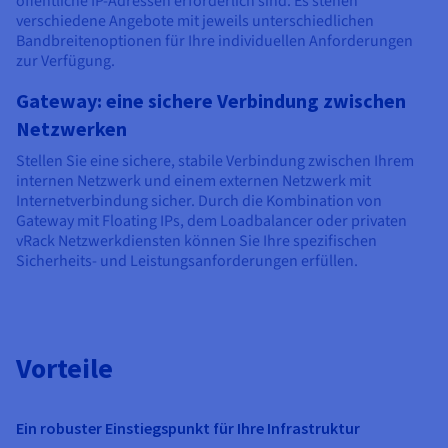
öffentliche IP-Adressen erforderlich sind. Es stehen
Dokumentation
Dokumentation
Preise
verschiedene Angebote mit jeweils unterschiedlichen
Dokumentation
Roadmap und Changelog
Roadmap und Changelog
Monitoring
Bandbreitenoptionen für Ihre individuellen Anforderungen
Verfügbarkeit nach Regionen
Roadmap und Changelog
zur Verfügung.
Dokumentation
Roadmap und Changelog
Gateway: eine sichere Verbindung zwischen
Roadmap und Changelog
Netzwerken
Stellen Sie eine sichere, stabile Verbindung zwischen Ihrem
internen Netzwerk und einem externen Netzwerk mit
Internetverbindung sicher. Durch die Kombination von
Gateway mit Floating IPs, dem Loadbalancer oder privaten
vRack Netzwerkdiensten können Sie Ihre spezifischen
Sicherheits- und Leistungsanforderungen erfüllen.
Vorteile
Ein robuster Einstiegspunkt für Ihre Infrastruktur