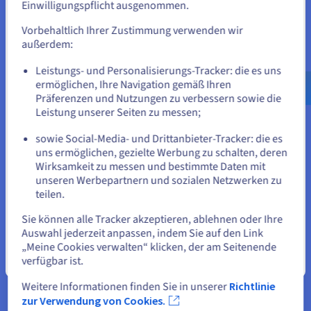
Einen Dienst auf einer Instanz einsetzen
Einwilligungspflicht ausgenommen.
sich auf der entsprechenden Website umsehen und dort einen
Account erstellen.
Der einzige Weg, einen Dienst auf einer privaten
Vorbehaltlich Ihrer Zustimmung verwenden wir
Netzwerkinstanz aus dem öffentlichen Internet zu erreichen,
außerdem:
ist über eine Floating IP. Die Floating IP bleibt die gleiche,
Gehe zur [Website] Webseite
sodass Sie die Instanz auf transparente Weise aktualisieren
Leistungs- und Personalisierungs-Tracker: die es uns
us.ovhcloud.com/
public-cloud
Englisch
USD
oder ersetzen können.
- $
ermöglichen, Ihre Navigation gemäß Ihren
Präferenzen und Nutzungen zu verbessern sowie die
Der Dienst kann Gateway für ausgehenden Traffic in das
Leistung unserer Seiten zu messen;
oder
öffentliche Internet verwenden. Das Herunterladen eines
Updates für einen Dienst ist hier ein häufiges Szenario.
sowie Social-Media- und Drittanbieter-Tracker: die es
uns ermöglichen, gezielte Werbung zu schalten, deren
Auf der aktuellen Website bleiben
Dienste mit Loadbalancer bereitstellen
Wirksamkeit zu messen und bestimmte Daten mit
unseren Werbepartnern und sozialen Netzwerken zu
Über eine Floating IP kann ein Loadbalancer den
teilen.
eingehenden Traffic gleichmäßig auf mehrere Instanzen
Eine andere Website wählen
verteilen. Da der Loadbalancer nicht über eine öffentliche IP-
Sie können alle Tracker akzeptieren, ablehnen oder Ihre
Adresse verfügt, ist er vollkommen privat und für externe
Auswahl jederzeit anpassen, indem Sie auf den Link
Quellen nicht zugänglich. Der Loadbalancer erhöht die
„Meine Cookies verwalten“ klicken, der am Seitenende
Sicherheit und ermöglicht SSL-Verschlüsselung. Er kann über
verfügbar ist.
Schließen
die Gateway-gehostete Floating IP nahtlos aktualisiert
werden.
Weitere Informationen finden Sie in unserer
Richtlinie
zur Verwendung von Cookies.