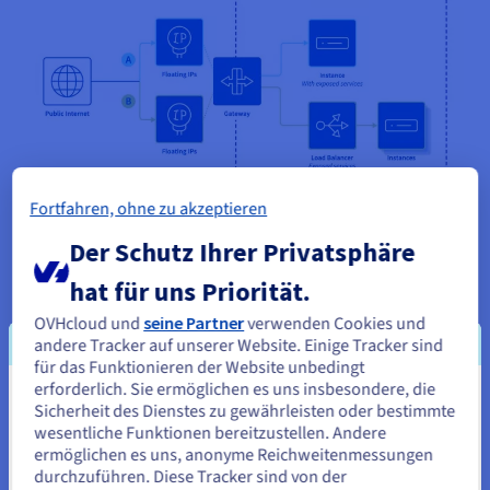
Fortfahren, ohne zu akzeptieren
Der Schutz Ihrer Privatsphäre
Internetzugang für private Instanzen
hat für uns Priorität.
einrichten
OVHcloud und
seine Partner
verwenden Cookies und
Mit Gateway können Instanzen in einem privaten Netzwerk
andere Tracker auf unserer Website. Einige Tracker sind
den Traffic an das öffentliche Internet weiterleiten, ohne dass
für das Funktionieren der Website unbedingt
ein externer Zugriff möglich ist. Sie können jede Software auf
erforderlich. Sie ermöglichen es uns insbesondere, die
Sie scheinen sich in Vereinigte
Ihren privaten Instanzen aktualisieren und gleichzeitig
Sicherheit des Dienstes zu gewährleisten oder bestimmte
sicherstellen, dass nur Dienste im privaten Netzwerk eine
wesentliche Funktionen bereitzustellen. Andere
Staaten zu befinden.
Verbindung zu Ihren privaten Instanzen herstellen können.
ermöglichen es uns, anonyme Reichweitenmessungen
durchzuführen. Diese Tracker sind von der
Wenn Sie aus Vereinigte Staaten bestellen möchten, müssen Sie