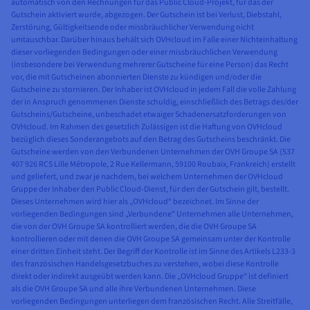
automatisch von den Rechnungen für das Public Cloud-Projekt, für das der
Gutschein aktiviert wurde, abgezogen. Der Gutschein ist bei Verlust, Diebstahl,
Zerstörung, Gültigkeitsende oder missbräuchlicher Verwendung nicht
umtauschbar. Darüber hinaus behält sich OVHcloud im Falle einer Nichteinhaltung
dieser vorliegenden Bedingungen oder einer missbräuchlichen Verwendung
(insbesondere bei Verwendung mehrerer Gutscheine für eine Person) das Recht
vor, die mit Gutscheinen abonnierten Dienste zu kündigen und/oder die
Gutscheine zu stornieren. Der Inhaber ist OVHcloud in jedem Fall die volle Zahlung
der in Anspruch genommenen Dienste schuldig, einschließlich des Betrags des/der
Gutscheins/Gutscheine, unbeschadet etwaiger Schadenersatzforderungen von
OVHcloud. Im Rahmen des gesetzlich Zulässigen ist die Haftung von OVHcloud
bezüglich dieses Sonderangebots auf den Betrag des Gutscheins beschränkt. Die
Gutscheine werden von den Verbundenen Unternehmen der OVH Groupe SA (537
407 926 RCS Lille Métropole, 2 Rue Kellermann, 59100 Roubaix, Frankreich) erstellt
und geliefert, und zwar je nachdem, bei welchem Unternehmen der OVHcloud
Gruppe der Inhaber den Public Cloud-Dienst, für den der Gutschein gilt, bestellt.
Dieses Unternehmen wird hier als „OVHcloud“ bezeichnet. Im Sinne der
vorliegenden Bedingungen sind „Verbundene“ Unternehmen alle Unternehmen,
die von der OVH Groupe SA kontrolliert werden, die die OVH Groupe SA
kontrollieren oder mit denen die OVH Groupe SA gemeinsam unter der Kontrolle
einer dritten Einheit steht. Der Begriff der Kontrolle ist im Sinne des Artikels L233-3
des französischen Handelsgesetzbuches zu verstehen, wobei diese Kontrolle
direkt oder indirekt ausgeübt werden kann. Die „OVHcloud Gruppe“ ist definiert
als die OVH Groupe SA und alle ihre Verbundenen Unternehmen. Diese
vorliegenden Bedingungen unterliegen dem französischen Recht. Alle Streitfälle,