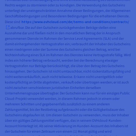
Rechts wegen zu stornieren oder zu kündigen. Die Verwendung des Gutscheins
unterliegt der uneingeschränkten Annahme dieser Bedingungen, der Allgemeinen
Geschäftsbedingungen und Besonderen Bedingungen für die erhaltenen Dienste.
Diese sind
https://www.ovhcloud.com/de/terms-and-conditions/contracts/
abrufbar. Die auf den Gutschein zurückgehenden Beträge stellen eine
Ausnahme dar und fließen nicht in den monatlichen Betrag der in Anspruch
genommenen Dienste im Rahmen der Service Level Agreements (SLA) und der
damit einhergehenden Vertragsstrafen ein; verbraucht der Inhaber des Gutscheins
einen niedrigeren oder der Summe des Gutscheins gleichen Betrag, wird bei
Nichteinhaltung eines SLA im Rahmen des Dienstes keine Vertragsstrafe fällig. Wird
indes ein höherer Betrag verbraucht, werden bei der Berechnung etwaiger
Vertragsstrafen nur Beträge berücksichtigt, die über den Betrag des Gutscheins
hinausgehen. Der Gutschein ist nicht umtauschbar, nicht rückerstattungsfähig und
nicht weiterverkäuflich, auch nicht teilweise. Er kann nicht unentgeltlich oder
kostenpflichtig an Dritte abgetreten, verkauft oder übertragen werden; er ist auch
nicht zwischen verschiedenen juristischen Einheiten derselben
Unternehmensgruppe übertragbar. Der Gutschein kann nur für ein einziges Public
Cloud-Projekt verwendet werden, in diesem Rahmen jedoch in einem oder
mehreren Schritten und gegebenenfalls zusätzlich zu einem anderen
Zahlungsmittel, bis der Restbetrag aufgebraucht oder die Gültigkeitsdauer des
Gutscheins abgelaufen ist. Um diesen Gutschein zu verwenden, muss der Inhaber
über ein gültiges Zahlungsmittel verfügen, das in seinem OVHcloud-Kunden-
Account hinterlegt ist. Ab seiner Aktivierung im Kunden-Account des Inhabers ist
der Gutschein für einen Zeitraum von einem (1) Monat gültig und wird