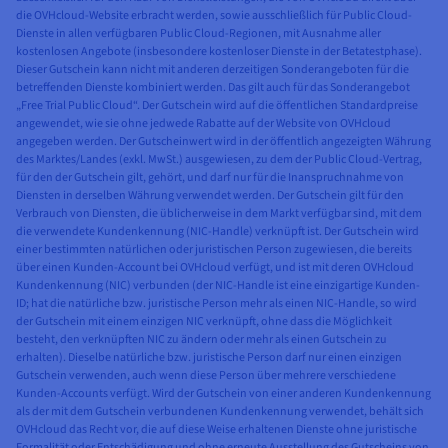
die OVHcloud-Website erbracht werden, sowie ausschließlich für Public Cloud-
Dienste in allen verfügbaren Public Cloud-Regionen, mit Ausnahme aller
kostenlosen Angebote (insbesondere kostenloser Dienste in der Betatestphase).
Dieser Gutschein kann nicht mit anderen derzeitigen Sonderangeboten für die
betreffenden Dienste kombiniert werden. Das gilt auch für das Sonderangebot
„Free Trial Public Cloud“. Der Gutschein wird auf die öffentlichen Standardpreise
angewendet, wie sie ohne jedwede Rabatte auf der Website von OVHcloud
angegeben werden. Der Gutscheinwert wird in der öffentlich angezeigten Währung
des Marktes/Landes (exkl. MwSt.) ausgewiesen, zu dem der Public Cloud-Vertrag,
für den der Gutschein gilt, gehört, und darf nur für die Inanspruchnahme von
Diensten in derselben Währung verwendet werden. Der Gutschein gilt für den
Verbrauch von Diensten, die üblicherweise in dem Markt verfügbar sind, mit dem
die verwendete Kundenkennung (NIC-Handle) verknüpft ist. Der Gutschein wird
einer bestimmten natürlichen oder juristischen Person zugewiesen, die bereits
über einen Kunden-Account bei OVHcloud verfügt, und ist mit deren OVHcloud
Kundenkennung (NIC) verbunden (der NIC-Handle ist eine einzigartige Kunden-
ID; hat die natürliche bzw. juristische Person mehr als einen NIC-Handle, so wird
der Gutschein mit einem einzigen NIC verknüpft, ohne dass die Möglichkeit
besteht, den verknüpften NIC zu ändern oder mehr als einen Gutschein zu
erhalten). Dieselbe natürliche bzw. juristische Person darf nur einen einzigen
Gutschein verwenden, auch wenn diese Person über mehrere verschiedene
Kunden-Accounts verfügt. Wird der Gutschein von einer anderen Kundenkennung
als der mit dem Gutschein verbundenen Kundenkennung verwendet, behält sich
OVHcloud das Recht vor, die auf diese Weise erhaltenen Dienste ohne juristische
Formalität oder Entschädigung und ohne erneute Ausstellung des Gutscheins von