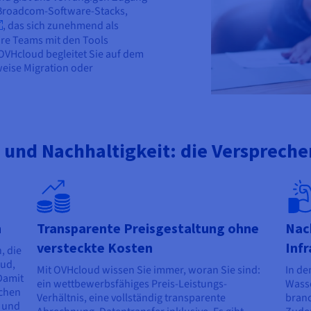
Broadcom-Software-Stacks,
, das sich zunehmend als
hre Teams mit den Tools
. OVHcloud begleitet Sie auf dem
tweise Migration oder
t und Nachhaltigkeit: die Versprech
n
Transparente Preisgestaltung ohne
Nach
versteckte Kosten
Infr
, die
oud,
Mit OVHcloud wissen Sie immer, woran Sie sind:
In de
 Damit
ein wettbewerbsfähiges Preis-Leistungs-
Wasse
nchen
Verhältnis, eine vollständig transparente
branc
 und