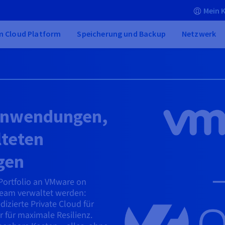
Mein 
 Cloud Platform
Speicherung und Backup
Netzwerk
 Anwendungen,
lteten
gen
Portfolio an VMware on
eam verwaltet werden:
dizierte Private Cloud für
r für maximale Resilienz.