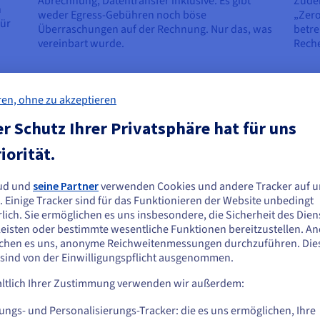
Abrechnung, Datentransfer inklusive. Es gibt
Zude
n
weder Egress-Gebühren noch böse
„Zero
für
Überraschungen auf der Rechnung. Nur das, was
betre
vereinbart wurde.
Reche
ren, ohne zu akzeptieren
are on OVHcloud Dienste
r Schutz Ihrer Privatsphäre hat für uns
iorität.
ice
Managed VMware
Mana
ud und
seine Partner
verwenden Cookies und andere Tracker auf u
vSphere
vSph
ie scheinen sich in Vereinigte Staaten zu
. Einige Tracker sind für das Funktionieren der Website unbedingt
SecN
efinden.
lich. Sie ermöglichen es uns insbesondere, die Sicherheit des Dien
eisten oder bestimmte wesentliche Funktionen bereitzustellen. A
Qual
n Sie aus Vereinigte Staaten bestellen möchten, müssen Sie sich auf der
chen es uns, anonyme Reichweitenmessungen durchzuführen. Die
sprechenden Website umsehen und dort einen Account erstellen.
 sind von der Einwilligungspflicht ausgenommen.
Ab
Ab
ltlich Ihrer Zustimmung verwenden wir außerdem:
2.946,02 €
3.2
Gehe zur [Website] Webseite
us.ovhcloud.com/
Englisch
USD - $
ungs- und Personalisierungs-Tracker: die es uns ermöglichen, Ihre
im Monat (inkl. MwSt.)
im Monat 