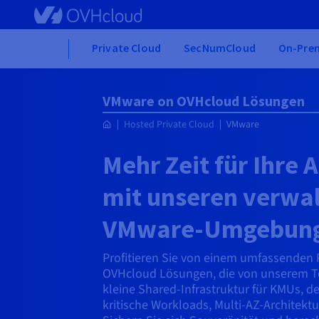
Skip to main content
Home
Private Cloud
SecNumCloud
On-Prem
VMware on OVHcloud Lösungen
Hosted Private Cloud
VMware
Mehr Zeit für Ihre
mit unseren verwa
VMware-Umgebun
Profitieren Sie von einem umfassenden 
OVHcloud Lösungen, die von unserem T
kleine Shared-Infrastruktur für KMUs, de
kritische Workloads, Multi-AZ-Architektu