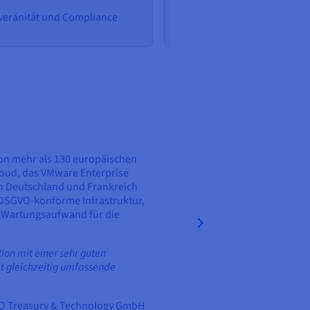
eränität und Compliance
Private AI
on mehr als 130 europäischen
oud, das VMware Enterprise
n Deutschland und Frankreich
, DSGVO-konforme Infrastruktur,
ne Wartungsaufwand für die
ion mit einer sehr guten
et gleichzeitig umfassende
IPCO Treasury & Technology GmbH