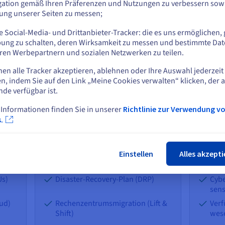
gation gemäß Ihren Präferenzen und Nutzungen zu verbessern sowi
tung unserer Seiten zu messen;
oder
 Social-Media- und Drittanbieter-Tracker: die es uns ermöglichen, 
Auf der aktuellen Website bleiben
ung zu schalten, deren Wirksamkeit zu messen und bestimmte Dat
ren Werbepartnern und sozialen Netzwerken zu teilen.
Mehr erfahren
nen alle Tracker akzeptieren, ablehnen oder Ihre Auswahl jederzeit
Eine andere Website wählen
n, indem Sie auf den Link „Meine Cookies verwalten“ klicken, der 
Dedizierte und gemanagte
Dedi
nde verfügbar ist.
Infrastruktur
Sec
isol
 Informationen finden Sie in unserer
Richtlinie zur Verwendung v
Schlie
.
SLA von 99,95 %
SLA 
Modular (vSphere, NSX, vSAN)
Modu
Einstellen
Alles akzepti
Use Cases
Use Cas
Us)
Disaster-Recovery-Plan (DRP)
Cybe
sens
oud)
Rechenzentrumsmigration (Lift &
Verf
Shift)
wese