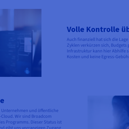
Volle Kontrolle ü
Auch finanziell hat sich die Lag
Zyklen verkürzen sich, Budgets 
Infrastruktur kann hier Abhilfe 
Kosten und keine Egress-Gebü
se
d Unternehmen und öffentliche
-Cloud. Wir sind Broadcom
des Programms. Dieser Status ist
d gibt uns vorrangigen Zugang