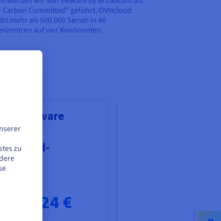
m werden wir von VMware by Broadcom als
 Carbon Committed“ geführt. OVHcloud
ibt mehr als 500.000 Server in 46
nzentren auf vier Kontinenten.
ged VMware
Private VCF as-a-S
nserer
ere mit
1-AZ
umCloud-
stes zu
ndere
ifikation
se
Demnächst verfügbar
99,5424 €
(inkl. MwSt.)