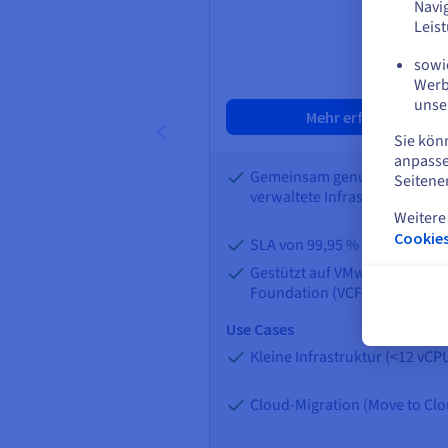
Navi
Leis
sowie
Werb
unse
Mehr erfahren
Sie kön
anpasse
Gemeinsam genutzte und
Seitene
verwaltete Infrastruktur
Weitere
Cookies
SLA von 99,95 %
Gestützt auf VMware Cloud
Foundation (VCF)
Use Cases
Kleine Infrastruktur (<12 vCP
Cloud-Migration (Move to Cl