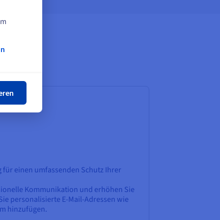
am
on
ßen
eren
 für einen umfassenden Schutz Ihrer
ssionelle Kommunikation und erhöhen Sie
Sie personalisierte E-Mail-Adressen wie
m hinzufügen.