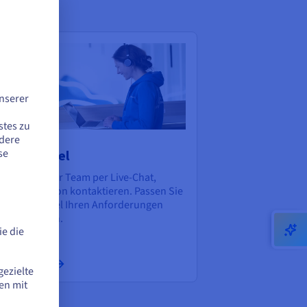
nserer
stes zu
ndere
se
pport-Level
 können unser Team per Live-Chat,
ket und Telefon kontaktieren. Passen Sie
 Support-Level Ihren Anforderungen
sprechend an.
e die
r erfahren
gezielte
en mit