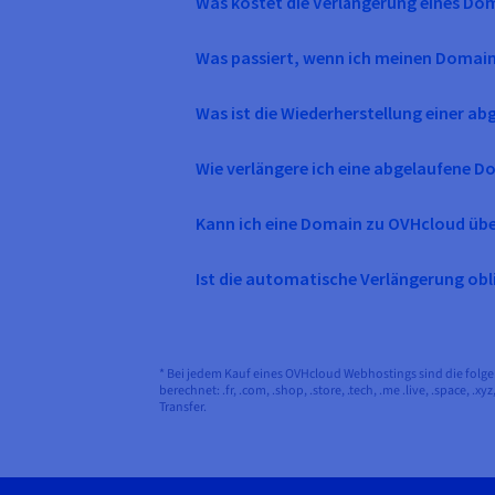
Was kostet die Verlängerung eines D
Was passiert, wenn ich meinen Domain
Was ist die Wiederherstellung einer a
Wie verlängere ich eine abgelaufene 
Kann ich eine Domain zu OVHcloud üb
Ist die automatische Verlängerung obl
* Bei jedem Kauf eines OVHcloud Webhostings sind die folg
berechnet: .fr, .com, .shop, .store, .tech, .me .live, .space, .xyz
Transfer.