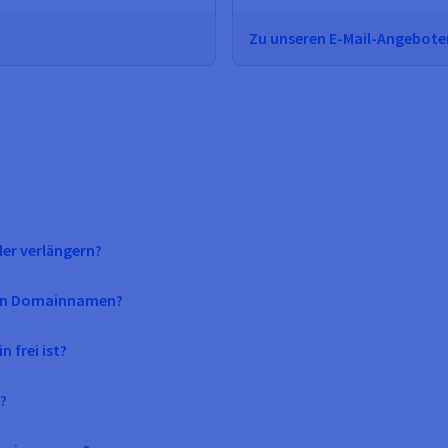
Zu unseren E-Mail-Angebot
r verlängern?
inen Domainnamen?
 frei ist?
?