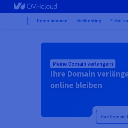
Skip to main content
Home
Domainnamen
Webhosting
E-Mails 
Meine Domain verlängern
Ihre Domain verläng
online bleiben
Suche nach me