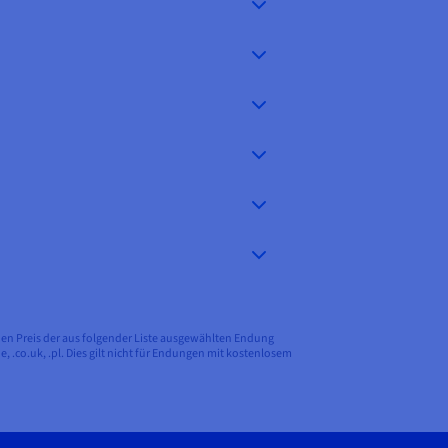
hen Preis der aus folgender Liste ausgewählten Endung
t, .de, .co.uk, .pl. Dies gilt nicht für Endungen mit kostenlosem