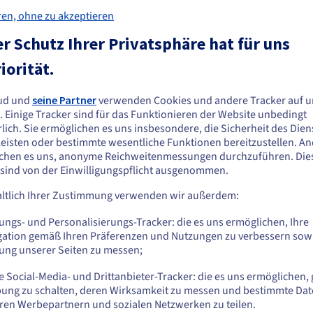
Hilfe und Support
ren, ohne zu akzeptieren
r Schutz Ihrer Privatsphäre hat für uns
iorität.
ud und
seine Partner
verwenden Cookies und andere Tracker auf u
ie scheinen sich in Vereinigte Staaten zu
. Einige Tracker sind für das Funktionieren der Website unbedingt
efinden.
lich. Sie ermöglichen es uns insbesondere, die Sicherheit des Dien
eisten oder bestimmte wesentliche Funktionen bereitzustellen. A
n Sie aus Vereinigte Staaten bestellen möchten, müssen Sie sich auf der
chen es uns, anonyme Reichweitenmessungen durchzuführen. Die
Su
Chatbot
sprechenden Website umsehen und dort einen Account erstellen.
 sind von der Einwilligungspflicht ausgenommen.
Sie
Unser virtueller Assistent ist jederzeit
Tic
ltlich Ihrer Zustimmung verwenden wir außerdem:
verfügbar. Er beantwortet Ihre Fragen und
Gehe zur [Website] Webseite
Ihr
führt Sie durch die Nutzung Ihrer Dienste.
us.ovhcloud.com/
Englisch
USD - $
ungs- und Personalisierungs-Tracker: die es uns ermöglichen, Ihre
ent
gation gemäß Ihren Präferenzen und Nutzungen zu verbessern sowi
te.
tung unserer Seiten zu messen;
oder
Kontaktieren Sie uns
Meh
 Social-Media- und Drittanbieter-Tracker: die es uns ermöglichen, 
Auf der aktuellen Website bleiben
ung zu schalten, deren Wirksamkeit zu messen und bestimmte Dat
ren Werbepartnern und sozialen Netzwerken zu teilen.