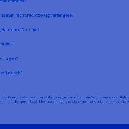
omainnamens?
namen nicht rechtzeitig verlängere?
bgelaufenen Domain?
Domain?
ertragen?
igatorisch?
enden Domainendungen für ein Jahr inklusive. Danach wird die Verlängerung zum jährlic
, .online, .site, .pro, .cloud, .blog, .name, .ovh, .boutique, .net, .org, .info, .eu, .re, .be, .i