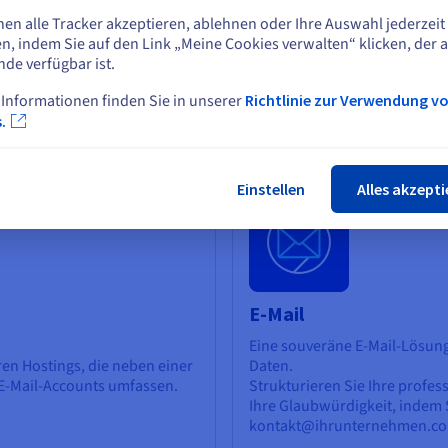
nen alle Tracker akzeptieren, ablehnen oder Ihre Auswahl jederzeit
Eine andere Website wählen
n, indem Sie auf den Link „Meine Cookies verwalten“ klicken, der 
nde verfügbar ist.
mainnamen
 Informationen finden Sie in unserer
Richtlinie zur Verwendung v
Schlie
.
Einstellen
Alles akzepti
E-Mail
Eine souveräne E-Mail-Lösung
ren Hostings, die neben einer
Daten.
E-Mail-Accounts umfassen.
Strukturieren Sie Ihre profe
Ihre Glaubwürdigkeit, indem 
kontakt@ihrunternehmen.co