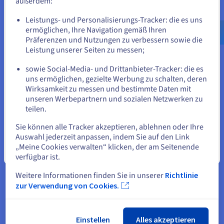
außerdem:
seitig in sein System einbinden. „Das war für uns
Gehe zur [Website] Webseite
der ideale Anlass, Managed Kubernetes mit
Leistungs- und Personalisierungs-Tracker: die es uns
us.ovhcloud.com/
Englisch
USD - $
OVHcloud erstmals in der Praxis einzusetzen –
ermöglichen, Ihre Navigation gemäß Ihren
neue Züge in neuer Cloud!“, fasst Steve Mosch das
Präferenzen und Nutzungen zu verbessern sowie die
oder
Leistung unserer Seiten zu messen;
Projekt zusammen. Das Ergebnis bestärkte ETC in
seiner Entscheidung für OVHcloud. Die neuen
sowie Social-Media- und Drittanbieter-Tracker: die es
Züge konnten nicht nur schnell in das System des
Auf der aktuellen Website bleiben
uns ermöglichen, gezielte Werbung zu schalten, deren
Betreibers eingebunden werden, sondern ETC
Wirksamkeit zu messen und bestimmte Daten mit
konnte sich wie erhofft von früheren technischen
unseren Werbepartnern und sozialen Netzwerken zu
teilen.
Eine andere Website wählen
Abhängigkeiten beim Deployment und der
Wartung des IT-Systems für den Kunden befreien.
Sie können alle Tracker akzeptieren, ablehnen oder Ihre
Hierbei kam auch zugute, dass OVHcloud direkt
Auswahl jederzeit anpassen, indem Sie auf den Link
einen passenden IT-Dienstleister für den Aufbau
„Meine Cookies verwalten“ klicken, der am Seitenende
Schließen
verfügbar ist.
der Infrastruktur vermitteln konnte.
Weitere Informationen finden Sie in unserer
Richtlinie
zur Verwendung von Cookies.
Einstellen
Alles akzeptieren