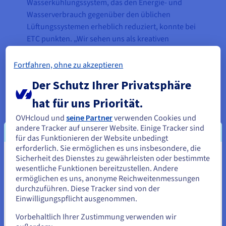
Wasserkühlungssystem, das den Energie- und
Wasserverbrauch gegenüber den üblichen
Lüftungssystemen erheblich reduziert, konnte bei
ETC punkten. „Wir sehen uns als kreativen
Vorreiter unserer Branche“, so Mosch weiter.
„Daher suchen wir auch nach Partnern, die zu uns
Fortfahren, ohne zu akzeptieren
passen und aus der Masse herausstechen. Und das
Der Schutz Ihrer Privatsphäre
tut OVHcloud definitiv.“
hat für uns Priorität.
Aufgrund der hohen Komplexität der IT-
OVHcloud und
seine Partner
verwenden Cookies und
Architektur von ETC kann die Migration zu
andere Tracker auf unserer Website. Einige Tracker sind
OVHcloud nur Schritt für Schritt erfolgen, bietet
für das Funktionieren der Website unbedingt
dabei aber auch eine gute Gelegenheit,
erforderlich. Sie ermöglichen es uns insbesondere, die
verschiedenste Systeme zu überarbeiten und zu
Sicherheit des Dienstes zu gewährleisten oder bestimmte
Sie scheinen sich in Vereinigte
modernisieren. ETC begann den Wechsel zu
wesentliche Funktionen bereitzustellen. Andere
Staaten zu befinden.
ermöglichen es uns, anonyme Reichweitenmessungen
OVHcloud daher mit einem ganz konkreten
durchzuführen. Diese Tracker sind von der
Kundenprojekt: Ein privater Bahnbetreiber, der
Wenn Sie aus Vereinigte Staaten bestellen möchten, müssen Sie
Einwilligungspflicht ausgenommen.
bereits Kunde bei ETC war, wollte 56 neue Züge
sich auf der entsprechenden Website umsehen und dort einen
Account erstellen.
auf die Schiene bringen und musste diese auch IT-
Vorbehaltlich Ihrer Zustimmung verwenden wir