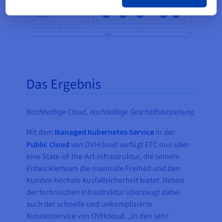
Das Ergebnis
Nachhaltige Cloud, nachhaltige Geschäftsbeziehung
Mit dem
Managed Kubernetes Service
in der
Public Cloud
von OVHcloud verfügt ETC nun über
eine State-of-the-Art-Infrastruktur, die seinem
Entwicklerteam die maximale Freiheit und den
Kunden höchste Ausfallsicherheit bietet. Neben
der technischen Infrastruktur überzeugt dabei
auch der schnelle und unkomplizierte
Kundenservice von OVHcloud. „In den sehr