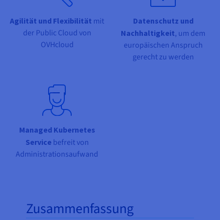
Dokumentation
Dokumentation
Preise
Dokumentation
Roadmap und Changelog
Roadmap und Changelog
Monitoring
Agilität und Flexibilität
mit
Datenschutz und
Verfügbarkeit nach Regionen
Roadmap und Changelog
der Public Cloud von
Nachhaltigkeit
, um dem
Dokumentation
OVHcloud
europäischen Anspruch
Roadmap und Changelog
Roadmap und Changelog
gerecht zu werden
Managed Kubernetes
Service
befreit von
Administrationsaufwand
Zusammenfassung