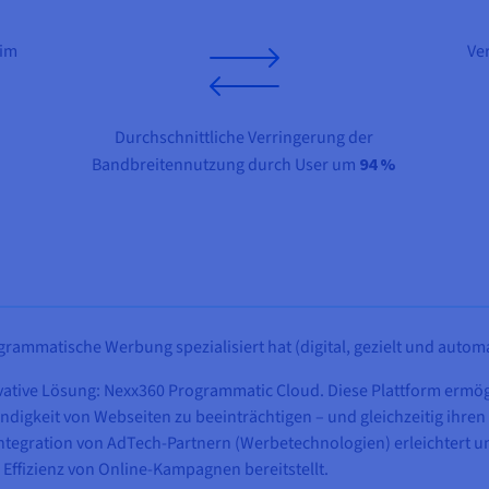
 im
Ve
Durchschnittliche Verringerung der
Bandbreitennutzung durch User um
94 %
rammatische Werbung spezialisiert hat (digital, gezielt und automa
vative Lösung: Nexx360 Programmatic Cloud. Diese Plattform ermög
digkeit von Webseiten zu beeinträchtigen – und gleichzeitig ihre
e Integration von AdTech-Partnern (Werbetechnologien) erleichtert
ffizienz von Online-Kampagnen bereitstellt.