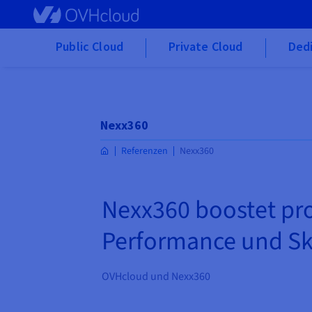
Skip to main content
Public Cloud
Private Cloud
Ded
Nexx360
Referenzen
Nexx360
Nexx360 boostet pr
Performance und Ska
OVHcloud und Nexx360