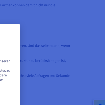
 Partner können damit nicht nur die
fragen reagieren. Und das selbst dann, wenn
 der Infrastruktur zu berücksichtigen ist,
nserer
stes zu
ndere
 Ziel: möglichst viele Abfragen pro Sekunde
se