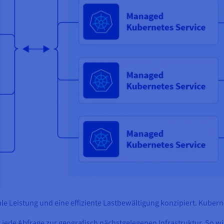
male Leistung und eine effiziente Lastbewältigung konzipiert. Kubern
t jede Abfrage zur geografisch nächstgelegenen Infrastruktur. So w