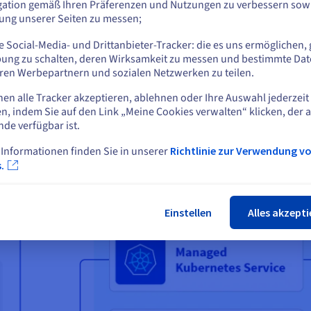
gation gemäß Ihren Präferenzen und Nutzungen zu verbessern sowi
Public Cloud C3 (Compute Optimized) Instanzen hat die 
tung unserer Seiten zu messen;
oder
briel Chicoye, Gründer und technischer Leiter von Nex
 Social-Media- und Drittanbieter-Tracker: die es uns ermöglichen, 
Auf der aktuellen Website bleiben
ung zu schalten, deren Wirksamkeit zu messen und bestimmte Dat
ren Werbepartnern und sozialen Netzwerken zu teilen.
nen alle Tracker akzeptieren, ablehnen oder Ihre Auswahl jederzeit
Eine andere Website wählen
n, indem Sie auf den Link „Meine Cookies verwalten“ klicken, der 
nde verfügbar ist.
 Informationen finden Sie in unserer
Richtlinie zur Verwendung v
Schlie
.
Einstellen
Alles akzepti