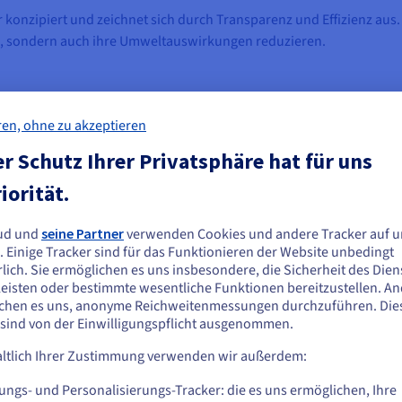
 konzipiert und zeichnet sich durch Transparenz und Effizienz aus.
n, sondern auch ihre Umweltauswirkungen reduzieren.
ren, ohne zu akzeptieren
r Schutz Ihrer Privatsphäre hat für uns
er von Nexx360 angebotene Dienste so schnell wie möglich auf Ab
iorität.
t ist.
ne große Herausforderung, die bei der Konzeption und Bereitstellung
ud und
seine Partner
verwenden Cookies und andere Tracker auf u
ie scheinen sich in Vereinigte Staaten zu
. Einige Tracker sind für das Funktionieren der Website unbedingt
ungsstarken Servern und virtuellen Maschinen.
efinden.
lich. Sie ermöglichen es uns insbesondere, die Sicherheit des Dien
eisten oder bestimmte wesentliche Funktionen bereitzustellen. A
 die Optimierung des Codes, um die CPU-Nutzung zu minimieren. Das
n Sie aus Vereinigte Staaten bestellen möchten, müssen Sie sich auf der
chen es uns, anonyme Reichweitenmessungen durchzuführen. Die
ahl an Usern bewältigen kann.
sprechenden Website umsehen und dort einen Account erstellen.
 sind von der Einwilligungspflicht ausgenommen.
ltlich Ihrer Zustimmung verwenden wir außerdem:
Gehe zur [Website] Webseite
us.ovhcloud.com/
Englisch
USD - $
ungs- und Personalisierungs-Tracker: die es uns ermöglichen, Ihre