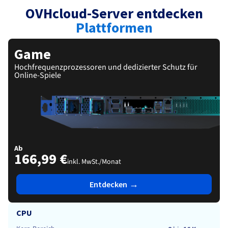
Dokumentation
Roadmap und Changelog
Preise
OVHcloud-Server entdecken
Roadmap und Changelog
Dokumentation
Monitoring
Verfügbarkeit nach Regionen
Roadmap und Changelog
Plattformen
Dokumentation
Roadmap und Changelog
Roadmap und Changelog
Game
Hochfrequenzprozessoren und dedizierter Schutz für
Online-Spiele
Ab
166,99 €
inkl. MwSt./Monat
→
Entdecken
CPU