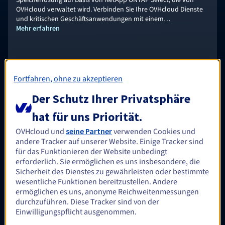
Speicherlösung auf Basis von NetApp ONTAP Select, die von
OVHcloud verwaltet wird. Verbinden Sie Ihre OVHcloud Dienste
und kritischen Geschäftsanwendungen mit einem
leistungsstarken Dateispeicherdienst.
Mehr erfahren
Optional
Fortfahren, ohne zu akzeptieren
Der Schutz Ihrer Privatsphäre
HA-NAS
hat für uns Priorität.
Dieser kostengünstige Speicherdienst wird von OVHcloud
OVHcloud und
seine Partner
verwenden Cookies und
verwaltet und basiert auf OpenZFS. Er ist sofort für Windows-
andere Tracker auf unserer Website. Einige Tracker sind
und/oder Linux/UNIX-Anwendungen einsetzbar, die ein
für das Funktionieren der Website unbedingt
gemeinsames Dateisystem erfordern.
erforderlich. Sie ermöglichen es uns insbesondere, die
Mehr erfahren
Sicherheit des Dienstes zu gewährleisten oder bestimmte
wesentliche Funktionen bereitzustellen. Andere
ermöglichen es uns, anonyme Reichweitenmessungen
durchzuführen. Diese Tracker sind von der
Optional
Einwilligungspflicht ausgenommen.