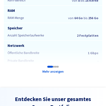
Kern-Bereich
von
8
bis
16 Kerne
RAM
RAM-Menge
von
64 Go
bis
256 Go
Speicher
Anzahl Speicherlaufwerke
2 Festplatten
Netzwerk
Öffentliche Bandbreite
1 Gbps
Private Bandbreite
-
Mehr anzeigen
Entdecken Sie unser gesamtes