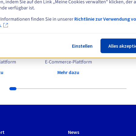
n, indem Sie auf den Link „Meine Cookies verwalten“ klicken, der 
nde verfügbar ist.
 Informationen finden Sie in unserer
Richtlinie zur Verwendung v
neiderten Lösungen für Ihr Webhos
.
Einstellen
Alles akzepti
attform
E-Commerce-Plattform
zu
Mehr dazu
rt
News