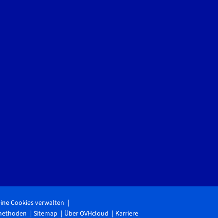
ine Cookies verwalten
methoden
Sitemap
Über OVHcloud
Karriere