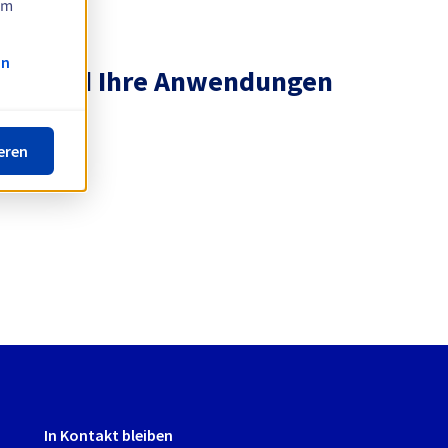
am
on
ting und Ihre Anwendungen
eren
In Kontakt bleiben