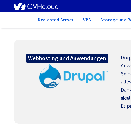
Home
Dedicated Server
VPS
Storage und B
Drup
Webhosting und Anwendungen
Anwe
Sein
alle
Dank
skal
Es p