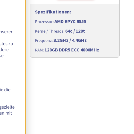
Spezifikationen
:
AMD EPYC 9555
Prozessor
:
64c / 128t
nserer
Kerne / Threads
:
3.2GHz / 4.4GHz
Frequenz
:
stes zu
ndere
Hz
128GB DDR5 ECC 4800MHz
RAM
:
se
e die
gezielte
d 6438M -
en mit
Monat