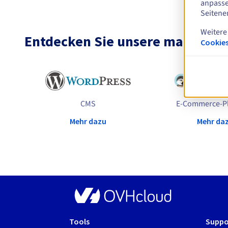
anpasse
Seitene
Weitere
Entdecken Sie unsere maßgesch
Cookies
CMS
E-Commerce-Pl
Mehr dazu
Mehr da
Tools
Suppo