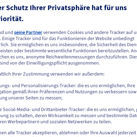
r Schutz Ihrer Privatsphäre hat für uns
Spezifikationen
:
ationen
:
iorität.
AMD EPYC 9355
AMD EPYC 9455
Prozessor
:
32c / 64t
48c / 96t
reads
:
ud und
seine Partner
verwenden Cookies und andere Tracker auf u
Kerne / Threads
:
. Einige Tracker sind für das Funktionieren der Website unbedingt
3.55GHz / 4.4GHz
3.15GHz / 4.4GHz
Frequenz
:
lich. Sie ermöglichen es uns insbesondere, die Sicherheit des Dien
GB DDR5 ECC 4800MHz
eisten oder bestimmte wesentliche Funktionen bereitzustellen. A
128GB DDR5 ECC 4800M
RAM
:
chen es uns, anonyme Reichweitenmessungen durchzuführen. Die
 sind von der Einwilligungspflicht ausgenommen.
Mehr Details anzeigen
ltlich Ihrer Zustimmung verwenden wir außerdem:
r für Drupal
ungs- und Personalisierungs-Tracker: die es uns ermöglichen, Ihre
gation gemäß Ihren Präferenzen und Nutzungen zu verbessern sowi
tung unserer Seiten zu messen;
ale-i1
Scale-i2
Scale-i3
 Social-Media- und Drittanbieter-Tracker: die es uns ermöglichen, 
tel Xeon Gold 6426Y -
Intel Xeon Gold 6442Y -
Intel Xeon Gol
c / 32t
24c / 48t
32c / 64t
ung zu schalten, deren Wirksamkeit zu messen und bestimmte Dat
ren Werbepartnern und sozialen Netzwerken zu teilen.
440,99 €
464,99 €
535,99 €
/Monat
Ab
/Monat
Ab
/
nen alle Tracker akzeptieren, ablehnen oder Ihre Auswahl jederzeit