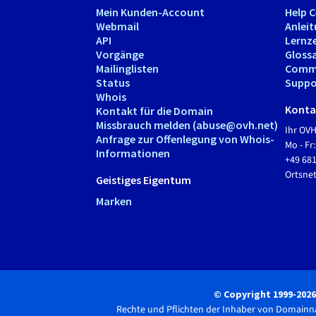
Mein Kunden-Account
Help 
Webmail
Anlei
API
Lernz
Vorgänge
Gloss
Mailinglisten
Comm
Status
Suppo
Whois
Kontak
Kontakt für die Domain
Missbrauch melden (abuse@ovh.net)
Ihr OV
Anfrage zur Offenlegung von Whois-
Mo - Fr:
Informationen
+49 68
Ortsn
Geistiges Eigentum
Marken
© Copyright 1999-202
Rechte und Pflichten der Inhaber von Domain