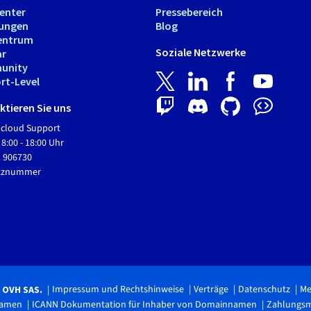
Center
Pressebereich
tungen
Blog
entrum
Soziale Netzwerke
ar
unity
rt-Level
tieren Sie uns
Hcloud Support
 8:00 - 18:00 Uhr
1 906730
etznummer
Impressum und Rechtshinweise
Verträge
Datenschutz
Me
6 OVH SAS.
namen
ICANN Dokumentation für Inhaber von Domainnamen
Zahlungs