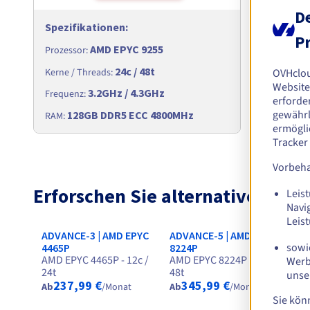
De
Spezifikationen
:
Spezifik
Pr
AMD EPYC 9255
Prozessor
:
Prozessor
:
24c / 48t
Kerne / Th
OVHclo
Kerne / Threads
:
Website
3.2GHz / 4.3GHz
Frequenz
:
Frequenz
:
erforder
128
gewährl
128GB DDR5 ECC 4800MHz
RAM
:
RAM
:
ermögli
Tracker
Vorbeha
Erforschen Sie alternative Serve
Leist
Navi
Leis
ADVANCE-3 | AMD EPYC
ADVANCE-5 | AMD EPYC
Sc
sowie
In
4465P
8224P
AMD EPYC 4465P - 12c /
AMD EPYC 8224P - 24c /
16
Werb
24t
48t
unse
237,99 €
345,99 €
Ab
/Monat
Ab
/Monat
Ab
Sie kön