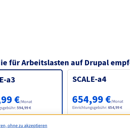
die für Arbeitslasten auf Drupal em
SCALE-a4
E-a3
654,99 €
,99 €
/Monat
/Monat
Einrichtungsgebühr
:
654,99 €
gsgebühr
:
594,99 €
Bestellen
Bestellen
ren, ohne zu akzeptieren