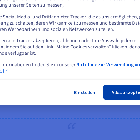
tung unserer Seiten zu messen;
mgebungen) sowie das Verwaltungspanel. Das reibungsl
oder
nes einzigen Anbieters beschleunigten Funktionen erhe
 Social-Media- und Drittanbieter-Tracker: die es uns ermöglichen, 
Gorzelewski
, Mitbegründer und CTO von Share.P.
Auf der aktuellen Website bleiben
ung zu schalten, deren Wirksamkeit zu messen und bestimmte Dat
ren Werbepartnern und sozialen Netzwerken zu teilen.
nen alle Tracker akzeptieren, ablehnen oder Ihre Auswahl jederzeit
Eine andere Website wählen
n, indem Sie auf den Link „Meine Cookies verwalten“ klicken, der 
nde verfügbar ist.
 Informationen finden Sie in unserer
Richtlinie zur Verwendung v
Schlie
.
OVHcloud gehören eine hervorragende Quality of Service und ein er
Einstellen
Alles akzepti
er Aspekt der Partnerschaft besteht darin, dass sie auf gegenseiti
le Unterstützung von Spezialisten aus verschiedenen Fachbereiche