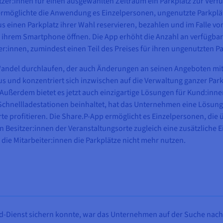
r:innen für einen ausgewählten Zeitraum ein Parkplatz zur Verfügu
möglichte die Anwendung es Einzelpersonen, ungenutzte Parkplät
s einen Parkplatz ihrer Wahl reservieren, bezahlen und im Falle vo
 ihrem Smartphone öffnen. Die App erhöht die Anzahl an verfügbare
er:innen, zumindest einen Teil des Preises für ihren ungenutzten P
 Wandel durchlaufen, der auch Änderungen an seinen Angeboten mit
 und konzentriert sich inzwischen auf die Verwaltung ganzer Par
ußerdem bietet es jetzt auch einzigartige Lösungen für Kund:inne
 Schnellladestationen beinhaltet, hat das Unternehmen eine Lösung 
rte profitieren. Die Share.P-App ermöglicht es Einzelpersonen, die
en Besitzer:innen der Veranstaltungsorte zugleich eine zusätzliche
e Mitarbeiter:innen die Parkplätze nicht mehr nutzen.
d-Dienst sichern konnte, war das Unternehmen auf der Suche nach 