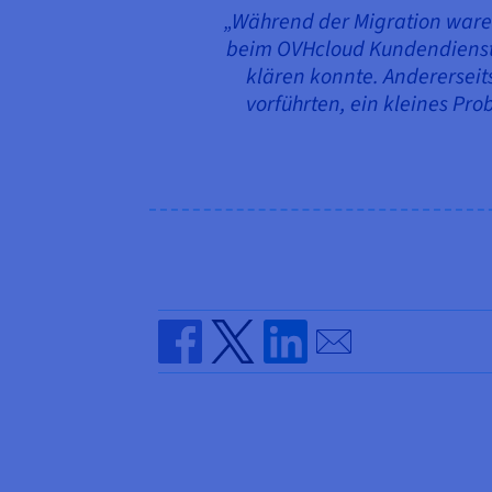
„Während der Migration waren
beim OVHcloud Kundendienst u
klären konnte. Andererseit
vorführten, ein kleines Prob
Send by email
Share on Facebook
Share on Twitter
Share on Linkedin