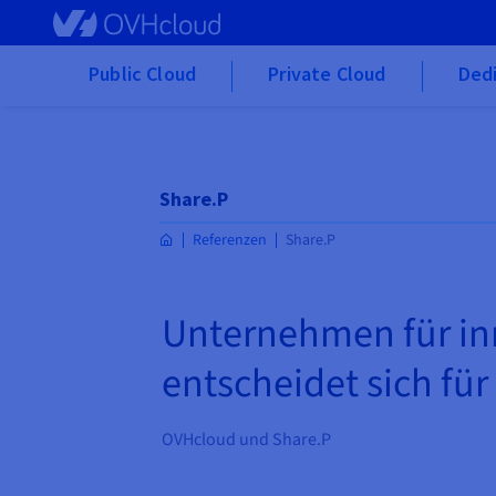
Skip to main content
Public Cloud
Private Cloud
Ded
Share.P
Referenzen
Share.P
Unternehmen für in
entscheidet sich fü
OVHcloud und Share.P