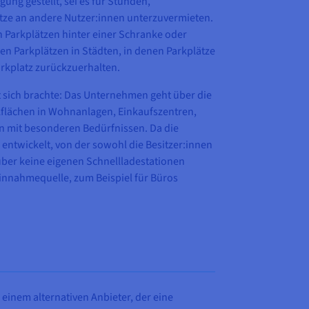
ng gestellt, sei es für Stunden,
ze an andere Nutzer:innen unterzuvermieten.
n Parkplätzen hinter einer Schranke oder
n Parkplätzen in Städten, in denen Parkplätze
arkplatz zurückzuerhalten.
 sich brachte: Das Unternehmen geht über die
kflächen in Wohnanlagen, Einkaufszentren,
n mit besonderen Bedürfnissen. Da die
entwickelt, von der sowohl die Besitzer:innen
 über keine eigenen Schnellladestationen
 Einnahmequelle, zum Beispiel für Büros
einem alternativen Anbieter, der eine