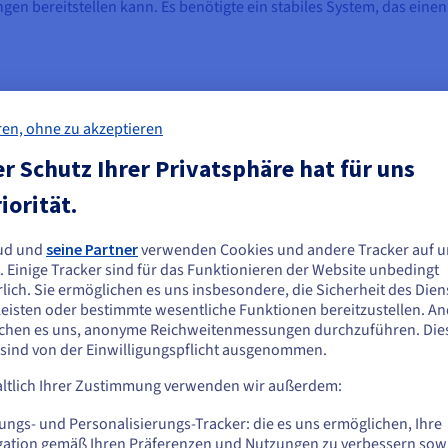
gen bereitstellen kann. Es benötigte ein stabiles System, das eine
ren, ohne zu akzeptieren
r Schutz Ihrer Privatsphäre hat für uns
möglichte es dem Unternehmen, die für den Dienst erforderlichen S
iorität.
die Produktionsumgebung. Derzeit hostet OVHcloud drei der Hau
ck der Mobilanwendung, ein Managementdienst für Ladegeräte sowie
ud und
seine Partner
verwenden Cookies und andere Tracker auf u
pielsweise zum Öffnen von Schranken aus der Ferne –, mit denen s
ie scheinen sich in Vereinigte Staaten zu
. Einige Tracker sind für das Funktionieren der Website unbedingt
 Servern in Warschau. Im Zuge der Expansion nach Westen plant es,
efinden.
lich. Sie ermöglichen es uns insbesondere, die Sicherheit des Dien
zu speichern.
eisten oder bestimmte wesentliche Funktionen bereitzustellen. A
n Sie aus Vereinigte Staaten bestellen möchten, müssen Sie sich auf der
chen es uns, anonyme Reichweitenmessungen durchzuführen. Die
sprechenden Website umsehen und dort einen Account erstellen.
 sind von der Einwilligungspflicht ausgenommen.
ltlich Ihrer Zustimmung verwenden wir außerdem:
Gehe zur [Website] Webseite
, das wir momentan verwenden, basiert auf OVHcloud
us.ovhcloud.com/
Englisch
USD - $
ungs- und Personalisierungs-Tracker: die es uns ermöglichen, Ihre
er, auf dem unsere Dienste gehostet werden, das gesa
gation gemäß Ihren Präferenzen und Nutzungen zu verbessern sowi