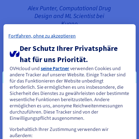
Alex Punter, Computational Drug
Design and ML Scientist bei
Kuano
Fortfahren, ohne zu akzeptieren
Der Schutz Ihrer Privatsphäre
hat für uns Priorität.
OVHcloud und
seine Partner
verwenden Cookies und
andere Tracker auf unserer Website. Einige Tracker sind
für das Funktionieren der Website unbedingt
erforderlich. Sie ermöglichen es uns insbesondere, die
Sicherheit des Dienstes zu gewährleisten oder bestimmte
Sie scheinen sich in Vereinigte
wesentliche Funktionen bereitzustellen. Andere
Staaten zu befinden.
ermöglichen es uns, anonyme Reichweitenmessungen
durchzuführen. Diese Tracker sind von der
Wenn Sie aus Vereinigte Staaten bestellen möchten, müssen Sie
Einwilligungspflicht ausgenommen.
sich auf der entsprechenden Website umsehen und dort einen
Account erstellen.
Vorbehaltlich Ihrer Zustimmung verwenden wir
außerdem: