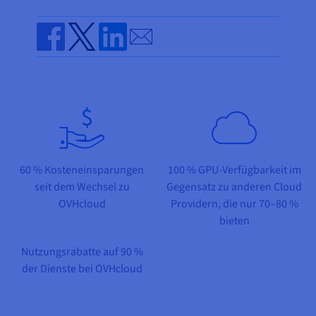
Dokumentation
Dokumentation
Preise
Dokumentation
Roadmap und Changelog
Roadmap und Changelog
Monitoring
Verfügbarkeit nach Regionen
Send by email
Roadmap und Changelog
Dokumentation
Share on Facebook
Share on Twitter
Share on Linkedin
Roadmap und Changelog
Roadmap und Changelog
60 % Kosteneinsparungen
100 % GPU-Verfügbarkeit im
seit dem Wechsel zu
Gegensatz zu anderen Cloud
OVHcloud
Providern, die nur 70–80 %
bieten
Nutzungsrabatte auf 90 %
der Dienste bei OVHcloud