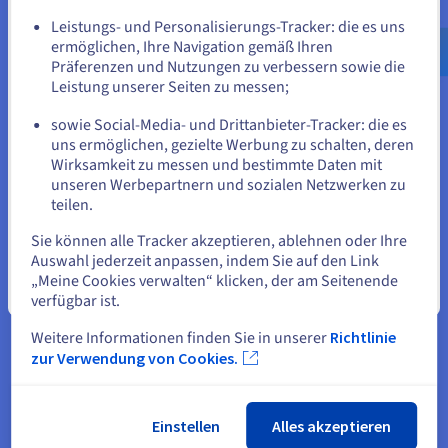
Gehe zur [Website] Webseite
Leistungs- und Personalisierungs-Tracker: die es uns
us.ovhcloud.com/
Englisch
USD - $
ermöglichen, Ihre Navigation gemäß Ihren
Präferenzen und Nutzungen zu verbessern sowie die
oder
Leistung unserer Seiten zu messen;
sowie Social-Media- und Drittanbieter-Tracker: die es
Auf der aktuellen Website bleiben
uns ermöglichen, gezielte Werbung zu schalten, deren
Wirksamkeit zu messen und bestimmte Daten mit
Das Ergebnis
unseren Werbepartnern und sozialen Netzwerken zu
teilen.
Eine andere Website wählen
Mit den überaus leistungsstarken NVIDIA Tesla-
Sie können alle Tracker akzeptieren, ablehnen oder Ihre
Auswahl jederzeit anpassen, indem Sie auf den Link
GPUs konnte Kuano seine Plattform deutlich
„Meine Cookies verwalten“ klicken, der am Seitenende
effizienter entwickeln und bereitstellen. Da diese
Schließen
verfügbar ist.
GPUs in der Public Cloud von OVHcloud gehostet
sind, profitiert Kuano von einer hochverfügbaren
Weitere Informationen finden Sie in unserer
Richtlinie
und zuverlässigen Cloud mit einem einfachen
zur Verwendung von Cookies.
Interface und einer multilokalen
Rechenzentrumsinfrastruktur. Damit kann Kuano
Einstellen
Alles akzeptieren
jederzeit auf seine GPUs zugreifen – anders als mit