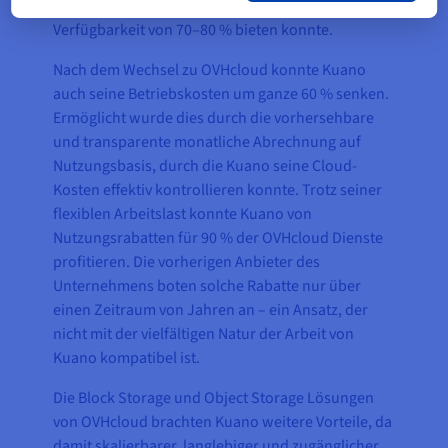
seinem vorherigen Cloud Provider, der nur eine
Verfügbarkeit von 70–80 % bieten konnte.
Nach dem Wechsel zu OVHcloud konnte Kuano
auch seine Betriebskosten um ganze 60 % senken.
Ermöglicht wurde dies durch die vorhersehbare
und transparente monatliche Abrechnung auf
Nutzungsbasis, durch die Kuano seine Cloud-
Kosten effektiv kontrollieren konnte. Trotz seiner
flexiblen Arbeitslast konnte Kuano von
Nutzungsrabatten für 90 % der OVHcloud Dienste
profitieren. Die vorherigen Anbieter des
Unternehmens boten solche Rabatte nur über
einen Zeitraum von Jahren an – ein Ansatz, der
nicht mit der vielfältigen Natur der Arbeit von
Kuano kompatibel ist.
Die Block Storage und Object Storage Lösungen
von OVHcloud brachten Kuano weitere Vorteile, da
damit skalierbarer, langlebiger und zugänglicher