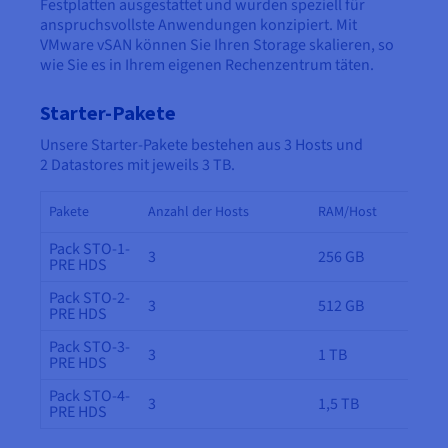
Festplatten ausgestattet und wurden speziell für
anspruchsvollste Anwendungen konzipiert. Mit
VMware vSAN können Sie Ihren Storage skalieren, so
wie Sie es in Ihrem eigenen Rechenzentrum täten.
Starter-Pakete
Unsere Starter-Pakete bestehen aus 3 Hosts und
2 Datastores mit jeweils 3 TB.
Pakete
Anzahl der Hosts
RAM/Host
Pack STO-1-
3
256 GB
PRE HDS
Pack STO-2-
3
512 GB
PRE HDS
Pack STO-3-
3
1 TB
PRE HDS
Pack STO-4-
3
1,5 TB
PRE HDS