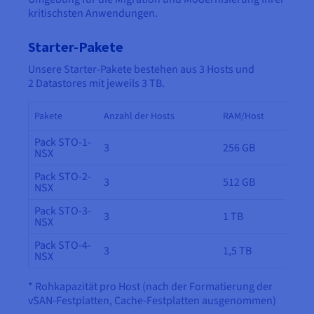
kritischsten Anwendungen.
Starter-Pakete
Unsere Starter-Pakete bestehen aus 3 Hosts und
2 Datastores mit jeweils 3 TB.
Pakete
Anzahl der Hosts
RAM/Host
Pack STO-1-
3
256 GB
NSX
Pack STO-2-
3
512 GB
NSX
Pack STO-3-
3
1 TB
NSX
Pack STO-4-
3
1,5 TB
NSX
* Rohkapazität pro Host (nach der Formatierung der
vSAN-Festplatten, Cache-Festplatten ausgenommen)