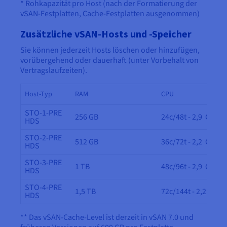
* Rohkapazität pro Host (nach der Formatierung der
vSAN-Festplatten, Cache-Festplatten ausgenommen)
Zusätzliche vSAN-Hosts und -Speicher
Sie können jederzeit Hosts löschen oder hinzufügen,
vorübergehend oder dauerhaft (unter Vorbehalt von
Vertragslaufzeiten).
Host-Typ
RAM
CPU
STO-1-PRE
256 GB
24c/48t - 2,9 GHz
HDS
STO-2-PRE
512 GB
36c/72t - 2,2 GHz
HDS
STO-3-PRE
1 TB
48c/96t - 2,9 GHz
HDS
STO-4-PRE
1,5 TB
72c/144t - 2,2 GHz
HDS
** Das vSAN-Cache-Level ist derzeit in vSAN 7.0 und