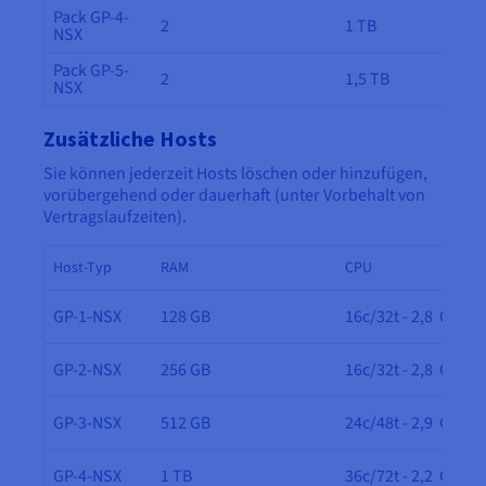
Pack GP-4-
2
1 TB
NSX
Pack GP-5-
2
1,5 TB
NSX
Zusätzliche Hosts
Sie können jederzeit Hosts löschen oder hinzufügen,
vorübergehend oder dauerhaft (unter Vorbehalt von
Vertragslaufzeiten).
Host-Typ
RAM
CPU
GP-1-NSX
128 GB
16c/32t - 2,8 GHz
GP-2-NSX
256 GB
16c/32t - 2,8 GHz
GP-3-NSX
512 GB
24c/48t - 2,9 GHz
GP-4-NSX
1 TB
36c/72t - 2,2 GHz