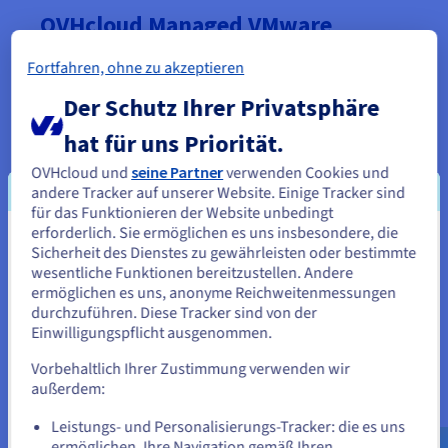
OVHcloud Managed VMware
vSphere
Fortfahren, ohne zu akzeptieren
Das OVHcloud Managed VMware vSphere Angebot ist
Der Schutz Ihrer Privatsphäre
unsere ideale Lösung für die Migration von
Infrastrukturen und Anwendungen, die
hat für uns Priorität.
Rechenzentrumserweiterung oder Disaster-Recovery-
Pläne (mit den optional verfügbaren Veeam- oder
OVHcloud und
seine Partner
verwenden Cookies und
Zerto-Lösungen).
andere Tracker auf unserer Website. Einige Tracker sind
für das Funktionieren der Website unbedingt
erforderlich. Sie ermöglichen es uns insbesondere, die
Starter-Pakete
Sie scheinen sich in Vereinigte
Sicherheit des Dienstes zu gewährleisten oder bestimmte
Unsere Starter-Pakete bestehen au2 Hosts und
wesentliche Funktionen bereitzustellen. Andere
Staaten zu befinden.
z2 Datastores mit jeweils 3 TB.
ermöglichen es uns, anonyme Reichweitenmessungen
durchzuführen. Diese Tracker sind von der
Wenn Sie aus Vereinigte Staaten bestellen möchten, müssen Sie
Einwilligungspflicht ausgenommen.
sich auf der entsprechenden Website umsehen und dort einen
Pakete
Anzahl der Hosts
RAM/Host
Account erstellen.
Vorbehaltlich Ihrer Zustimmung verwenden wir
Pack GP-1-
2
128 GB
außerdem:
PRE HDS
Gehe zur [Website] Webseite
Pack GP-2-
us.ovhcloud.com/
hosted-private-
Leistungs- und Personalisierungs-Tracker: die es uns
2
256 GB
PRE HDS
cloud
Englisch
USD - $
ermöglichen, Ihre Navigation gemäß Ihren