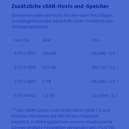
Zusätzliche vSAN-Hosts und -Speicher
Sie können jederzeit Hosts löschen oder hinzufügen,
vorübergehend oder dauerhaft (unter Vorbehalt von
Vertragslaufzeiten).
Host-Typ
RAM
CPU
STO-1-NSX
256 GB
24c/48t - 2,9 GHz
STO-2-NSX
512 GB
36c/72t - 2,2 GHz
STO-3-NSX
1 TB
48c/96t - 2,9 GHz
STO-4-NSX
1,5 TB
72c/144t - 2,2 GHz
** Das vSAN-Cache-Level ist derzeit in vSAN 7.0 und
früheren Versionen auf 600 GB pro Festplatte
begrenzt. In Abhängigkeit von unseren Deployments
können größere Festplatten vorhanden sein (>1,6 TB).