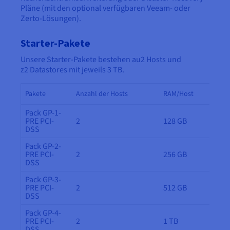
Pläne (mit den optional verfügbaren Veeam- oder
Zerto-Lösungen).
Starter-Pakete
Unsere Starter-Pakete bestehen au2 Hosts und
z2 Datastores mit jeweils 3 TB.
Pakete
Anzahl der Hosts
RAM/Host
Pack GP-1-
PRE PCI-
2
128 GB
DSS
Pack GP-2-
PRE PCI-
2
256 GB
DSS
Pack GP-3-
PRE PCI-
2
512 GB
DSS
Pack GP-4-
PRE PCI-
2
1 TB
DSS