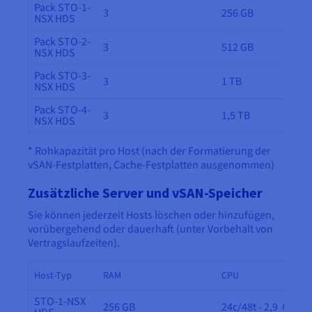
Pack STO-1-
3
256 GB
NSX HDS
Pack STO-2-
3
512 GB
NSX HDS
Pack STO-3-
3
1 TB
NSX HDS
Pack STO-4-
3
1,5 TB
NSX HDS
* Rohkapazität pro Host (nach der Formatierung der
vSAN-Festplatten, Cache-Festplatten ausgenommen)
Zusätzliche Server und vSAN-Speicher
Sie können jederzeit Hosts löschen oder hinzufügen,
vorübergehend oder dauerhaft (unter Vorbehalt von
Vertragslaufzeiten).
Host-Typ
RAM
CPU
STO-1-NSX
256 GB
24c/48t - 2,9 GHz