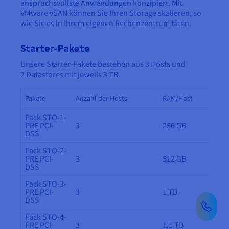
anspruchsvollste Anwendungen konzipiert. Mit
VMware vSAN können Sie Ihren Storage skalieren, so
wie Sie es in Ihrem eigenen Rechenzentrum täten.
Starter-Pakete
Unsere Starter-Pakete bestehen aus 3 Hosts und
2 Datastores mit jeweils 3 TB.
Pakete
Anzahl der Hosts
RAM/Host
Pack STO-1-
PRE PCI-
3
256 GB
DSS
Pack STO-2-
PRE PCI-
3
512 GB
DSS
Pack STO-3-
PRE PCI-
3
1 TB
DSS
Pack STO-4-
PRE PCI-
3
1,5 TB