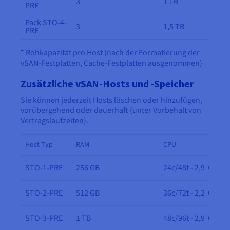
3
1 TB
PRE
Pack STO-4-
3
1,5 TB
PRE
* Rohkapazität pro Host (nach der Formatierung der
vSAN-Festplatten, Cache-Festplatten ausgenommen)
Zusätzliche vSAN-Hosts und -Speicher
Sie können jederzeit Hosts löschen oder hinzufügen,
vorübergehend oder dauerhaft (unter Vorbehalt von
Vertragslaufzeiten).
Host-Typ
RAM
CPU
STO-1-PRE
256 GB
24c/48t - 2,9 GHz
STO-2-PRE
512 GB
36c/72t - 2,2 GHz
STO-3-PRE
1 TB
48c/96t - 2,9 GHz