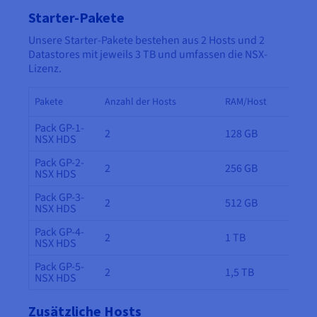
Starter-Pakete
Unsere Starter-Pakete bestehen aus 2 Hosts und 2
Datastores mit jeweils 3 TB und umfassen die NSX-
Lizenz.
Pakete
Anzahl der Hosts
RAM/Host
Pack GP-1-
2
128 GB
NSX HDS
Pack GP-2-
2
256 GB
NSX HDS
Pack GP-3-
2
512 GB
NSX HDS
Pack GP-4-
2
1 TB
NSX HDS
Pack GP-5-
2
1,5 TB
NSX HDS
Zusätzliche Hosts