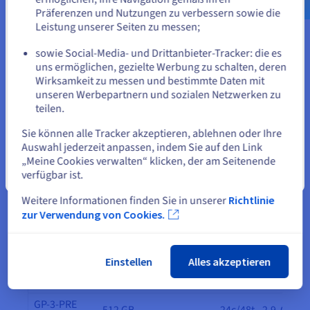
Präferenzen und Nutzungen zu verbessern sowie die
Pack GP-3-
2
512 GB
Leistung unserer Seiten zu messen;
PRE HDS
oder
Pack GP-4-
sowie Social-Media- und Drittanbieter-Tracker: die es
2
1 TB
PRE HDS
uns ermöglichen, gezielte Werbung zu schalten, deren
Auf der aktuellen Website bleiben
Wirksamkeit zu messen und bestimmte Daten mit
Pack GP-5-
2
1,5 TB
unseren Werbepartnern und sozialen Netzwerken zu
PRE HDS
teilen.
Eine andere Website wählen
Zusätzliche Hosts
Sie können alle Tracker akzeptieren, ablehnen oder Ihre
Auswahl jederzeit anpassen, indem Sie auf den Link
Sie können jederzeit Hosts löschen oder hinzufügen,
„Meine Cookies verwalten“ klicken, der am Seitenende
vorübergehend oder dauerhaft (unter Vorbehalt von
verfügbar ist.
Schließen
Vertragslaufzeiten).
Weitere Informationen finden Sie in unserer
Richtlinie
Host-Typ
RAM
CPU
zur Verwendung von Cookies.
GP-1-PRE
128 GB
16c/32t - 2,8 GHz
HDS
Einstellen
Alles akzeptieren
GP-2-PRE
256 GB
16c/32t - 2,8 GHz
HDS
GP-3-PRE
512 GB
24c/48t - 2,9 GHz