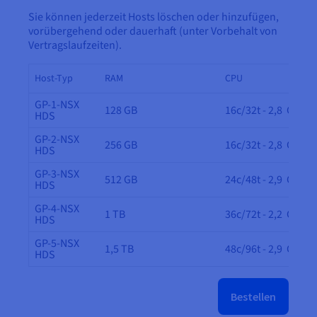
Sie können jederzeit Hosts löschen oder hinzufügen,
vorübergehend oder dauerhaft (unter Vorbehalt von
Vertragslaufzeiten).
Host-Typ
RAM
CPU
GP-1-NSX
128 GB
16c/32t - 2,8 GHz
HDS
GP-2-NSX
256 GB
16c/32t - 2,8 GHz
HDS
GP-3-NSX
512 GB
24c/48t - 2,9 GHz
HDS
GP-4-NSX
1 TB
36c/72t - 2,2 GHz
HDS
GP-5-NSX
1,5 TB
48c/96t - 2,9 GHz
HDS
Bestellen