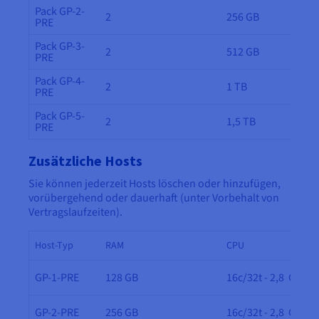
Pack GP-2-
2
256 GB
PRE
Pack GP-3-
2
512 GB
PRE
Pack GP-4-
2
1 TB
PRE
Pack GP-5-
2
1,5 TB
PRE
Zusätzliche Hosts
Sie können jederzeit Hosts löschen oder hinzufügen,
vorübergehend oder dauerhaft (unter Vorbehalt von
Vertragslaufzeiten).
Host-Typ
RAM
CPU
GP-1-PRE
128 GB
16c/32t - 2,8 GHz
GP-2-PRE
256 GB
16c/32t - 2,8 GHz