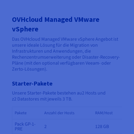
Dokumentation
Dokumentation
Preise
Dokumentation
Roadmap und Changelog
Roadmap und Changelog
Monitoring
Verfügbarkeit nach Regionen
Roadmap und Changelog
OVHcloud Managed VMware
Dokumentation
vSphere
Roadmap und Changelog
Roadmap und Changelog
Das OVHcloud Managed VMware vSphere Angebot ist
unsere ideale Lösung für die Migration von
Infrastrukturen und Anwendungen, die
Rechenzentrumserweiterung oder Disaster-Recovery-
Pläne (mit den optional verfügbaren Veeam- oder
Zerto-Lösungen).
Starter-Pakete
Unsere Starter-Pakete bestehen au2 Hosts und
z2 Datastores mit jeweils 3 TB.
Pakete
Anzahl der Hosts
RAM/Host
Pack GP-1-
2
128 GB
PRE