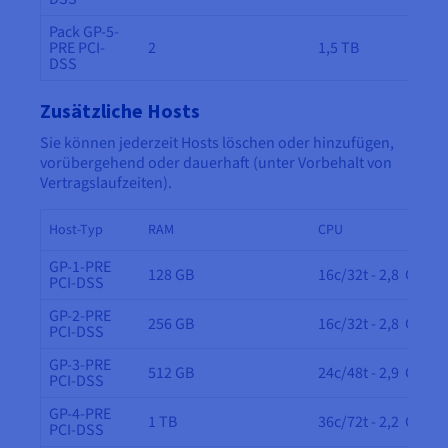
Pack GP-5-
PRE PCI-
2
1,5 TB
DSS
Zusätzliche Hosts
Sie können jederzeit Hosts löschen oder hinzufügen,
vorübergehend oder dauerhaft (unter Vorbehalt von
Vertragslaufzeiten).
Host-Typ
RAM
CPU
GP-1-PRE
128 GB
16c/32t - 2,8 GHz
PCI-DSS
GP-2-PRE
256 GB
16c/32t - 2,8 GHz
PCI-DSS
GP-3-PRE
512 GB
24c/48t - 2,9 GHz
PCI-DSS
GP-4-PRE
1 TB
36c/72t - 2,2 GHz
PCI-DSS