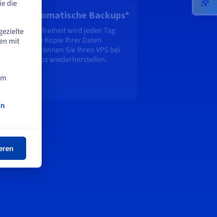
e die
gliche automatische Backups*
 mehr Sorgenfreiheit wird jeden Tag
gezielte
omatisch eine Kopie Ihrer Daten
en mit
peichert. So können Sie Ihren VPS bei
arf problemlos wiederherstellen.
am
klusive
on
ßen
eren