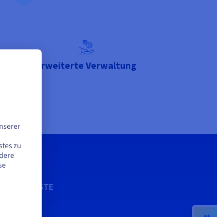
tion
Erweiterte Verwaltung
nserer
stes zu
ndere
se
DIENSTE