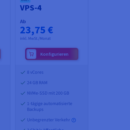
VPS-4
Ab
23,75 €
inkl. MwSt./Monat
Konfigurieren
8 vCores
24 GB
RAM
NVMe-SSD mit 200 GB
1-tägige automatisierte
Backups
Unbegrenzter Verkehr