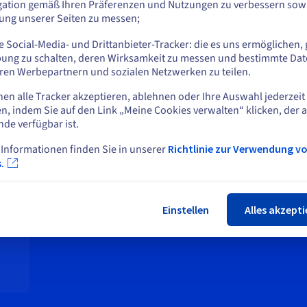
gation gemäß Ihren Präferenzen und Nutzungen zu verbessern sowi
tung unserer Seiten zu messen;
Ultraschneller NVMe-Speicher
Tä
oder
Alle unsere VPS sind mit NVMe-Festplatten
Für
 Social-Media- und Drittanbieter-Tracker: die es uns ermöglichen, 
Auf der aktuellen Website bleiben
n
ausgestattet, die eine bis zu 6-mal höhere
aut
ung zu schalten, deren Wirksamkeit zu messen und bestimmte Dat
n
Geschwindigkeit als herkömmliche SSDs
ges
ren Werbepartnern und sozialen Netzwerken zu teilen.
bieten. Ideal für Anwendungen, die eine
Bed
nen alle Tracker akzeptieren, ablehnen oder Ihre Auswahl jederzeit
hohe Geschwindigkeit erfordern.
Eine andere Website wählen
n, indem Sie auf den Link „Meine Cookies verwalten“ klicken, der 
In
nde verfügbar ist.
Inklusive
Außer Local Zones
 Informationen finden Sie in unserer
Richtlinie zur Verwendung v
Schlie
.
*
Einstellen
Alles akzepti
 Sie