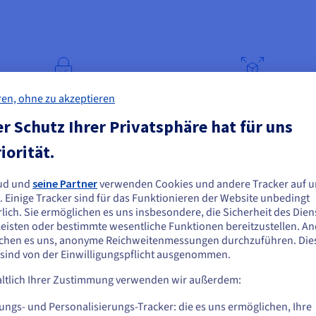
Isolierte Umgebung
Erweiterbare Konfigura
ren, ohne zu akzeptieren
r Schutz Ihrer Privatsphäre hat für uns
iorität.
ud und
seine Partner
verwenden Cookies und andere Tracker auf u
ie scheinen sich in Vereinigte Staaten zu
. Einige Tracker sind für das Funktionieren der Website unbedingt
efinden.
lich. Sie ermöglichen es uns insbesondere, die Sicherheit des Dien
tionen für Ihren VPS
eisten oder bestimmte wesentliche Funktionen bereitzustellen. A
n Sie aus Vereinigte Staaten bestellen möchten, müssen Sie sich auf der
chen es uns, anonyme Reichweitenmessungen durchzuführen. Die
sprechenden Website umsehen und dort einen Account erstellen.
 sind von der Einwilligungspflicht ausgenommen.
SOFTWARE
NETZWERK UND IP
ltlich Ihrer Zustimmung verwenden wir außerdem:
Gehe zur [Website] Webseite
us.ovhcloud.com/
vps
Englisch
USD - $
ungs- und Personalisierungs-Tracker: die es uns ermöglichen, Ihre