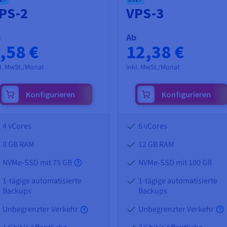
PS-2
VPS-3
b
Ab
,58 €
12,38 €
l. MwSt./Monat
inkl. MwSt./Monat
Konfigurieren
Konfigurieren
4 vCores
6 vCores
8 GB
RAM
12 GB
RAM
NVMe-SSD mit 75 GB
NVMe-SSD mit 100 GB
1-tägige automatisierte
1-tägige automatisierte
Backups
Backups
Unbegrenzter Verkehr
Unbegrenzter Verkehr