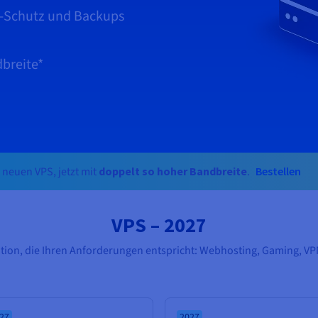
S-Schutz und Backups
breite*
Bestellen
 neuen VPS, jetzt mit
doppelt so hoher Bandbreite
.
VPS – 2027
tion, die Ihren Anforderungen entspricht: Webhosting, Gaming, V
27
2027