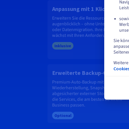
Navi
Leis
Anpassung mit 1 Klick
Erweitern Sie die Ressourcen Ihres VPS
sowie
augenblicklich – ohne Unterbrechunge
Werb
oder Datenmigration. Ihre Konfiguratio
unse
wächst mit Ihren Anforderungen.
Sie kön
anpasse
Inklusive
Seitene
Weitere
Cookies
Erweiterte Backup-Optionen
Premium-Auto-Backup mit 7-tägiger
Wiederherstellung, Snapshots oder
abgesicherter externer Storage: Wählen
die Services, die am besten zu Ihrem
Business passen.
Optional