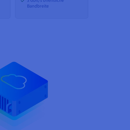
3 Gbit/s öffentliche
Bandbreite