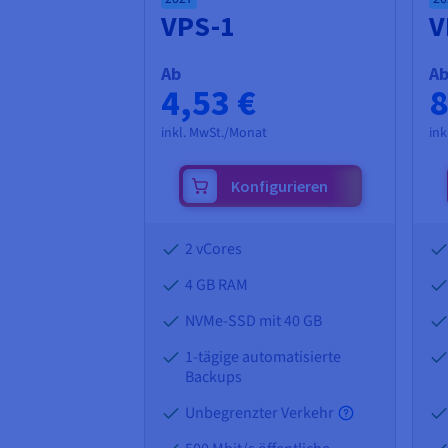
VPS-1
V
Ab
A
4,53 €
8
inkl. MwSt./Monat
ink
Konfigurieren
2 vCores
4 GB
RAM
NVMe-SSD mit 40 GB
1-tägige automatisierte
Backups
Unbegrenzter Verkehr