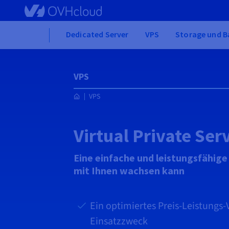
Skip to main content
Home
Dedicated Server
VPS
Storage und B
VPS
VPS
Virtual Private Ser
Eine einfache und leistungsfähig
mit Ihnen wachsen kann
Ein optimiertes Preis-Leistungs-
Einsatzzweck