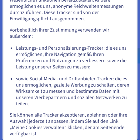
Staaten zu befinden.
ermöglichen es uns, anonyme Reichweitenmessungen
durchzuführen. Diese Tracker sind von der
Wenn Sie aus Vereinigte Staaten bestellen möchten, müssen Sie
Einwilligungspflicht ausgenommen.
Loslegen
sich auf der entsprechenden Website umsehen und dort einen
Account erstellen.
Vorbehaltlich Ihrer Zustimmung verwenden wir
Erste Schritte mit AI Training
außerdem:
Gehe zur [Website] Webseite
Mehr erfahren
Leistungs- und Personalisierungs-Tracker: die es uns
us.ovhcloud.com/
public-cloud
Englisch
USD
- $
ermöglichen, Ihre Navigation gemäß Ihren
Präferenzen und Nutzungen zu verbessern sowie die
Guides
Leistung unserer Seiten zu messen;
oder
Unsere Guides zur Verwendung von AI Training
sowie Social-Media- und Drittanbieter-Tracker: die es
uns ermöglichen, gezielte Werbung zu schalten, deren
Auf der aktuellen Website bleiben
Mehr erfahren
Wirksamkeit zu messen und bestimmte Daten mit
unseren Werbepartnern und sozialen Netzwerken zu
teilen.
Eine andere Website wählen
Tutorials
Sie können alle Tracker akzeptieren, ablehnen oder Ihre
Unsere Tutorials mit praktischen Beispielen
Auswahl jederzeit anpassen, indem Sie auf den Link
„Meine Cookies verwalten“ klicken, der am Seitenende
Mehr erfahren
verfügbar ist.
Schließen