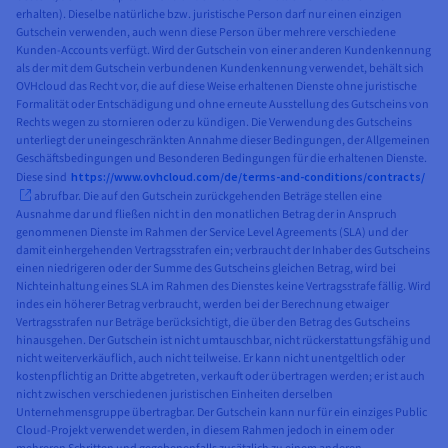
erhalten). Dieselbe natürliche bzw. juristische Person darf nur einen einzigen
Gutschein verwenden, auch wenn diese Person über mehrere verschiedene
Kunden-Accounts verfügt. Wird der Gutschein von einer anderen Kundenkennung
als der mit dem Gutschein verbundenen Kundenkennung verwendet, behält sich
OVHcloud das Recht vor, die auf diese Weise erhaltenen Dienste ohne juristische
Formalität oder Entschädigung und ohne erneute Ausstellung des Gutscheins von
Rechts wegen zu stornieren oder zu kündigen. Die Verwendung des Gutscheins
unterliegt der uneingeschränkten Annahme dieser Bedingungen, der Allgemeinen
Geschäftsbedingungen und Besonderen Bedingungen für die erhaltenen Dienste.
Diese sind
https://www.ovhcloud.com/de/terms-and-conditions/contracts/
abrufbar. Die auf den Gutschein zurückgehenden Beträge stellen eine
Ausnahme dar und fließen nicht in den monatlichen Betrag der in Anspruch
genommenen Dienste im Rahmen der Service Level Agreements (SLA) und der
damit einhergehenden Vertragsstrafen ein; verbraucht der Inhaber des Gutscheins
einen niedrigeren oder der Summe des Gutscheins gleichen Betrag, wird bei
Nichteinhaltung eines SLA im Rahmen des Dienstes keine Vertragsstrafe fällig. Wird
indes ein höherer Betrag verbraucht, werden bei der Berechnung etwaiger
Vertragsstrafen nur Beträge berücksichtigt, die über den Betrag des Gutscheins
hinausgehen. Der Gutschein ist nicht umtauschbar, nicht rückerstattungsfähig und
nicht weiterverkäuflich, auch nicht teilweise. Er kann nicht unentgeltlich oder
kostenpflichtig an Dritte abgetreten, verkauft oder übertragen werden; er ist auch
nicht zwischen verschiedenen juristischen Einheiten derselben
Unternehmensgruppe übertragbar. Der Gutschein kann nur für ein einziges Public
Cloud-Projekt verwendet werden, in diesem Rahmen jedoch in einem oder