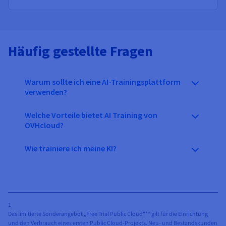
Häufig gestellte Fragen
Warum sollte ich eine AI-Trainingsplattform
verwenden?
Welche Vorteile bietet AI Training von
OVHcloud?
Wie trainiere ich meine KI?
1
Das limitierte Sonderangebot „Free Trial Public Cloud“** gilt für die Einrichtung
und den Verbrauch eines ersten Public Cloud-Projekts. Neu- und Bestandskunden