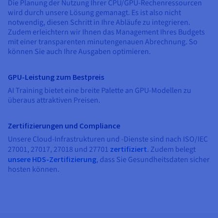
Dokumentation
Dokumentation
Die Planung der Nutzung Ihrer CPU/GPU-Rechenressourcen
Preise
wird durch unsere Lösung gemanagt. Es ist also nicht
Dokumentation
Roadmap und Changelog
Roadmap und Changelog
Monitoring
Verfügbarkeit nach Regionen
notwendig, diesen Schritt in Ihre Abläufe zu integrieren.
Roadmap und Changelog
Zudem erleichtern wir Ihnen das Management Ihres Budgets
Dokumentation
mit einer transparenten minutengenauen Abrechnung. So
Roadmap und Changelog
Roadmap und Changelog
können Sie auch Ihre Ausgaben optimieren.
GPU-Leistung zum Bestpreis
AI Training bietet eine breite Palette an GPU-Modellen zu
überaus attraktiven Preisen.
Zertifizierungen und Compliance
Unsere Cloud-Infrastrukturen und -Dienste sind nach ISO/IEC
27001, 27017, 27018 und 27701
zertifiziert
. Zudem belegt
unsere HDS-Zertifizierung
, dass Sie Gesundheitsdaten sicher
hosten können.