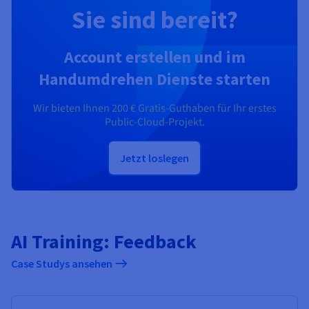
Sie sind bereit?
Account erstellen und im
Handumdrehen Dienste starten
Wir bieten Ihnen
200 €
Gratis-Guthaben für Ihr erstes
Public-Cloud-Projekt.
Jetzt loslegen
AI Training: Feedback
Case Studys ansehen