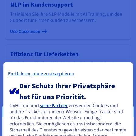
NLP im Kundensupport
Trainieren Sie Ihre NLP-Modelle mit AI Training, um den
Support für Firmenkunden zu verbessern.
Use Case lesen
Effizienz für Lieferketten
Optimieren Sie Ihre Lieferkette im Einzelhandel oder
Online-Handel mit AI Training.
Fortfahren, ohne zu akzeptieren
Use Case lesen
Der Schutz Ihrer Privatsphäre
hat für uns Priorität.
OVHcloud und
seine Partner
verwenden Cookies und
andere Tracker auf unserer Website. Einige Tracker sind
für das Funktionieren der Website unbedingt
erforderlich. Sie ermöglichen es uns insbesondere, die
Sie scheinen sich in Vereinigte
Dokumentation
Sicherheit des Dienstes zu gewährleisten oder bestimmte
wesentliche Funktionen bereitzustellen. Andere