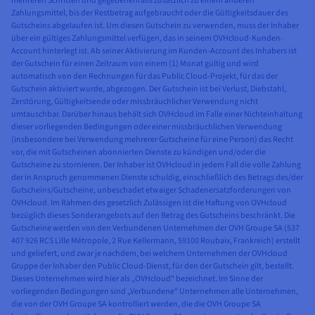
mehreren Schritten und gegebenenfalls zusätzlich zu einem anderen
Zahlungsmittel, bis der Restbetrag aufgebraucht oder die Gültigkeitsdauer des
Gutscheins abgelaufen ist. Um diesen Gutschein zu verwenden, muss der Inhaber
über ein gültiges Zahlungsmittel verfügen, das in seinem OVHcloud-Kunden-
Account hinterlegt ist. Ab seiner Aktivierung im Kunden-Account des Inhabers ist
der Gutschein für einen Zeitraum von einem (1) Monat gültig und wird
automatisch von den Rechnungen für das Public Cloud-Projekt, für das der
Gutschein aktiviert wurde, abgezogen. Der Gutschein ist bei Verlust, Diebstahl,
Zerstörung, Gültigkeitsende oder missbräuchlicher Verwendung nicht
umtauschbar. Darüber hinaus behält sich OVHcloud im Falle einer Nichteinhaltung
dieser vorliegenden Bedingungen oder einer missbräuchlichen Verwendung
(insbesondere bei Verwendung mehrerer Gutscheine für eine Person) das Recht
vor, die mit Gutscheinen abonnierten Dienste zu kündigen und/oder die
Gutscheine zu stornieren. Der Inhaber ist OVHcloud in jedem Fall die volle Zahlung
der in Anspruch genommenen Dienste schuldig, einschließlich des Betrags des/der
Gutscheins/Gutscheine, unbeschadet etwaiger Schadenersatzforderungen von
OVHcloud. Im Rahmen des gesetzlich Zulässigen ist die Haftung von OVHcloud
bezüglich dieses Sonderangebots auf den Betrag des Gutscheins beschränkt. Die
Gutscheine werden von den Verbundenen Unternehmen der OVH Groupe SA (537
407 926 RCS Lille Métropole, 2 Rue Kellermann, 59100 Roubaix, Frankreich) erstellt
und geliefert, und zwar je nachdem, bei welchem Unternehmen der OVHcloud
Gruppe der Inhaber den Public Cloud-Dienst, für den der Gutschein gilt, bestellt.
Dieses Unternehmen wird hier als „OVHcloud“ bezeichnet. Im Sinne der
vorliegenden Bedingungen sind „Verbundene“ Unternehmen alle Unternehmen,
die von der OVH Groupe SA kontrolliert werden, die die OVH Groupe SA