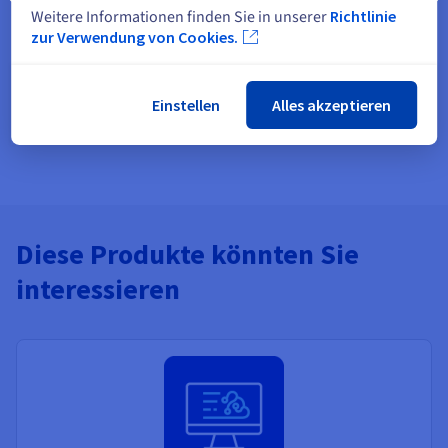
Weitere Informationen finden Sie in unserer
Richtlinie
zur Verwendung von Cookies.
Allgemeine Informationen
Das Wichtigste für die Verwaltung unserer AI-Lösungen
Einstellen
Alles akzeptieren
Mehr erfahren
Diese Produkte könnten Sie
interessieren