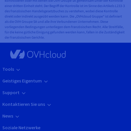
kontrollieren oder mit denen die OVH Groupe SA gemeinsam unter der Kontrolle
einer dritten Einheit steht. Der Begriff der Kontrolle ist im Sinne des Artikels L233-3
des französischen Handelsgesetzbuches zu verstehen, wobei diese Kontrolle
direkt oder indirekt ausgeübt werden kann. Die „OVHcloud Gruppe“ ist definiert
als die OVH Groupe SA und alle ihre Verbundenen Unternehmen. Diese
vorliegenden Bedingungen unterliegen dem französischen Recht. Alle Streitfälle,
für die keine gütliche Einigung gefunden werden kann, fallen in die Zuständigkeit
der französischen Gerichte.
Tools
Geistiges Eigentum
Support
Kontaktieren Sie uns
News
Soziale Netzwerke