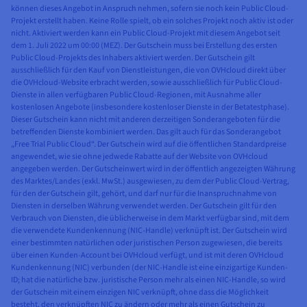
können dieses Angebot in Anspruch nehmen, sofern sie noch kein Public Cloud-
Projekt erstellt haben. Keine Rolle spielt, ob ein solches Projekt noch aktiv ist oder
nicht. Aktiviert werden kann ein Public Cloud-Projekt mit diesem Angebot seit
dem 1. Juli 2022 um 00:00 (MEZ). Der Gutschein muss bei Erstellung des ersten
Public Cloud-Projekts des Inhabers aktiviert werden. Der Gutschein gilt
ausschließlich für den Kauf von Dienstleistungen, die von OVHcloud direkt über
die OVHcloud-Website erbracht werden, sowie ausschließlich für Public Cloud-
Dienste in allen verfügbaren Public Cloud-Regionen, mit Ausnahme aller
kostenlosen Angebote (insbesondere kostenloser Dienste in der Betatestphase).
Dieser Gutschein kann nicht mit anderen derzeitigen Sonderangeboten für die
betreffenden Dienste kombiniert werden. Das gilt auch für das Sonderangebot
„Free Trial Public Cloud“. Der Gutschein wird auf die öffentlichen Standardpreise
angewendet, wie sie ohne jedwede Rabatte auf der Website von OVHcloud
angegeben werden. Der Gutscheinwert wird in der öffentlich angezeigten Währung
des Marktes/Landes (exkl. MwSt.) ausgewiesen, zu dem der Public Cloud-Vertrag,
für den der Gutschein gilt, gehört, und darf nur für die Inanspruchnahme von
Diensten in derselben Währung verwendet werden. Der Gutschein gilt für den
Verbrauch von Diensten, die üblicherweise in dem Markt verfügbar sind, mit dem
die verwendete Kundenkennung (NIC-Handle) verknüpft ist. Der Gutschein wird
einer bestimmten natürlichen oder juristischen Person zugewiesen, die bereits
über einen Kunden-Account bei OVHcloud verfügt, und ist mit deren OVHcloud
Kundenkennung (NIC) verbunden (der NIC-Handle ist eine einzigartige Kunden-
ID; hat die natürliche bzw. juristische Person mehr als einen NIC-Handle, so wird
der Gutschein mit einem einzigen NIC verknüpft, ohne dass die Möglichkeit
besteht, den verknüpften NIC zu ändern oder mehr als einen Gutschein zu