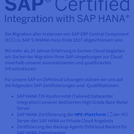
Dokumentation
Dokumentation
Preise
Dokumentation
Roadmap und Changelog
Roadmap und Changelog
Monitoring
Verfügbarkeit nach Regionen
Roadmap und Changelog
Dokumentation
Roadmap und Changelog
Roadmap und Changelog
Die Migration aller Instanzen von SAP ERP Central Component
(ECC) zu SAP S/4HANA muss Ende 2027 abgeschlossen sein.
Mit mehr als 20 Jahren Erfahrung in Sachen Cloud begleiten
wir Sie bei der Migration Ihrer SAP-Umgebungen zur Cloud
innerhalb unserer automatisierten und qualifizierten
Infrastrukturen.
Für unsere SAP on OVHcloud Lösungen stützen wir uns auf
die folgenden SAP-Zertifizierungen und -Qualifikationen:
SAP HANA TDI-Konformität (Tailored Datacenter
Integration) unserer dedizierten High Grade Bare-Metal-
Server
SAP HANA-Zertifizierung der
HPE-Plattform
der HCI-
Server des SAP HANA on Private Cloud Angebots
Zertifizierung des Backup-Agents OVHcloud Backint für
SAP HANA-Datenbanken