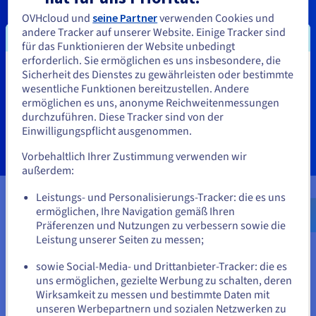
von der zertifizierten Infrastruktur bis hin zur
OVHcloud und
seine Partner
verwenden Cookies und
Verwaltung Ihrer Lösung – und begleiten Sie
andere Tracker auf unserer Website. Einige Tracker sind
zusammen mit unseren Partnern durchgehend bei der
für das Funktionieren der Website unbedingt
Bereitstellung Ihrer SAP-Umgebungen in der Cloud
erforderlich. Sie ermöglichen es uns insbesondere, die
sowie bei der Migration zu SAP S/4HANA.
Sicherheit des Dienstes zu gewährleisten oder bestimmte
Sie scheinen sich in Vereinigte
wesentliche Funktionen bereitzustellen. Andere
Staaten zu befinden.
ermöglichen es uns, anonyme Reichweitenmessungen
durchzuführen. Diese Tracker sind von der
Kontaktieren Sie uns
Wenn Sie aus Vereinigte Staaten bestellen möchten, müssen Sie
Einwilligungspflicht ausgenommen.
sich auf der entsprechenden Website umsehen und dort einen
Account erstellen.
Vorbehaltlich Ihrer Zustimmung verwenden wir
außerdem:
Gehe zur [Website] Webseite
Leistungs- und Personalisierungs-Tracker: die es uns
us.ovhcloud.com/
Englisch
USD - $
ermöglichen, Ihre Navigation gemäß Ihren
Die wesentlichen Use Cases
Präferenzen und Nutzungen zu verbessern sowie die
oder
Leistung unserer Seiten zu messen;
sowie Social-Media- und Drittanbieter-Tracker: die es
Auf der aktuellen Website bleiben
uns ermöglichen, gezielte Werbung zu schalten, deren
Neue SAP-Umgebung – Greenfield
Wirksamkeit zu messen und bestimmte Daten mit
Deployen Sie Ihre SAP-Produktions- oder
unseren Werbepartnern und sozialen Netzwerken zu