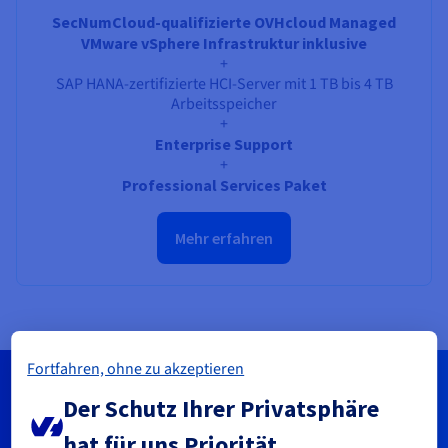
SecNumCloud-qualifizierte OVHcloud Managed
VMware vSphere Infrastruktur inklusive
+
SAP HANA-zertifizierte HCI-Server mit 1 TB bis 4 TB
Arbeitsspeicher
+
Enterprise Support
+
Professional Services Paket
Mehr erfahren
Fortfahren, ohne zu akzeptieren
S/4HANA on OVHcloud
Der Schutz Ihrer Privatsphäre
hat für uns Priorität.
Wir kontrollieren die gesamte Wertschöpfungskette –