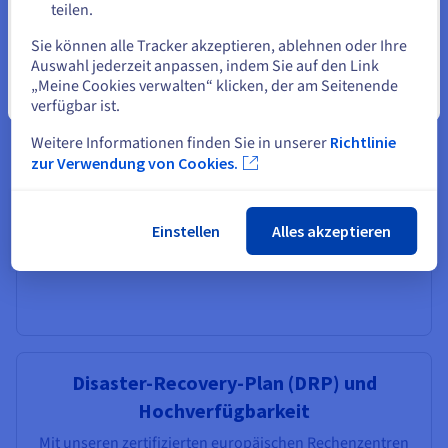
Testumgebungen, gehostet auf einer sicheren privaten
teilen.
Eine andere Website wählen
Infrastruktur.
Sie können alle Tracker akzeptieren, ablehnen oder Ihre
VMware
Bare Metal
Auswahl jederzeit anpassen, indem Sie auf den Link
„Meine Cookies verwalten“ klicken, der am Seitenende
Schließen
verfügbar ist.
Weitere Informationen finden Sie in unserer
Richtlinie
zur Verwendung von Cookies.
Migration zur Cloud – Brownfield
Migrieren Sie Ihre SAP-Legacy-Umgebungen zu SAP
S/4HANA in der Cloud.
Einstellen
Alles akzeptieren
Migration
Modernisierung
Disaster-Recovery-Plan (DRP) und
Hochverfügbarkeit
Mit unseren zertifizierten europäischen Rechenzentren