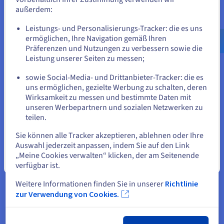
außerdem:
nie dagewesener Trafficspitzen
Gehe zur [Website] Webseite
überaus bewährt.“
Leistungs- und Personalisierungs-Tracker: die es uns
us.ovhcloud.com/
Englisch
USD - $
ermöglichen, Ihre Navigation gemäß Ihren
Bertrand Caillaud, Chief
Präferenzen und Nutzungen zu verbessern sowie die
oder
Leistung unserer Seiten zu messen;
Technical Officer und
Mitbegründer, UNOWHY
sowie Social-Media- und Drittanbieter-Tracker: die es
Auf der aktuellen Website bleiben
uns ermöglichen, gezielte Werbung zu schalten, deren
Wirksamkeit zu messen und bestimmte Daten mit
unseren Werbepartnern und sozialen Netzwerken zu
teilen.
Eine andere Website wählen
Sie können alle Tracker akzeptieren, ablehnen oder Ihre
Auswahl jederzeit anpassen, indem Sie auf den Link
„Meine Cookies verwalten“ klicken, der am Seitenende
Schließen
verfügbar ist.
Weitere Informationen finden Sie in unserer
Richtlinie
zur Verwendung von Cookies.
Das Ergebnis