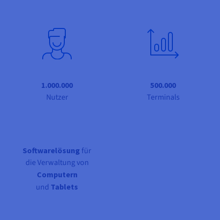
Dokumentation
Dokumentation
Preise
Dokumentation
Roadmap und Changelog
Roadmap und Changelog
Monitoring
Verfügbarkeit nach Regionen
Roadmap und Changelog
Dokumentation
Roadmap und Changelog
Roadmap und Changelog
1.000.000
500.000
Nutzer
Terminals
Softwarelösung
für
die Verwaltung von
Computern
und
Tablets