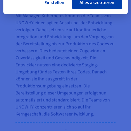
Einstellen
Alles akzeptieren
Mit Managed Kubernetes konnten die Teams von
UNOWHY einen agilen Ansatz bei der Entwicklung
verfolgen. Dabei setzen sie auf kontinuierliche
Integration und Entwicklung, um den Vorgang von
der Bereitstellung bis zur Produktion des Codes zu
verbessern. Dies bedeutet einen Zugewinn an
Zuverlässigkeit und Geschwindigkeit. Die
Entwickler nutzen eine dedizierte Staging-
Umgebung für das Testen ihres Codes. Danach
können sie ihn ausgereift in der
Produktionsumgebung einsetzen. Die
Bereitstellung dieser Umgebungen erfolgt nun
automatisiert und standardisiert. Die Teams von
UNOWHY konzentrieren sich so auf ihr
Kerngeschäft, die Softwareentwicklung.