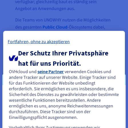
verfügbar; gleichzeitig baut es ständig sein
Angebot an Anwendungen aus.
Die Teams von UNOWHY nutzen die Möglichkeiten
des gesamten
Public Cloud
-Ökosystems dabei,
ihre Plattform ihren Anforderungen hinsichtlich
Leistung und Verfügbarkeit anzupassen. So
Fortfahren, ohne zu akzeptieren
können die Entwickler und Ingenieure des
Der Schutz Ihrer Privatsphäre
Unternehmens den Bedürfnissen der über 200.000
Nutzer durch ihre Produktion nachkommen. Die
hat für uns Priorität.
Basis bildet eine solide und skalierbare
OVHcloud und
seine Partner
verwenden Cookies und
Infrastruktur.
andere Tracker auf unserer Website. Einige Tracker sind
für das Funktionieren der Website unbedingt
erforderlich. Sie ermöglichen es uns insbesondere, die
Sicherheit des Dienstes zu gewährleisten oder bestimmte
Sie scheinen sich in Vereinigte
„Selbst in Zeiten des Lockdowns
wesentliche Funktionen bereitzustellen. Andere
Staaten zu befinden.
hatten wir keinerlei Probleme mit
ermöglichen es uns, anonyme Reichweitenmessungen
durchzuführen. Diese Tracker sind von der
der Verfügbarkeit oder der
Wenn Sie aus Vereinigte Staaten bestellen möchten, müssen Sie
Einwilligungspflicht ausgenommen.
Leistung. Die Flexibilität der
sich auf der entsprechenden Website umsehen und dort einen
Account erstellen.
Cloud hat sich in dieser Zeit noch
Vorbehaltlich Ihrer Zustimmung verwenden wir