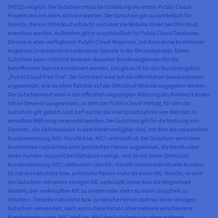
(MESZ) möglich. Der Gutschein muss bei Erstellung des ersten Public-Cloud-
Projekts des Inhabers aktiviert werden. Der Gutschein gilt ausschließlich für
Dienste, die von OVHcloud erbracht und über die Website direkt bei OVHcloud
erworben werden. Außerdem gilt er ausschließlich für Public Cloud Databases
Dienste in allen verfügbaren Public-Cloud-Regionen, mit Ausnahme kostenloser
Angebote (insbesondere kostenloser Dienste in der Betatestphase). Dieser
Gutschein kann nicht mit anderen aktuellen Sonderangeboten für die
betreffenden Dienste kombiniert werden. Das gilt auch für das Sonderangebot
„Public Cloud Free Trial“. Der Gutschein wird auf die öffentlichen Standardpreise
angewendet, wie sie ohne Rabatte auf der OVHcloud Website angegeben werden.
Der Gutscheinwert wird in der öffentlich angezeigten Währung des Marktes/Landes
(ohne Steuern) ausgewiesen, zu dem der Public-Cloud-Vertrag, für den der
Gutschein gilt, gehört, und darf nur für die Inanspruchnahme von Diensten in
derselben Währung verwendet werden. Der Gutschein gilt für die Nutzung von
Diensten, die üblicherweise in dem Markt verfügbar sind, mit dem die verwendete
Kundenkennung (NIC-Handle bzw. NIC) verknüpft ist. Der Gutschein wird einer
bestimmten natürlichen oder juristischen Person zugewiesen, die bereits über
einen Kunden-Account bei OVHcloud verfügt, und ist mit deren OVHcloud
Kundenkennung (NIC) verbunden (der NIC-Handle ist eine individuelle Kunden-
ID; hat die natürliche bzw. juristische Person mehr als einen NIC-Handle, so wird
der Gutschein mit einem einzigen NIC verknüpft, ohne dass die Möglichkeit
besteht, den verknüpften NIC zu ändern oder mehr als einen Gutschein zu
erhalten). Dieselbe natürliche bzw. juristische Person darf nur einen einzigen
Gutschein verwenden, auch wenn diese Person über mehrere verschiedene
Kundenkennungen (NIC) verfügt. Wird der Gutschein von einer anderen