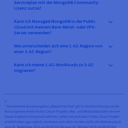
Serviceplan mit der MongoDB Community-
Lizenz nutze?
Kann ich Managed MongoDB in der Public
Cloud mit meinem Bare-Metal- oder VPS-
Server verwenden?
Wie unterscheidet sich eine 1-AZ-Region von
einer 3-AZ-Region?
Kann ich meine 1-AZ-Workloads zu 3-AZ
migrieren?
1
* Das limitierte Sonderangebot „DBaaS Free Trial“ gilt für die Einrichtung und die
Nutzung eines ersten Public-Cloud-Projekts. Neu- und Bestandskunden können
dieses Angebot in Anspruch nehmen, sofern sie noch kein Public-Cloud-Projekt
erstellt haben (ganz gleich, ob dieses noch aktiv ist oder nicht). Die Aktivierung ist
vom 20. September 2023 um 00:00 Uhr bis zum 30. Oktober 2023 um 00:00 Uhr