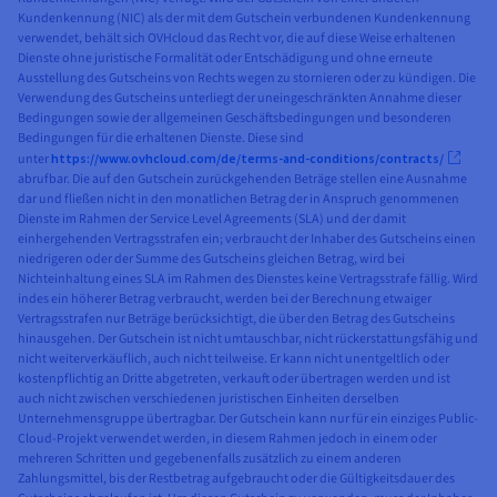
Kundenkennung (NIC) als der mit dem Gutschein verbundenen Kundenkennung
verwendet, behält sich OVHcloud das Recht vor, die auf diese Weise erhaltenen
Dienste ohne juristische Formalität oder Entschädigung und ohne erneute
Ausstellung des Gutscheins von Rechts wegen zu stornieren oder zu kündigen. Die
Verwendung des Gutscheins unterliegt der uneingeschränkten Annahme dieser
Bedingungen sowie der allgemeinen Geschäftsbedingungen und besonderen
Bedingungen für die erhaltenen Dienste. Diese sind
unter
https://www.ovhcloud.com/de/terms-and-conditions/contracts/
abrufbar. Die auf den Gutschein zurückgehenden Beträge stellen eine Ausnahme
dar und fließen nicht in den monatlichen Betrag der in Anspruch genommenen
Dienste im Rahmen der Service Level Agreements (SLA) und der damit
einhergehenden Vertragsstrafen ein; verbraucht der Inhaber des Gutscheins einen
niedrigeren oder der Summe des Gutscheins gleichen Betrag, wird bei
Nichteinhaltung eines SLA im Rahmen des Dienstes keine Vertragsstrafe fällig. Wird
indes ein höherer Betrag verbraucht, werden bei der Berechnung etwaiger
Vertragsstrafen nur Beträge berücksichtigt, die über den Betrag des Gutscheins
hinausgehen. Der Gutschein ist nicht umtauschbar, nicht rückerstattungsfähig und
nicht weiterverkäuflich, auch nicht teilweise. Er kann nicht unentgeltlich oder
kostenpflichtig an Dritte abgetreten, verkauft oder übertragen werden und ist
auch nicht zwischen verschiedenen juristischen Einheiten derselben
Unternehmensgruppe übertragbar. Der Gutschein kann nur für ein einziges Public-
Cloud-Projekt verwendet werden, in diesem Rahmen jedoch in einem oder
mehreren Schritten und gegebenenfalls zusätzlich zu einem anderen
Zahlungsmittel, bis der Restbetrag aufgebraucht oder die Gültigkeitsdauer des