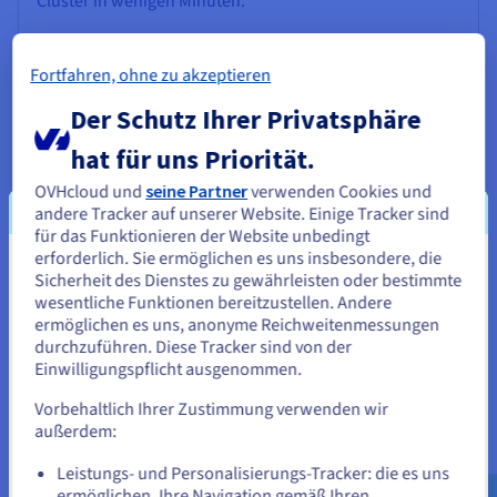
Cluster in wenigen Minuten.
Mehr erfahren
Fortfahren, ohne zu akzeptieren
Der Schutz Ihrer Privatsphäre
Guides
hat für uns Priorität.
Entdecken Sie unsere Managed MongoDB Guides.
OVHcloud und
seine Partner
verwenden Cookies und
Mehr erfahren
andere Tracker auf unserer Website. Einige Tracker sind
für das Funktionieren der Website unbedingt
erforderlich. Sie ermöglichen es uns insbesondere, die
Sie scheinen sich in Vereinigte
Sicherheit des Dienstes zu gewährleisten oder bestimmte
Tutorials
wesentliche Funktionen bereitzustellen. Andere
Staaten zu befinden.
ermöglichen es uns, anonyme Reichweitenmessungen
Sehen Sie sich unsere Managed MongoDB Tutorials an.
durchzuführen. Diese Tracker sind von der
Wenn Sie aus Vereinigte Staaten bestellen möchten, müssen Sie
Einwilligungspflicht ausgenommen.
sich auf der entsprechenden Website umsehen und dort einen
Mehr erfahren
Account erstellen.
Vorbehaltlich Ihrer Zustimmung verwenden wir
außerdem:
Gehe zur [Website] Webseite
Leistungs- und Personalisierungs-Tracker: die es uns
us.ovhcloud.com/
public-cloud
Englisch
USD
DBaaS-Guides
- $
ermöglichen, Ihre Navigation gemäß Ihren