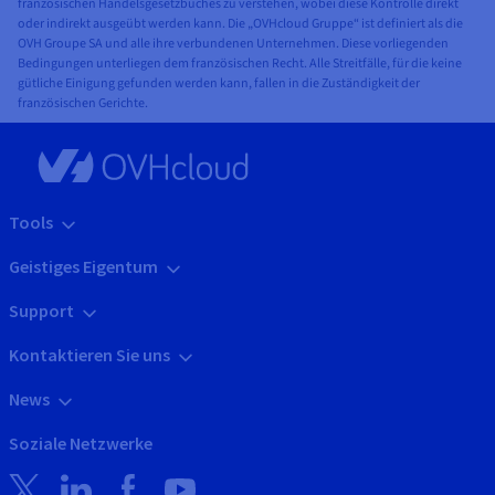
französischen Handelsgesetzbuches zu verstehen, wobei diese Kontrolle direkt
oder indirekt ausgeübt werden kann. Die „OVHcloud Gruppe“ ist definiert als die
OVH Groupe SA und alle ihre verbundenen Unternehmen. Diese vorliegenden
Bedingungen unterliegen dem französischen Recht. Alle Streitfälle, für die keine
gütliche Einigung gefunden werden kann, fallen in die Zuständigkeit der
französischen Gerichte.
Tools
Geistiges Eigentum
Support
Kontaktieren Sie uns
News
Soziale Netzwerke