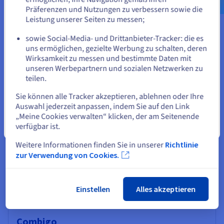
Präferenzen und Nutzungen zu verbessern sowie die
Informieren Sie sich in unseren Managed DBaaS Guides.
Leistung unserer Seiten zu messen;
oder
Mehr erfahren
sowie Social-Media- und Drittanbieter-Tracker: die es
uns ermöglichen, gezielte Werbung zu schalten, deren
Auf der aktuellen Website bleiben
Wirksamkeit zu messen und bestimmte Daten mit
unseren Werbepartnern und sozialen Netzwerken zu
teilen.
Eine andere Website wählen
Managed MongoDB: Case Studys
Sie können alle Tracker akzeptieren, ablehnen oder Ihre
Auswahl jederzeit anpassen, indem Sie auf den Link
Case Studys ansehen
„Meine Cookies verwalten“ klicken, der am Seitenende
verfügbar ist.
Schließen
Weitere Informationen finden Sie in unserer
Richtlinie
CUX.io
zur Verwendung von Cookies.
CUX.io setzt auf maßgeschneiderte OVHcloud Lösungen für das
Hosting seiner einzigartigen UX-Automatisierungsplattform
Case Study lesen
Einstellen
Alles akzeptieren
Combigo