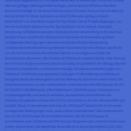
Gutscheins abgelaufen ist. Um diesen Gutschein zu verwenden, muss der Inhaber
über ein gültiges Zahlungsmittel verfügen, das in seinem OVHcloud Kunden-
Account hinterlegt ist. Ab seiner Aktivierung im Kunden-Account des Inhabers ist
der Gutschein für einen Zeitraum von drei (3) Monaten gültig und wird
automatisch von den Rechnungen für das Public-Cloud-Projekt abgezogen, für
das der Gutschein aktiviert wurde. Der Gutschein ist bei Verlust, Diebstahl,
Zerstörung, Gültigkeitsende oder missbräuchlicher Verwendung nicht ersetzbar.
Darüber hinaus behält sich OVHcloud im Falle einer Nichteinhaltung dieser
vorliegenden Bedingungen oder einer missbräuchlichen Verwendung
(insbesondere bei Verwendung mehrerer Gutscheine für eine Person) das Recht
vor, die mit Gutscheinen abonnierten Dienste zu kündigen und/oder die
Gutscheine zu stornieren. Der Inhaber ist OVHcloud in jedem Fall die volle Zahlung
der in Anspruch genommenen Dienste schuldig, einschließlich des Betrags des/der
Gutscheins/Gutscheine, unbeschadet etwaiger Schadenersatzforderungen von
OVHcloud. Im Rahmen des gesetzlich Zulässigen ist die Haftung von OVHcloud
bezüglich dieses Sonderangebots auf den Betrag des Gutscheins beschränkt. Die
Gutscheine werden von den verbundenen Unternehmen der OVH Groupe SA (537
407 926 RCS Lille Métropole, 2 Rue Kellermann, 59100 Roubaix, Frankreich) aus-
und bereitgestellt, und zwar je nachdem, bei welchem Unternehmen der
OVHcloud Gruppe der Inhaber den Public-Cloud-Dienst, für den der Gutschein gilt,
bestellt. Dieses Unternehmen wird hier als „OVHcloud“ bezeichnet. Im Sinne der
vorliegenden Bedingungen sind „verbundene Unternehmen“ alle Unternehmen,
die von der OVH Groupe SA kontrolliert werden, die die OVH Groupe SA
kontrollieren oder mit denen die OVH Groupe SA gemeinsam unter Kontrolle einer
dritten Einheit steht. Der Begriff der Kontrolle ist im Sinne des Artikels L233-3 des