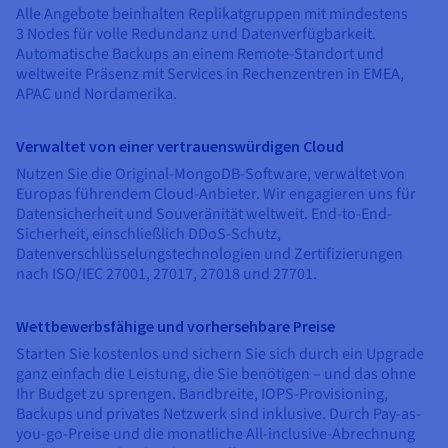
Dokumentation
Dokumentation
Alle Angebote beinhalten Replikatgruppen mit mindestens
Preise
Dokumentation
Roadmap und Changelog
Roadmap und Changelog
Monitoring
3 Nodes für volle Redundanz und Datenverfügbarkeit.
Verfügbarkeit nach Regionen
Roadmap und Changelog
Automatische Backups an einem Remote-Standort und
Dokumentation
weltweite Präsenz mit Services in Rechenzentren in EMEA,
Roadmap und Changelog
APAC und Nordamerika.
Roadmap und Changelog
Verwaltet von einer vertrauenswürdigen Cloud
Nutzen Sie die Original-MongoDB-Software, verwaltet von
Europas führendem Cloud-Anbieter. Wir engagieren uns für
Datensicherheit und Souveränität weltweit. End-to-End-
Sicherheit, einschließlich DDoS-Schutz,
Datenverschlüsselungstechnologien und Zertifizierungen
nach ISO/IEC 27001, 27017, 27018 und 27701.
Wettbewerbsfähige und vorhersehbare Preise
Starten Sie kostenlos und sichern Sie sich durch ein Upgrade
ganz einfach die Leistung, die Sie benötigen – und das ohne
Ihr Budget zu sprengen. Bandbreite, IOPS-Provisioning,
Backups und privates Netzwerk sind inklusive. Durch Pay-as-
you-go-Preise und die monatliche All-inclusive-Abrechnung