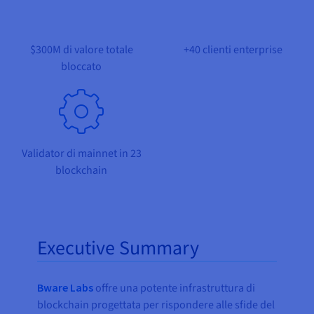
Documentazione
Documentazione
Documentazione
Tariffe
Roadmap & Changelog
Roadmap & Changelog
Roadmap & Changelog
Osservabilità
Disponibilità per Region
Documentazione
$300M di valore totale
+40 clienti enterprise
Roadmap & Changelog
bloccato
Roadmap & Changelog
Validator di mainnet in 23
blockchain
Executive Summary
Bware Labs
offre una potente infrastruttura di
blockchain progettata per rispondere alle sfide del