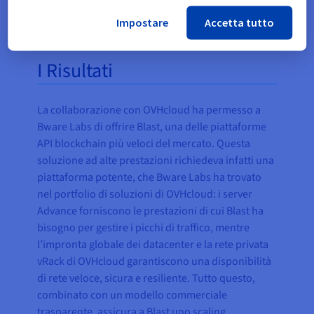
Impostare
Accetta tutto
I Risultati
La collaborazione con OVHcloud ha permesso a
Bware Labs di offrire Blast, una delle piattaforme
API blockchain più veloci del mercato. Questa
soluzione ad alte prestazioni richiedeva infatti una
piattaforma potente, che Bware Labs ha trovato
nel portfolio di soluzioni di OVHcloud: i server
Advance forniscono le prestazioni di cui Blast ha
bisogno per gestire i picchi di traffico, mentre
l’impronta globale dei datacenter e la rete privata
vRack di OVHcloud garantiscono una disponibilità
di rete veloce, sicura e resiliente. Tutto questo,
combinato con un modello commerciale
trasparente, assicura a Blast uno scaling