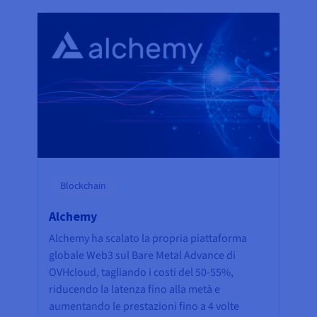
Blockchain
Alchemy
Alchemy ha scalato la propria piattaforma
globale Web3 sul Bare Metal Advance di
OVHcloud, tagliando i costi del 50-55%,
riducendo la latenza fino alla metà e
aumentando le prestazioni fino a 4 volte