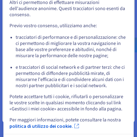
Altri ci permettono di effettuare misurazioni
dell'audience anonime. Questi tracciatori sono esenti da
Per effettuare un ordine da Stati Uniti, è necessario accedere al
Per queste soluzioni, OVHcloud offre un metodo di
sito web del Paese e creare un account.
consenso.
fatturazione trasparente e pay-as-you-go che può
essere monitorato facilmente dallo Spazio Cliente.
Previo vostro consenso, utilizziamo anche:
Vai al sito Stati Uniti
Questo modello commerciale flessibile consente a
us.ovhcloud.com/
Inglese
USD - $
tracciatori di performance e di personalizzazione: che
Bware Labs di controllare i costi durante la crescita
ci permettono di migliorare la vostra navigazione in
ed evitare di pagare per risorse non necessarie.
base alle vostre preferenze e abitudini, nonché di
o
Per assicurare la continuità operativa in caso di
misurare la performance delle nostre pagine;
incidente o downtime, Bware Labs ha optato per il
e tracciatori di social network e di partner terzi: che ci
supporto Business, che fornisce assistenza tecnica
Resta sul sito web attuale
permettono di diffondere pubblicità mirate, di
24/7 e garantisce la prima risposta entro 30 minuti.
misurarne l'efficacia e di condividere alcuni dati con i
nostri partner pubblicitari e i social network.
Seleziona un altro sito web
Potete accettare tutti i cookie, rifiutarli o personalizzare
le vostre scelte in qualsiasi momento cliccando sul link
«Gestisci i miei cookie» accessibile in fondo alla pagina.
Chiudi
Per maggiori informazioni, potete consultare la nostra
politica di utilizzo dei cookie.