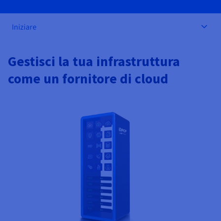
Documentazione
Documentazione
Documentazione
Tariffe
Roadmap & Changelog
Roadmap & Changelog
Roadmap & Changelog
Osservabilità
Disponibilità per Region
Iniziare
Documentazione
Roadmap & Changelog
Roadmap & Changelog
Gestisci la tua infrastruttura
come un fornitore di cloud