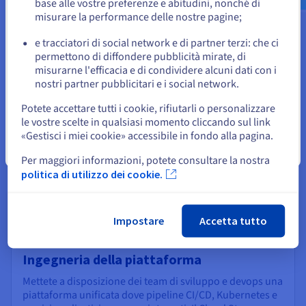
base alle vostre preferenze e abitudini, nonché di
o
misurare la performance delle nostre pagine;
e tracciatori di social network e di partner terzi: che ci
Resta sul sito web attuale
permettono di diffondere pubblicità mirate, di
misurarne l'efficacia e di condividere alcuni dati con i
nostri partner pubblicitari e i social network.
Seleziona un altro sito web
Potete accettare tutti i cookie, rifiutarli o personalizzare
le vostre scelte in qualsiasi momento cliccando sul link
«Gestisci i miei cookie» accessibile in fondo alla pagina.
Chiudi
Per maggiori informazioni, potete consultare la nostra
politica di utilizzo dei cookie.
Impostare
Accetta tutto
Ingegneria della piattaforma
Mettete a disposizione dei team di sviluppo e devops una
piattaforma unificata dove pipeline CI/CD, Kubernetes e