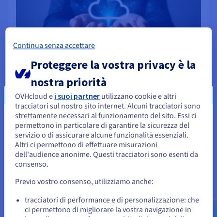
Continua senza accettare
Proteggere la vostra privacy è la
Fornitore di cloud
nostra priorità
Trasformate la vostra infrastruttura in una vera
OVHcloud e
i suoi partner
utilizzano cookie e altri
piattaforma di servizi. Con il Cloud Store, offrite ai vostri
tracciatori sul nostro sito internet. Alcuni tracciatori sono
team interni o ai vostri clienti un catalogo di applicazioni
strettamente necessari al funzionamento del sito. Essi ci
gestite (DB, VM, Kubernetes, middleware), deployabili
Sembra che la tua localizzazione sia
permettono in particolare di garantire la sicurezza del
con un clic e con fatturazione e governance integrate.
servizio o di assicurare alcune funzionalità essenziali.
Stati Uniti
Altri ci permettono di effettuare misurazioni
dell'audience anonime. Questi tracciatori sono esenti da
Per effettuare un ordine da Stati Uniti, è necessario accedere al
sito web del Paese e creare un account.
consenso.
Previo vostro consenso, utilizziamo anche:
Vai al sito Stati Uniti
us.ovhcloud.com/
Inglese
USD - $
tracciatori di performance e di personalizzazione: che
ci permettono di migliorare la vostra navigazione in