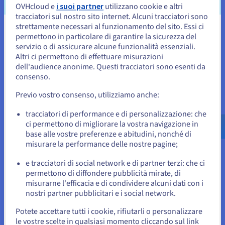
traendo così massimo profitto dalla
OVHcloud e
i suoi partner
utilizzano cookie e altri
virtualizzazione. Per aumentare la propria
tracciatori sul nostro sito internet. Alcuni tracciatori sono
estensione geografica, l’azienda ha utilizzato la
strettamente necessari al funzionamento del sito. Essi ci
Sembra che la tua localizzazione sia
permettono in particolare di garantire la sicurezza del
vRack
per collegare soluzioni ospitate nell’intera
servizio o di assicurare alcune funzionalità essenziali.
Stati Uniti
rete mondiale OVHcloud: 32 datacenter e 34 PoP.
Altri ci permettono di effettuare misurazioni
Questo consentiva di utilizzare le risorse
dell'audience anonime. Questi tracciatori sono esenti da
Per effettuare un ordine da Stati Uniti, è necessario accedere al
adattandosi alle esigenze dei clienti in tutte le
sito web del Paese e creare un account.
consenso.
regioni in cui Frank&Oak era operativa all’epoca.
Previo vostro consenso, utilizziamo anche:
Inoltre, forniva solide basi per una futura
Vai al sito Stati Uniti
espansione verso nuovi mercati.
us.ovhcloud.com/
Inglese
USD - $
tracciatori di performance e di personalizzazione: che
ci permettono di migliorare la vostra navigazione in
Per consentire una maggiore crescita in futuro, è
base alle vostre preferenze e abitudini, nonché di
o
stato implementato
VMware Sphere
, in modo che
misurare la performance delle nostre pagine;
Frank&Oak potesse gestire l’infrastruttura in
e tracciatori di social network e di partner terzi: che ci
Resta sul sito web attuale
totale autonomia, garantendo che l’attenzione
permettono di diffondere pubblicità mirate, di
principale rimanesse sull’esperienza cliente. Con
misurarne l'efficacia e di condividere alcuni dati con i
vSphere, si possono mobilitare le macchine
nostri partner pubblicitari e i social network.
Seleziona un altro sito web
virtuali in un solo click e renderle operative in 5
Potete accettare tutti i cookie, rifiutarli o personalizzare
minuti dallo Spazio Cliente OVHcloud: una
le vostre scelte in qualsiasi momento cliccando sul link