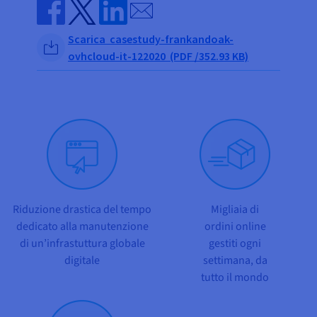
Send by email
Share on Facebook
Share on Twitter
Share on Linkedin
Scarica casestudy-frankandoak-
ovhcloud-it-122020 (PDF /352.93 KB)
Riduzione drastica del tempo
Migliaia di
dedicato alla manutenzione
ordini online
di un’infrastuttura globale
gestiti ogni
digitale
settimana, da
tutto il mondo