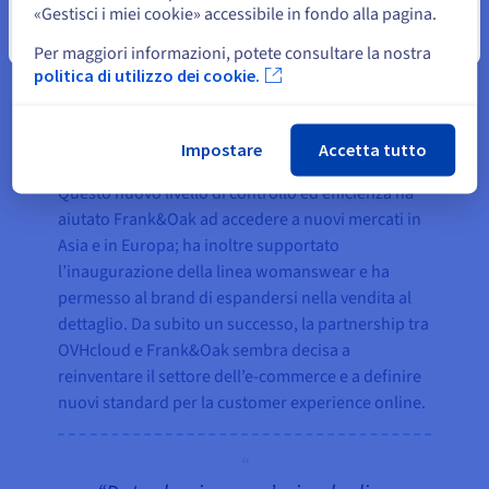
soluzione ideale per tenere sotto controllo le
«Gestisci i miei cookie» accessibile in fondo alla pagina.
oscillazioni stagionali del settore e-commerce.
Chiudi
Per maggiori informazioni, potete consultare la nostra
politica di utilizzo dei cookie.
I Risultati
Impostare
Accetta tutto
Questo nuovo livello di controllo ed efficienza ha
aiutato Frank&Oak ad accedere a nuovi mercati in
Asia e in Europa; ha inoltre supportato
l’inaugurazione della linea womanswear e ha
permesso al brand di espandersi nella vendita al
dettaglio. Da subito un successo, la partnership tra
OVHcloud e Frank&Oak sembra decisa a
reinventare il settore dell’e-commerce e a definire
nuovi standard per la customer experience online.