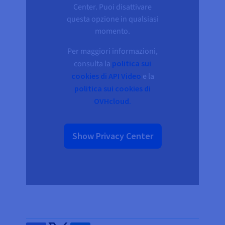
Documentazione
Documentazione
Documentazione
Center. Puoi disattivare
Tariffe
Roadmap & Changelog
Roadmap & Changelog
Roadmap & Changelog
Osservabilità
questa opzione in qualsiasi
Disponibilità per Region
momento.
Documentazione
Roadmap & Changelog
Roadmap & Changelog
Per maggiori informazioni,
consulta la
politica sui
cookies di API Video
e la
politica sui cookies di
OVHcloud.
Show Privacy Center