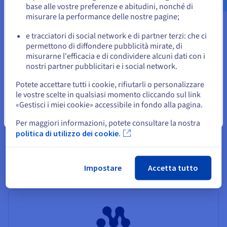
base alle vostre preferenze e abitudini, nonché di
o
misurare la performance delle nostre pagine;
Vedi OVHcloud x Apache Airflow
e tracciatori di social network e di partner terzi: che ci
Resta sul sito web attuale
permettono di diffondere pubblicità mirate, di
misurarne l'efficacia e di condividere alcuni dati con i
nostri partner pubblicitari e i social network.
Seleziona un altro sito web
Potete accettare tutti i cookie, rifiutarli o personalizzare
le vostre scelte in qualsiasi momento cliccando sul link
«Gestisci i miei cookie» accessibile in fondo alla pagina.
OpenCode
Chiudi
Per maggiori informazioni, potete consultare la nostra
Agente di codifica open source gestito da IA nel
politica di utilizzo dei cookie.
terminale
Vedi OVHcloud x OpenCode
Impostare
Accetta tutto