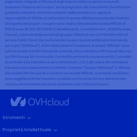
pagamento integrale a OVHcloud degli importi relativi ai servizi consumati,
compreso l'importo dei coupon, senza pregiudizio del risarcimento che OVHcloud
potrebbe richiedere. Nei limiti consentiti dalle normative in vigore, la
responsabilità di OVHcloud nell’ambito di questa offerta promozionale è limitata
all'importo del coupon. I coupon sono creati e rilasciati dalle società Affiliate di
OVH Groupe SA (537 407 926 RCS Lille Métropole, 2 rue Kellermann, 59100 Roubaix,
Francia), a seconda della società del gruppo OVHcloud con cui il titolare ordina il
servizio Public Cloud che usufruisce del coupon (questa entità sarà chiamata da
qui in poi “OVHcloud”). Ai fini delle presenti Condizioni, le società "Affiliate" sono
tutte le società che OVH Groupe SA controlla, che controllano OVH Groupe SA o con
cui OVH Groupe SA si trova sotto il controllo comune di una terza entità. Il concetto
di controllo è da intendersi ai sensi dell’articolo L233-3 del codice del commercio
francese e può essere diretto o indiretto. Il termine "Gruppo OVHcloud" si riferisce
alla società OVH Groupe SA e a tutte le sue società Affiliate. Le presenti condizioni
sono soggette al diritto francese e qualsiasi controversia che non abbia trovato
una soluzione amichevole sarà di competenza dei tribunali francesi.
Strumenti
Proprietà Intellettuale