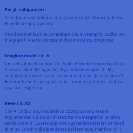
Documentazione
Documentazione
Documentazione
Tariffe
Roadmap & Changelog
Roadmap & Changelog
Roadmap & Changelog
Osservabilità
Per gli sviluppatori
Disponibilità per Region
AI Endpoints semplifica l'integrazione degli ultimi modelli di
Documentazione
IA nelle tue applicazioni.
Roadmap & Changelog
Roadmap & Changelog
Una documentazione completa e alcuni esempi di codice per
integrare l'IA senza necessità di competenze pregresse.
I migliori modelli di IA
Una selezione dei modelli di IA più efficienti e riconosciuti sul
mercato. Modelli linguistici di grandi dimensioni (LLM),
elaborazione vocale, analisi documentaria o di immagini: AI
Endpoints mette a disposizione strumenti potenti e adatti a
qualsiasi esigenza.
Reversibilità
Con AI Endpoints, i modelli utilizzati possono essere
implementati sulla tua infrastruttura o integrati in un altro
servizio cloud. Questo approccio garantisce totale libertà ed
elimina il rischio di dipendenza dal fornitore. Mantieni tu il