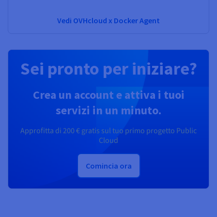
Vedi OVHcloud x Docker Agent
Sei pronto per iniziare?
Crea un account e attiva i tuoi
servizi in un minuto.
Approfitta di
200 €
gratis sul tuo primo progetto Public
Cloud
Comincia ora