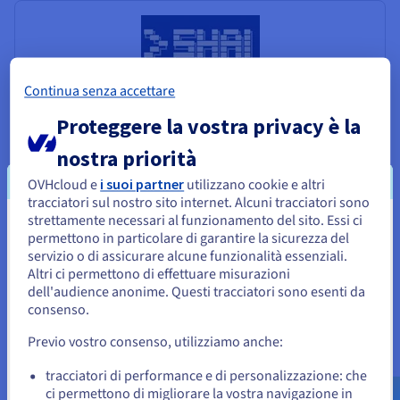
Continua senza accettare
Shell AI by OVHcloud
Proteggere la vostra privacy è la
L’assistente di programmazione OVHcloud nel terminale
nostra priorità
OVHcloud e
i suoi partner
utilizzano cookie e altri
Vedi SHAI by OVHcloud
tracciatori sul nostro sito internet. Alcuni tracciatori sono
strettamente necessari al funzionamento del sito. Essi ci
Sembra che la tua localizzazione sia
permettono in particolare di garantire la sicurezza del
servizio o di assicurare alcune funzionalità essenziali.
Stati Uniti
Altri ci permettono di effettuare misurazioni
dell'audience anonime. Questi tracciatori sono esenti da
Per effettuare un ordine da Stati Uniti, è necessario accedere al
sito web del Paese e creare un account.
consenso.
Apache Airflow
Previo vostro consenso, utilizziamo anche:
Vai al sito Stati Uniti
Progettare, pianificare e monitorare i flussi di lavoro via
us.ovhcloud.com/
Inglese
USD - $
tracciatori di performance e di personalizzazione: che
codice
ci permettono di migliorare la vostra navigazione in