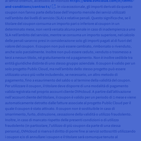
ai servizi ottenuti, accessibili all’indirizzo
https://www.ovhcloud.com/it/terms-
and-conditions/contracts/
. In via eccezionale, gli importi derivati da questo
coupon non fanno parte della base dell'importo mensile dei servizi utilizzati
nell’ambito dei livelli di servizio (SLA) e relative penali. Questo significa che, se il
titolare del coupon consuma un importo pari o inferiore al coupon in un
determinato mese, non verrà versata alcuna penale in caso di inadempienza a uno
SLA nell’ambito del servizio, mentre se consuma un importo superiore, nel calcolo
delle penali saranno presi in considerazione solo gli importi pagati al di fuori del
valore del coupon. Il coupon non può essere cambiato, rimborsato o rivenduto,
anche solo parzialmente. Inoltre non può essere ceduto, venduto o trasmesso a
terzi a nessun titolo, né gratuitamente né a pagamento. Non è inoltre cedibile tra
entità giuridiche distinte di uno stesso gruppo aziendale. Il coupon è valido per un
solo progetto Public Cloud, ma nell’ambito dello stesso progetto può essere
utilizzato una o più volte includendo, se necessario, un altro metodo di
pagamento, fino a esaurimento del saldo o al termine della validità del coupon.
Per utilizzare il coupon, il titolare deve disporre di una modalità di pagamento
valida registrata nel proprio account cliente OVHcloud. A partire dall’attivazione
nell'account cliente del titolare, il coupon è valido per un periodo di 1 mese e viene
automaticamente detratto dalle fatture associate al progetto Public Cloud per il
quale il coupon è stato attivato. Il coupon non è sostituibile in caso di
smarrimento, furto, distruzione, cessazione della validità o utilizzo fraudolento.
Inoltre, in caso di mancato rispetto delle presenti condizioni o di utilizzo
fraudolento (in particolare, l'utilizzo di più coupon da parte di una stessa
persona), OVHcloud si riserva il diritto di porre fine ai servizi sottoscritti utilizzando
i coupon e/o di annullare i coupon e il titolare sarà comunque tenuto al