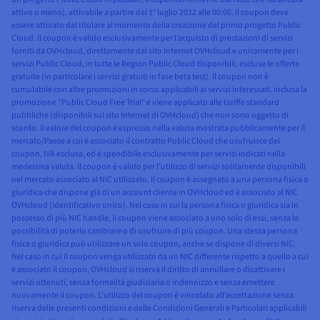
attivo o meno), attivabile a partire dal 1° luglio 2022 alle 00:00. Il coupon deve
essere attivato dal titolare al momento della creazione del primo progetto Public
Cloud. Il coupon è valido esclusivamente per l’acquisto di prestazioni di servizi
forniti da OVHcloud, direttamente dal sito Internet OVHcloud e unicamente per i
servizi Public Cloud, in tutte le Region Public Cloud disponibili, escluse le offerte
gratuite (in particolare i servizi gratuiti in fase beta test). Il coupon non è
cumulabile con altre promozioni in corso applicabili ai servizi interessati, inclusa la
promozione "Public Cloud Free Trial" e viene applicato alle tariffe standard
pubbliche (disponibili sul sito Internet di OVHcloud) che non sono oggetto di
sconto. Il valore del coupon è espresso nella valuta mostrata pubblicamente per il
mercato/Paese a cui è associato il contratto Public Cloud che usufruisce del
coupon, IVA esclusa, ed è spendibile esclusivamente per servizi indicati nella
medesima valuta. Il coupon è valido per l’utilizzo di servizi solitamente disponibili
nel mercato associato al NIC utilizzato. Il coupon è assegnato a una persona fisica o
giuridica che dispone già di un account cliente in OVHcloud ed è associato al NIC
OVHcloud (identificativo unico). Nel caso in cui la persona fisica o giuridica sia in
possesso di più NIC handle, il coupon viene associato a uno solo di essi, senza la
possibilità di poterlo cambiare o di usufruire di più coupon. Una stessa persona
fisica o giuridica può utilizzare un solo coupon, anche se dispone di diversi NIC.
Nel caso in cui il coupon venga utilizzato da un NIC differente rispetto a quello a cui
è associato il coupon, OVHcloud si riserva il diritto di annullare o disattivare i
servizi ottenuti, senza formalità giudiziaria o indennizzo e senza emettere
nuovamente il coupon. L’utilizzo del coupon è vincolato all’accettazione senza
riserva delle presenti condizioni e delle Condizioni Generali e Particolari applicabili