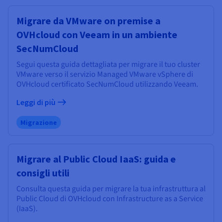
Documentazione
Documentazione
Documentazione
Tariffe
Roadmap & Changelog
Roadmap & Changelog
Roadmap & Changelog
Osservabilità
Migrare da VMware on premise a
Disponibilità per Region
OVHcloud con Veeam in un ambiente
Documentazione
Roadmap & Changelog
SecNumCloud
Roadmap & Changelog
Segui questa guida dettagliata per migrare il tuo cluster
VMware verso il servizio Managed VMware vSphere di
OVHcloud certificato SecNumCloud utilizzando Veeam.
Leggi di più
Migrazione
Migrare al Public Cloud IaaS: guida e
consigli utili
Consulta questa guida per migrare la tua infrastruttura al
Public Cloud di OVHcloud con Infrastructure as a Service
(IaaS).