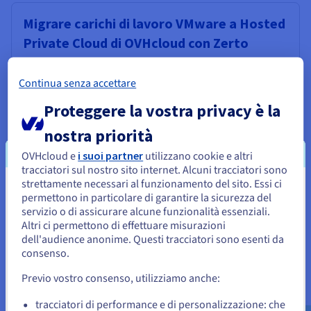
Migrare carichi di lavoro VMware a Hosted
Private Cloud di OVHcloud con Zerto
Scopri come migrare i carichi di lavoro VMware on
premise verso
Hosted Private Cloud (HPC) di
Continua senza accettare
OVHcloud
utilizzando
Zerto Virtual Replication
.
Proteggere la vostra privacy è la
Leggi di più
nostra priorità
Migrazione
OVHcloud e
i suoi partner
utilizzano cookie e altri
tracciatori sul nostro sito internet. Alcuni tracciatori sono
strettamente necessari al funzionamento del sito. Essi ci
Sembra che la tua localizzazione sia
permettono in particolare di garantire la sicurezza del
servizio o di assicurare alcune funzionalità essenziali.
Migrare al Cloud: infrastruttura VMware
Stati Uniti
Altri ci permettono di effettuare misurazioni
con Zerto in ambiente SecNumCloud
dell'audience anonime. Questi tracciatori sono esenti da
Per effettuare un ordine da Stati Uniti, è necessario accedere al
sito web del Paese e creare un account.
consenso.
Scopri come migrare i carichi di lavoro VMware on
premise verso
Hosted Private Cloud (HPC)
Previo vostro consenso, utilizziamo anche:
SecNumCloud di OVHcloud
utilizzando
Zerto Virtual
Vai al sito Stati Uniti
Replication
.
us.ovhcloud.com/
Inglese
USD - $
tracciatori di performance e di personalizzazione: che