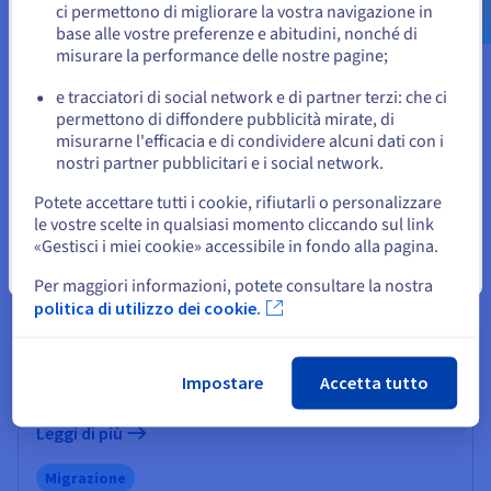
ci permettono di migliorare la vostra navigazione in
Leggi di più
base alle vostre preferenze e abitudini, nonché di
o
misurare la performance delle nostre pagine;
Migrazione
e tracciatori di social network e di partner terzi: che ci
Resta sul sito web attuale
permettono di diffondere pubblicità mirate, di
misurarne l'efficacia e di condividere alcuni dati con i
nostri partner pubblicitari e i social network.
Seleziona un altro sito web
Potete accettare tutti i cookie, rifiutarli o personalizzare
Migrare da un provider di storage a
le vostre scelte in qualsiasi momento cliccando sul link
oggetti compatibile con S3 a Object
«Gestisci i miei cookie» accessibile in fondo alla pagina.
Storage di OVHcloud
Chiudi
Per maggiori informazioni, potete consultare la nostra
Segui gli step dettagliati per migrare da un provider di
politica di utilizzo dei cookie.
storage a oggetti compatibile con S3 al servizio Object
Storage di OVHcloud utilizzando il popolare
Rclone
, uno strumento da riga di comando che permette
Impostare
Accetta tutto
di gestire le risorse di storage cloud.
Leggi di più
Migrazione