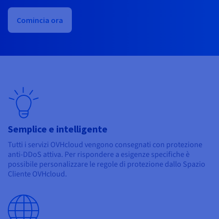
Documentazione
Documentazione
Documentazione
Tariffe
Roadmap & Changelog
Roadmap & Changelog
Roadmap & Changelog
Osservabilità
Comincia ora
Disponibilità per Region
Documentazione
Roadmap & Changelog
Roadmap & Changelog
Semplice e intelligente
Tutti i servizi OVHcloud vengono consegnati con protezione
anti-DDoS attiva. Per rispondere a esigenze specifiche è
possibile personalizzare le regole di protezione dallo Spazio
Cliente OVHcloud.