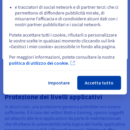
e tracciatori di social network e di partner terzi: che ci
Resta sul sito web attuale
accedi direttamente allo Spazio Cliente per
Centralizzato:
permettono di diffondere pubblicità mirate, di
ottenere in modo immediato informazioni sulla protezione di
misurarne l'efficacia e di condividere alcuni dati con i
rete.
nostri partner pubblicitari e i social network.
Seleziona un altro sito web
la dashboard
Strumenti di monitoraggio avanzati:
Potete accettare tutti i cookie, rifiutarli o personalizzare
fornisce log completi delle attività anti-DDoS, grafici
le vostre scelte in qualsiasi momento cliccando sul link
dinamici del traffico e statistiche per una visione globale
«Gestisci i miei cookie» accessibile in fondo alla pagina.
della sicurezza.
Chiudi
Per maggiori informazioni, potete consultare la nostra
politica di utilizzo dei cookie.
Impostare
Accetta tutto
Protezione dei livelli applicativi
In alcuni casi, una protezione generica potrebbe non essere
sufficiente. È il caso dei settori Web e Gaming, spesso soggetti
ad attacchi alle loro applicazioni da parte di malintenzionati
che sfruttano le vulnerabilità nella logica del livello applicativo
per non essere visibili ai firewall generali. OVHcloud offre