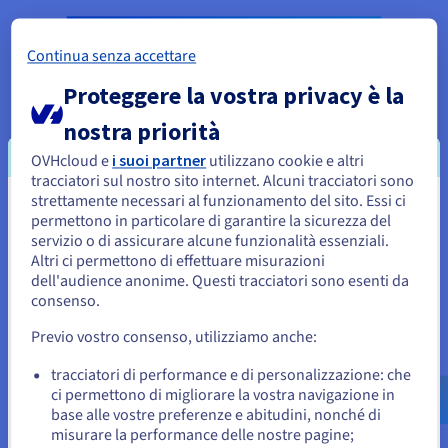
Continua senza accettare
Proteggere la vostra privacy è la
nostra priorità
OVHcloud e
i suoi partner
utilizzano cookie e altri
tracciatori sul nostro sito internet. Alcuni tracciatori sono
strettamente necessari al funzionamento del sito. Essi ci
Sembra che la tua localizzazione sia
permettono in particolare di garantire la sicurezza del
servizio o di assicurare alcune funzionalità essenziali.
Stati Uniti
Altri ci permettono di effettuare misurazioni
dell'audience anonime. Questi tracciatori sono esenti da
Per effettuare un ordine da Stati Uniti, è necessario accedere al
sito web del Paese e creare un account.
consenso.
Aumentare la protezione con Network
Previo vostro consenso, utilizziamo anche:
Security Dashboard
Vai al sito Stati Uniti
us.ovhcloud.com/
security
Inglese
USD - $
tracciatori di performance e di personalizzazione: che
L’osservabilità offerta permette di ottenere informazioni
ci permettono di migliorare la vostra navigazione in
immediate e un controllo sulle modalità con cui i sistemi di
base alle vostre preferenze e abitudini, nonché di
o
difesa di rete di OVHcloud proteggono i servizi con IP pubblici
misurare la performance delle nostre pagine;
dagli attacchi di rete.