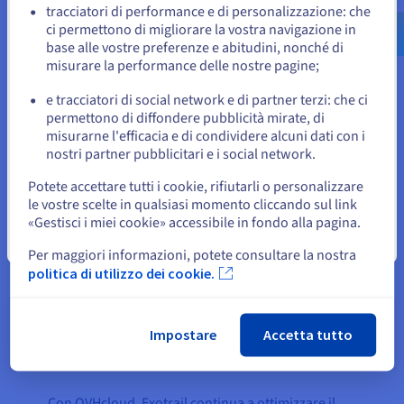
us.ovhcloud.com/
Inglese
USD - $
tracciatori di performance e di personalizzazione: che
Object Storage
(S3, swift)
ci permettono di migliorare la vostra navigazione in
Log Data Platform
(Graylog, OpenSearch)
base alle vostre preferenze e abitudini, nonché di
o
misurare la performance delle nostre pagine;
e tracciatori di social network e di partner terzi: che ci
Resta sul sito web attuale
permettono di diffondere pubblicità mirate, di
misurarne l'efficacia e di condividere alcuni dati con i
nostri partner pubblicitari e i social network.
Seleziona un altro sito web
Potete accettare tutti i cookie, rifiutarli o personalizzare
le vostre scelte in qualsiasi momento cliccando sul link
«Gestisci i miei cookie» accessibile in fondo alla pagina.
Chiudi
Per maggiori informazioni, potete consultare la nostra
politica di utilizzo dei cookie.
Impostare
Accetta tutto
I Risultati
Con OVHcloud, Exotrail continua a ottimizzare il