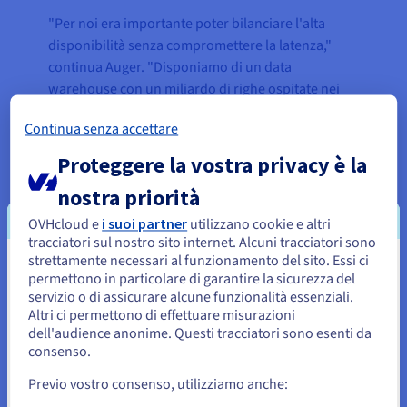
"Per noi era importante poter bilanciare l'alta
disponibilità senza compromettere la latenza,"
continua Auger. "Disponiamo di un data
warehouse con un miliardo di righe ospitate nei
Managed Kubernetes Services perché è veloce e
Continua senza accettare
conveniente, ma a un certo punto vorremmo
considerare un data warehouse gestito, se il
Proteggere la vostra privacy è la
prezzo è giusto."
nostra priorità
Di conseguenza, Exotrail ha esteso il proprio stack
OVHcloud e
i suoi partner
utilizzano cookie e altri
di infrastrutture con OVHcloud per includere:
tracciatori sul nostro sito internet. Alcuni tracciatori sono
strettamente necessari al funzionamento del sito. Essi ci
Sembra che la tua localizzazione sia
Managed Hosted Private Cloud
permettono in particolare di garantire la sicurezza del
(VMware/ESXi)
servizio o di assicurare alcune funzionalità essenziali.
Stati Uniti
Altri ci permettono di effettuare misurazioni
Managed Kubernetes Service
(Kubernetes,
dell'audience anonime. Questi tracciatori sono esenti da
Per effettuare un ordine da Stati Uniti, è necessario accedere al
OpenStack)
sito web del Paese e creare un account.
consenso.
Managed Container Registry
(Harbor)
Managed databases
(PostgreSQL,
Previo vostro consenso, utilizziamo anche:
Vai al sito Stati Uniti
MongoDB)