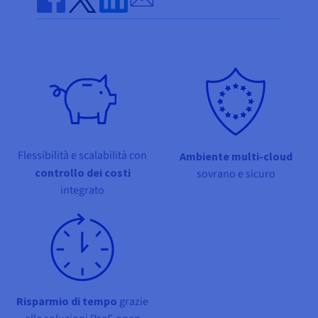
Documentazione
Documentazione
Documentazione
Tariffe
Roadmap & Changelog
Roadmap & Changelog
Roadmap & Changelog
Osservabilità
Share on Facebook
Share on Twitter
Share on Linkedin
Disponibilità per Region
Documentazione
Roadmap & Changelog
Roadmap & Changelog
Flessibilità e scalabilità con
Ambiente multi-cloud
controllo dei costi
sovrano e sicuro
integrato
Risparmio di tempo
grazie