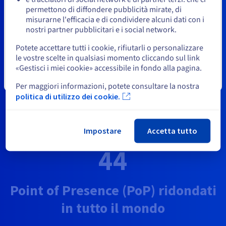
Resta sul sito web attuale
46
permettono di diffondere pubblicità mirate, di
misurarne l'efficacia e di condividere alcuni dati con i
nostri partner pubblicitari e i social network.
Seleziona un altro sito web
datacenter in 4 continenti
Potete accettare tutti i cookie, rifiutarli o personalizzare
le vostre scelte in qualsiasi momento cliccando sul link
«Gestisci i miei cookie» accessibile in fondo alla pagina.
31
Chiudi
Per maggiori informazioni, potete consultare la nostra
politica di utilizzo dei cookie.
Local Zone
Impostare
Accetta tutto
44
Point of Presence (PoP) ridondati
in tutto il mondo