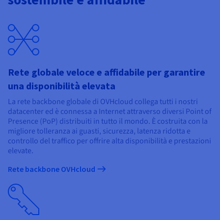
Documentazione
Documentazione
Documentazione
Tariffe
Roadmap & Changelog
Roadmap & Changelog
Roadmap & Changelog
Osservabilità
Disponibilità per Region
Documentazione
Roadmap & Changelog
Roadmap & Changelog
Rete globale veloce e affidabile per garantire
una disponibilità elevata
La rete backbone globale di OVHcloud collega tutti i nostri
datacenter ed è connessa a Internet attraverso diversi Point of
Presence (PoP) distribuiti in tutto il mondo. È costruita con la
migliore tolleranza ai guasti, sicurezza, latenza ridotta e
controllo del traffico per offrire alta disponibilità e prestazioni
elevate.
Rete backbone OVHcloud