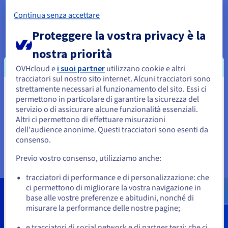
la nostra infrastruttura e il ciclo di vita dei prodotti offrono
sempre il miglior rapporto prezzo/performance e la
Continua senza accettare
prevedibilità dei prezzi per un Cloud sostenibile.
Proteggere la vostra privacy è la
nostra priorità
OVHcloud e
i suoi partner
utilizzano cookie e altri
tracciatori sul nostro sito internet. Alcuni tracciatori sono
strettamente necessari al funzionamento del sito. Essi ci
Sembra che la tua localizzazione sia
Modelli di deploy
permettono in particolare di garantire la sicurezza del
servizio o di assicurare alcune funzionalità essenziali.
Stati Uniti
OVHcloud utilizza 2 modelli di deploy per la sua espansione
Altri ci permettono di effettuare misurazioni
internazionale:
Region
disponibili in 1-AZ (1 Availability Zone)
dell'audience anonime. Questi tracciatori sono esenti da
Per effettuare un ordine da Stati Uniti, è necessario accedere al
e 3-AZ (3 Availability Zone), oltre a
Local Zone
(LZ) con una
sito web del Paese e creare un account.
consenso.
rete di 150 mini-datacenter entro la fine del 2027.
Previo vostro consenso, utilizziamo anche:
Vai al sito Stati Uniti
us.ovhcloud.com/
about
Inglese
USD - $
tracciatori di performance e di personalizzazione: che
ci permettono di migliorare la vostra navigazione in
base alle vostre preferenze e abitudini, nonché di
Cifre chiave
o
misurare la performance delle nostre pagine;
e tracciatori di social network e di partner terzi: che ci