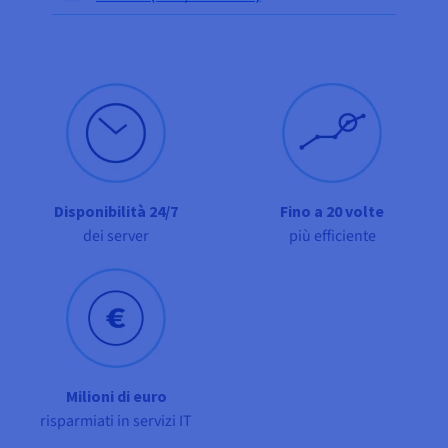
Documentazione
Documentazione
Documentazione
Tariffe
Roadmap & Changelog
Roadmap & Changelog
Roadmap & Changelog
Osservabilità
Disponibilità per Region
Documentazione
Roadmap & Changelog
Roadmap & Changelog
Disponibilità 24/7
Fino a 20 volte
dei server
più efficiente
Milioni di euro
risparmiati in servizi IT