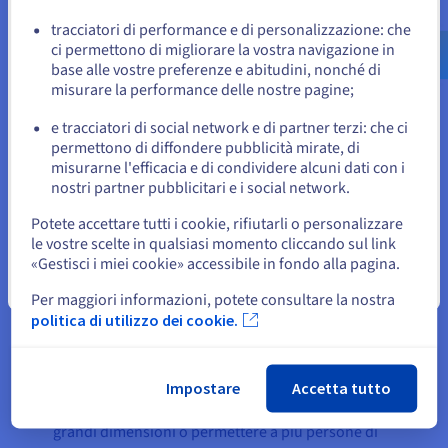
Vai al sito Stati Uniti
Con la costruzione interna dei propri server,
us.ovhcloud.com/
Inglese
USD - $
tracciatori di performance e di personalizzazione: che
ci permettono di migliorare la vostra navigazione in
OVHcloud rappresenta un interlocutore unico in
base alle vostre preferenze e abitudini, nonché di
materia di sviluppo, installazione e manutenzione
o
misurare la performance delle nostre pagine;
ed è in grado di fornire configurazioni adatte a
ogni applicazione, per ottenere prestazioni
e tracciatori di social network e di partner terzi: che ci
Resta sul sito web attuale
permettono di diffondere pubblicità mirate, di
massime. L’utilizzo di
datacenter all’interno di
misurarne l'efficacia e di condividere alcuni dati con i
una rete protetta
garantisce inoltre la stabilità
nostri partner pubblicitari e i social network.
del sistema, che assicura la continuità del servizio
Seleziona un altro sito web
a una clientela internazionale.
Potete accettare tutti i cookie, rifiutarli o personalizzare
le vostre scelte in qualsiasi momento cliccando sul link
Swarm64 usufruisce anche della forte scalabilità
«Gestisci i miei cookie» accessibile in fondo alla pagina.
Chiudi
delle infrastrutture OVHcloud. I clienti della società
Per maggiori informazioni, potete consultare la nostra
berlinese utilizzano direttamente i server per
politica di utilizzo dei cookie.
caricare dati ed effettuare ricerche in Postgres.
Queste macchine alimentano le applicazioni
"single-tenant" e offrono una maggiore capacità,
Impostare
Accetta tutto
in base alle necessità. Per interrogare database di
grandi dimensioni o permettere a più persone di