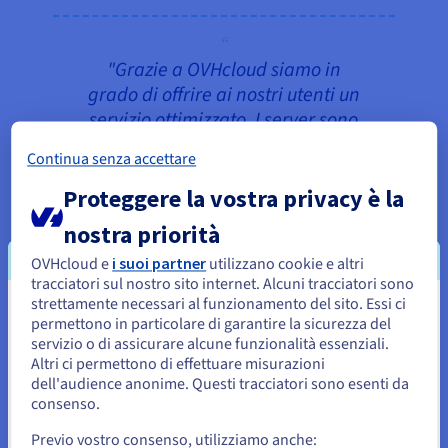
"Grazie a OVHcloud siamo in
grado di offrire ai nostri utenti un
servizio ottimizzato. I server sono
disponibili rapidamente durante
Continua senza accettare
il deploy, consentendoci di
evitare l’acquisto di hardware
Proteggere la vostra privacy è la
FPGA dispendioso e complicato
nostra priorità
da installare in locale. In questo
OVHcloud e
i suoi partner
utilizzano cookie e altri
modo, siamo in grado di offrire
tracciatori sul nostro sito internet. Alcuni tracciatori sono
un acceleratore di dati con un
strettamente necessari al funzionamento del sito. Essi ci
Sembra che la tua localizzazione sia
rapporto qualità/prezzo di gran
permettono in particolare di garantire la sicurezza del
lunga migliore."
servizio o di assicurare alcune funzionalità essenziali.
Stati Uniti
Altri ci permettono di effettuare misurazioni
Thomas Richter, Cofondatore e
dell'audience anonime. Questi tracciatori sono esenti da
Per effettuare un ordine da Stati Uniti, è necessario accedere al
sito web del Paese e creare un account.
consenso.
CEO di Swarm64
Previo vostro consenso, utilizziamo anche: