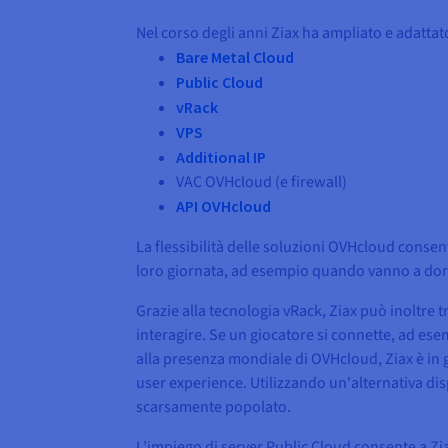
Nel corso degli anni Ziax ha ampliato e adatt
Bare Metal Cloud
Public Cloud
vRack
VPS
Additional IP
VAC OVHcloud (e firewall)
API OVHcloud
La flessibilità delle soluzioni OVHcloud consente
loro giornata, ad esempio quando vanno a dor
Grazie alla tecnologia vRack, Ziax può inoltre t
interagire. Se un giocatore si connette, ad esem
alla presenza mondiale di OVHcloud, Ziax è in g
user experience. Utilizzando un'alternativa disp
scarsamente popolato.
L’impiego di server Public Cloud consente a Ziax