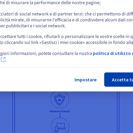
hé di misurare la performance delle nostre pagine;
attacchi informatici durante la pandemia, con un incremento del 34
o
tante per qualsiasi piattaforma di gioco e Ziax non costituisce un'
cciatori di social network e di partner terzi: che ci permettono di di
icità mirate, di misurarne l'efficacia e di condividere alcuni dati con
Resta sul sito web attuale
er pubblicitari e i social network.
ccettare tutti i cookie, rifiutarli o personalizzare le vostre scelte in 
cliccando sul link «Gestisci i miei cookie» accessibile in fondo all
Seleziona un altro sito web
giori informazioni, potete consultare la nostra
politica di utilizzo 
Chi
Impostare
Accetta t