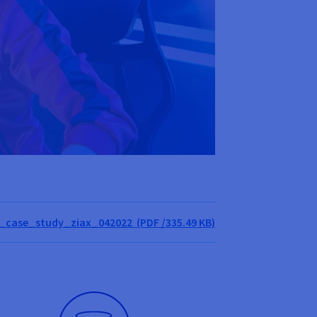
_case_study_ziax_042022 (PDF /335.49 KB)