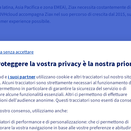
a latina, Asia Pacifica e zona EMEA), Ziax necessita costantemente di 
 OVHcloud accompagna Ziax nel suo percorso di crescita dal 2015, su
stomer experience possibile.
a senza accettare
oteggere la vostra privacy è la nostra prio
veva bisogno di un partner IT in grado di rispondere alle proprie esi
zienda ha avuto difficoltà a trovare un provider che potesse competere 
ud e
i suoi partner
utilizzano cookie e altri tracciatori sul nostro sit
embra che la tua localizzazione sia Stati
. Alcuni tracciatori sono strettamente necessari al funzionamento de
niti
permettono in particolare di garantire la sicurezza del servizio o di
erience fluida. Gli utenti del servizio sono infatti molto sensibili a i
re alcune funzionalità essenziali. Altri ci permettono di effettuare
 per unirsi a una sessione potrebbero infatti spingerli a cambiare pi
 effettuare un ordine da Stati Uniti, è necessario accedere al sito web del Pa
ioni dell'audience anonime. Questi tracciatori sono esenti da cons
reare un account.
e durante la scelta del server. Con una media di 50.000 giocatori che
vostro consenso, utilizziamo anche:
fazione degli utenti.
Vai al sito Stati Uniti
iatori di performance e di personalizzazione: che ci permettono di
mportante per le piattaforme di gaming, soprattutto di fronte al co
us.ovhcloud.com/
Inglese
USD - $
orare la vostra navigazione in base alle vostre preferenze e abitudin
 della pandemia. L’industria del gaming costituisce un bersaglio priv