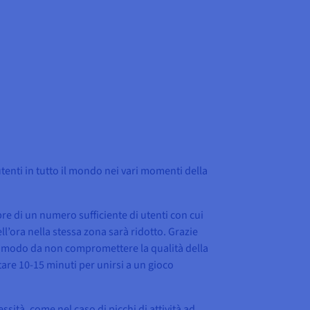
 utenti in tutto il mondo nei vari momenti della
pre di un numero sufficiente di utenti con cui
ll’ora nella stessa zona sarà ridotto. Grazie
 in modo da non compromettere la qualità della
ttare 10-15 minuti per unirsi a un gioco
sità, come nel caso di picchi di attività ad