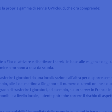
ato la propria gamma di servizi OVHcloud, che ora comprende:
 a Ziax di attivare e disattivare i servizi in base alle esigenze degli
mire o tornano a casa da scuola.
rasferire i giocatori da una localizzazione all'altra per disporre sem
pio, alle 4 del mattino a Singapore, il numero di utenti online a que
rado di trasferire i giocatori, ad esempio, su un server in Francia
onibile a livello locale, l’utente potrebbe correre il rischio di aspe
 una scalabilità immediata delle proprie soluzioni in base alle neces