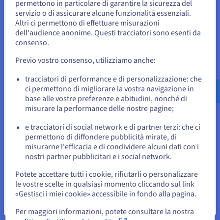
Sembra che la tua localizzazione sia
dei rischi approfondite oltre a rispettare i requisiti
permettono in particolare di garantire la sicurezza del
degli standard normativi, inclusi
GDPR
e
HIPAA
servizio o di assicurare alcune funzionalità essenziali.
Stati Uniti
Altri ci permettono di effettuare misurazioni
.
dell'audience anonime. Questi tracciatori sono esenti da
Per effettuare un ordine da Stati Uniti, è necessario accedere al
sito web del Paese e creare un account.
consenso.
“Passare alla tecnologia di OVHcloud è stato
abbastanza semplice” ha continuato Hardingham.
Previo vostro consenso, utilizziamo anche:
Vai al sito Stati Uniti
“Ci è voluto un po' di tempo per abituarsi alla
us.ovhcloud.com/
Inglese
USD - $
tracciatori di performance e di personalizzazione: che
nuova interfaccia e ottimizzare il modo in cui
ci permettono di migliorare la vostra navigazione in
OVHcloud si collega ad alcune delle piattaforme
base alle vostre preferenze e abitudini, nonché di
o
cloud degli hyperscaler, ma siamo riusciti a far
misurare la performance delle nostre pagine;
funzionare tutto rapidamente. Abbiamo
e tracciatori di social network e di partner terzi: che ci
sperimentato con un paio di tipi di istanze cloud, e
Resta sul sito web attuale
permettono di diffondere pubblicità mirate, di
grazie ad alcuni consigli del supporto siamo stati
misurarne l'efficacia e di condividere alcuni dati con i
in grado di ottimizzare la nostra configurazione”.
nostri partner pubblicitari e i social network.
Seleziona un altro sito web
Potete accettare tutti i cookie, rifiutarli o personalizzare
le vostre scelte in qualsiasi momento cliccando sul link
«Gestisci i miei cookie» accessibile in fondo alla pagina.
Chiudi
Per maggiori informazioni, potete consultare la nostra