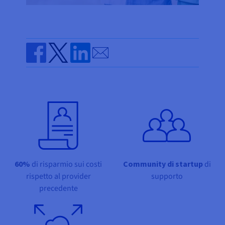
Documentazione
Documentazione
Documentazione
Tariffe
Roadmap & Changelog
Roadmap & Changelog
Roadmap & Changelog
Osservabilità
Disponibilità per Region
Documentazione
Roadmap & Changelog
Roadmap & Changelog
Send by email
Share on Facebook
Share on Twitter
Share on Linkedin
60%
di risparmio sui costi
Community di startup
di
rispetto al provider
supporto
precedente