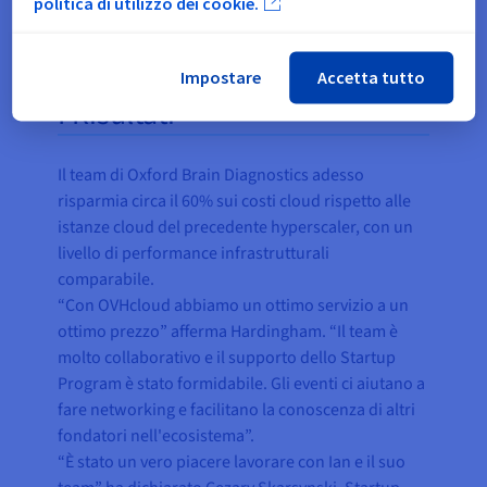
politica di utilizzo dei cookie.
Impostare
Accetta tutto
I Risultati
Il team di Oxford Brain Diagnostics adesso
risparmia circa il 60% sui costi cloud rispetto alle
istanze cloud del precedente hyperscaler, con un
livello di performance infrastrutturali
comparabile.
“Con OVHcloud abbiamo un ottimo servizio a un
ottimo prezzo” afferma Hardingham. “Il team è
molto collaborativo e il supporto dello Startup
Program è stato formidabile. Gli eventi ci aiutano a
fare networking e facilitano la conoscenza di altri
fondatori nell'ecosistema”.
“È stato un vero piacere lavorare con Ian e il suo