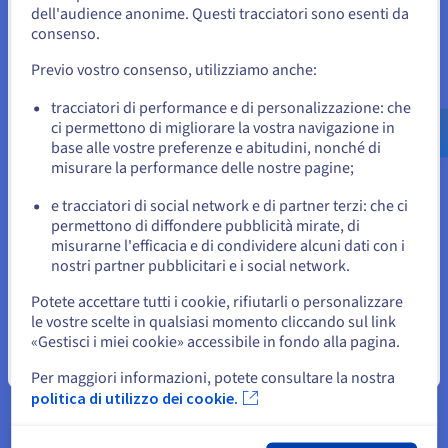
cinque i server a Limburgo in sale server separate
dell'audience anonime. Questi tracciatori sono esenti da
Per effettuare un ordine da Stati Uniti, è necessario accedere al
e mantenendo a Roubaix solo i server di backup.
sito web del Paese e creare un account.
consenso.
Previo vostro consenso, utilizziamo anche:
Con queste risorse così estese (server con CPU e
Vai al sito Stati Uniti
memoria elevate, alta connettività tra i sistemi),
us.ovhcloud.com/
Inglese
USD - $
tracciatori di performance e di personalizzazione: che
DAM United è riuscita a creare e gestire un cluster
ci permettono di migliorare la vostra navigazione in
Kubernetes scalabile e ad alte prestazioni. In
base alle vostre preferenze e abitudini, nonché di
o
misurare la performance delle nostre pagine;
questo modo il provider di servizi IT può creare
una soluzione scalabile con costi fissi e prevedibili,
e tracciatori di social network e di partner terzi: che ci
Resta sul sito web attuale
senza dover noleggiare sistematicamente nuovo
permettono di diffondere pubblicità mirate, di
hardware. La soluzione resta però espandibile se
misurarne l'efficacia e di condividere alcuni dati con i
necessario, grazie alla possibilità di richiedere
nostri partner pubblicitari e i social network.
Seleziona un altro sito web
risorse hardware aggiuntive in modo semplice e
Potete accettare tutti i cookie, rifiutarli o personalizzare
veloce con OVHcloud.
le vostre scelte in qualsiasi momento cliccando sul link
«Gestisci i miei cookie» accessibile in fondo alla pagina.
Il cluster Kubernetes è dedicato principalmente
Chiudi
all'hosting dei servizi sviluppati internamente da
Per maggiori informazioni, potete consultare la nostra
politica di utilizzo dei cookie.
DAM United, perché è particolarmente importante
che la soluzione SaaS DAMlivery riesca a fornire in