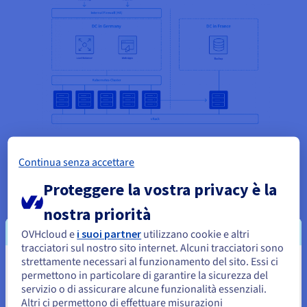
Prima di trovare la configurazione ottimale, sono
Continua senza accettare
stati necessari alcuni tentativi. L’idea iniziale di
gestire i server in diverse localizzazioni nei
Proteggere la vostra privacy è la
datacenter OVHcloud di Limburgo (vicino a
nostra priorità
Francoforte) e Roubaix (Francia) per ottenere
georidondanza è stata abbandonata dopo i primi
OVHcloud e
i suoi partner
utilizzano cookie e altri
test, perché la banda passante e la latenza per le
tracciatori sul nostro sito internet. Alcuni tracciatori sono
strettamente necessari al funzionamento del sito. Essi ci
operazioni pianificate di un cluster Kubernetes
Sembra che la tua localizzazione sia
permettono in particolare di garantire la sicurezza del
hanno generato un collo di bottiglia. Il problema è
servizio o di assicurare alcune funzionalità essenziali.
Stati Uniti
stato rapidamente risolto trasferendo tutti e
Altri ci permettono di effettuare misurazioni