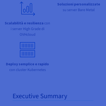
Documentazione
Documentazione
Documentazione
Soluzioni personalizzate
Tariffe
Roadmap & Changelog
Roadmap & Changelog
Roadmap & Changelog
Osservabilità
su server Bare Metal
Disponibilità per Region
Documentazione
Roadmap & Changelog
Scalabilità e resilienza
con
Roadmap & Changelog
i server High Grade di
OVHcloud
Deploy semplice e rapido
con cluster Kubernetes
Executive Summary