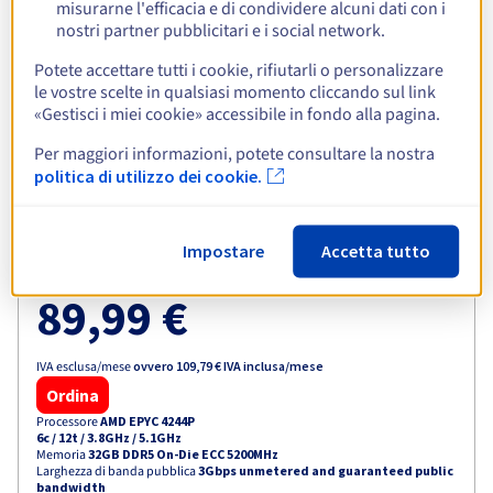
misurarne l'efficacia e di condividere alcuni dati con i
Larghezza di banda privata
-
nostri partner pubblicitari e i social network.
Visualizza altro
Potete accettare tutti i cookie, rifiutarli o personalizzare
le vostre scelte in qualsiasi momento cliccando sul link
«Gestisci i miei cookie» accessibile in fondo alla pagina.
Per maggiori informazioni, potete consultare la nostra
Esplora la nostra selezione di
politica di utilizzo dei cookie.
server Advance
Impostare
Accetta tutto
ADVANCE-1
2024
89,99 €
IVA esclusa/mese
ovvero
109,79 €
IVA inclusa/mese
Ordina
Processore
AMD EPYC 4244P
6c / 12t
/
3.8GHz / 5.1GHz
Memoria
32GB DDR5 On-Die ECC 5200MHz
Larghezza di banda pubblica
3Gbps unmetered and guaranteed public
bandwidth