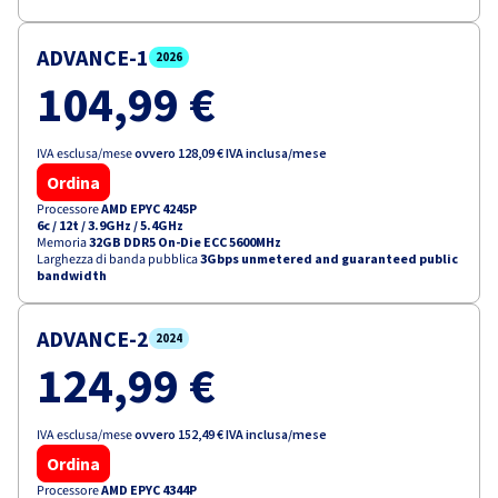
ADVANCE-1
2026
104,99 €
IVA esclusa/mese
ovvero
128,09 €
IVA inclusa/mese
Ordina
Processore
AMD EPYC 4245P
6c / 12t
/
3.9GHz / 5.4GHz
Memoria
32GB DDR5 On-Die ECC 5600MHz
Larghezza di banda pubblica
3Gbps unmetered and guaranteed public
bandwidth
ADVANCE-2
2024
124,99 €
IVA esclusa/mese
ovvero
152,49 €
IVA inclusa/mese
Ordina
Processore
AMD EPYC 4344P