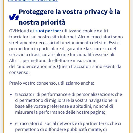
Proteggere la vostra privacy è la
A partire da
139,99 €
nostra priorità
IVA esclusa/mese
OVHcloud e
i suoi partner
utilizzano cookie e altri
→
Scopri
tracciatori sul nostro sito internet. Alcuni tracciatori sono
strettamente necessari al funzionamento del sito. Essi ci
permettono in particolare di garantire la sicurezza del
CPU
servizio o di assicurare alcune funzionalità essenziali.
Altri ci permettono di effettuare misurazioni
Gamma di core
da
8
a
16 core
dell'audience anonime. Questi tracciatori sono esenti da
consenso.
RAM
Quantità di RAM
da
64 Go
a
256 Go
Previo vostro consenso, utilizziamo anche:
tracciatori di performance e di personalizzazione: che
Archiviazione
ci permettono di migliorare la vostra navigazione in
Numero di dischi
2 dischi
base alle vostre preferenze e abitudini, nonché di
misurare la performance delle nostre pagine;
Rete
e tracciatori di social network e di partner terzi: che ci
Larghezza di banda pubblica
1 Gbps
permettono di diffondere pubblicità mirate, di