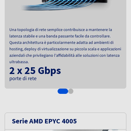
Documentazione
Documentazione
Roadmap & Changelog
Tariffe
Roadmap & Changelog
Roadmap & Changelog
Osservabilità
Disponibilità per Region
Documentazione
Roadmap & Changelog
Roadmap & Changelog
Una topologia di rete semplice contribuisce a mantenere la
latenza stabile e una banda passante facile da controllare.
Questa architettura è particolarmente adatta ad ambienti di
hosting, deploy di virtualizzazione su piccola scala e applicazioni
aziendali che privilegiano l'affidabilità alle soluzioni con latenza
ultrabassa.
2 x 25 Gbps
porte di rete
Serie AMD EPYC 4005