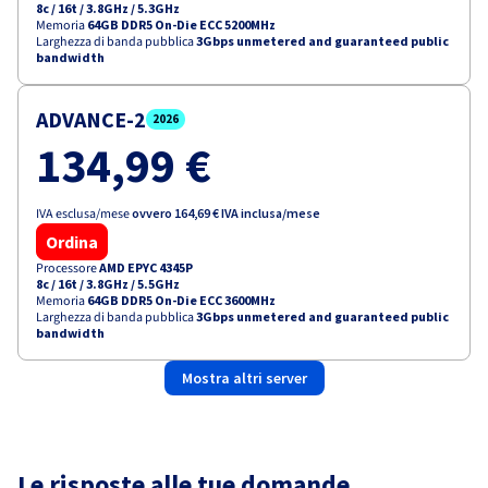
8c / 16t
/
3.8GHz / 5.3GHz
Memoria
64GB DDR5 On-Die ECC 5200MHz
Larghezza di banda pubblica
3Gbps unmetered and guaranteed public
bandwidth
ADVANCE-2
2026
134,99 €
IVA esclusa/mese
ovvero
164,69 €
IVA inclusa/mese
Ordina
Processore
AMD EPYC 4345P
8c / 16t
/
3.8GHz / 5.5GHz
Memoria
64GB DDR5 On-Die ECC 3600MHz
Larghezza di banda pubblica
3Gbps unmetered and guaranteed public
bandwidth
Mostra altri server
Le risposte alle tue domande