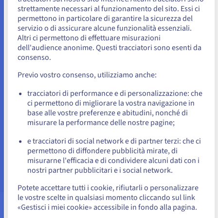
strettamente necessari al funzionamento del sito. Essi ci
Sembra che la tua localizzazione sia
permettono in particolare di garantire la sicurezza del
servizio o di assicurare alcune funzionalità essenziali.
Stati Uniti
Altri ci permettono di effettuare misurazioni
dell'audience anonime. Questi tracciatori sono esenti da
Per effettuare un ordine da Stati Uniti, è necessario accedere al
sito web del Paese e creare un account.
consenso.
Previo vostro consenso, utilizziamo anche:
Vai al sito Stati Uniti
Livelli di supporto
us.ovhcloud.com/
Inglese
USD - $
tracciatori di performance e di personalizzazione: che
ci permettono di migliorare la vostra navigazione in
Il nostro team è raggiungibile tramite live chat, ticket
base alle vostre preferenze e abitudini, nonché di
e telefono. Adatta il tuo livello di supporto in base
o
misurare la performance delle nostre pagine;
alle necessità di accompagnamento.
e tracciatori di social network e di partner terzi: che ci
Scopri di più
Resta sul sito web attuale
permettono di diffondere pubblicità mirate, di
misurarne l'efficacia e di condividere alcuni dati con i
nostri partner pubblicitari e i social network.
Seleziona un altro sito web
Potete accettare tutti i cookie, rifiutarli o personalizzare
le vostre scelte in qualsiasi momento cliccando sul link
«Gestisci i miei cookie» accessibile in fondo alla pagina.
Chiudi