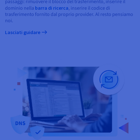
Documentazione
Documentazione
Documentazione
passaggi: rimuovere il blocco del trasferimento, inserire il
Tariffe
dominio nella
barra di ricerca
, inserire il codice di
Roadmap & Changelog
Roadmap & Changelog
Roadmap & Changelog
Osservabilità
Disponibilità per Region
trasferimento fornito dal proprio provider. Al resto pensiamo
noi.
Documentazione
Roadmap & Changelog
Roadmap & Changelog
Lasciati guidare