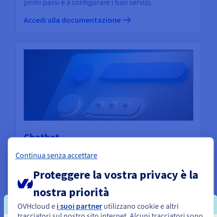
primi passi e a configurare i tuoi servizi.
Accedi alla documentazione
Chatbot
Il nostro assistente virtuale è disponibile 24/7 per
Continua senza accettare
rispondere alle tue domande e guidarti nell'utilizzo
dei tuoi servizi.
Proteggere la vostra privacy è la
Contattaci
nostra priorità
OVHcloud e
i suoi partner
utilizzano cookie e altri
tracciatori sul nostro sito internet. Alcuni tracciatori sono