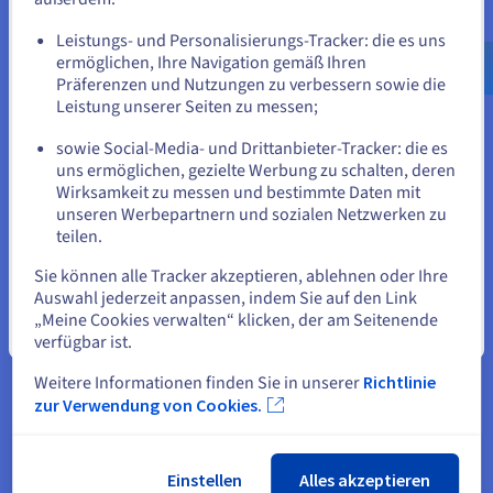
Gehe zur [Website] Webseite
Leistungs- und Personalisierungs-Tracker: die es uns
us.ovhcloud.com/
Englisch
USD - $
ermöglichen, Ihre Navigation gemäß Ihren
Präferenzen und Nutzungen zu verbessern sowie die
oder
Leistung unserer Seiten zu messen;
sowie Social-Media- und Drittanbieter-Tracker: die es
Auf der aktuellen Website bleiben
uns ermöglichen, gezielte Werbung zu schalten, deren
Wirksamkeit zu messen und bestimmte Daten mit
unseren Werbepartnern und sozialen Netzwerken zu
teilen.
Eine andere Website wählen
Sie können alle Tracker akzeptieren, ablehnen oder Ihre
Open Source: die Public Cloud gestalten
Auswahl jederzeit anpassen, indem Sie auf den Link
Open Source beflügelt die Innovation. Unsere Pulic Cloud basiert
„Meine Cookies verwalten“ klicken, der am Seitenende
auf OpenStack. Im Gegenzug arbeiten wir an dessen Code mit
Schließen
verfügbar ist.
und haben 2019 sogar einen Preis erhalten!
Es steht Ihnen offen, schließen Sie einfach Ihre Dienste an…
Weitere Informationen finden Sie in unserer
Richtlinie
zur Verwendung von Cookies.
Mehr erfahren
Einstellen
Alles akzeptieren