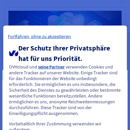
Fortfahren, ohne zu akzeptieren
Der Schutz Ihrer Privatsphäre
hat für uns Priorität.
OVHcloud und
seine Partner
verwenden Cookies und
andere Tracker auf unserer Website. Einige Tracker sind
für das Funktionieren der Website unbedingt
Eine zuverlässige und offene Cloud nach
erforderlich. Sie ermöglichen es uns insbesondere, die
den besten Sicherheitsstandards
Sicherheit des Dienstes zu gewährleisten oder bestimmte
Sie scheinen sich in Vereinigte
Seit 1999 hat Sicherheit für uns oberste Priorität. Alles dient dem
wesentliche Funktionen bereitzustellen. Andere
Staaten zu befinden.
Schutz der Daten unserer Kunden: die Arbeit in den
ermöglichen es uns, anonyme Reichweitenmessungen
Rechenzentren, unsere Teams von Experten und zahlreiche
durchzuführen. Diese Tracker sind von der
Zertifizierungen.
Wenn Sie aus Vereinigte Staaten bestellen möchten, müssen Sie
Einwilligungspflicht ausgenommen.
sich auf der entsprechenden Website umsehen und dort einen
Mehr erfahren
Account erstellen.
Vorbehaltlich Ihrer Zustimmung verwenden wir
außerdem: