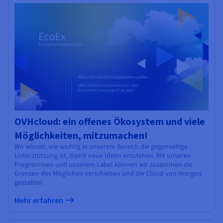
Dokumentation
Dokumentation
Preise
Dokumentation
Roadmap und Changelog
Roadmap und Changelog
Monitoring
Verfügbarkeit nach Regionen
Roadmap und Changelog
Dokumentation
Roadmap und Changelog
Roadmap und Changelog
OVHcloud: ein offenes Ökosystem und viele
Möglichkeiten, mitzumachen!
Wir wissen, wie wichtig in unserem Bereich die gegenseitige
Unterstützung ist, damit neue Ideen entstehen. Mit unseren
Programmen und unserem Label können wir zusammen die
Grenzen des Möglichen verschieben und die Cloud von morgen
gestalten.
Mehr erfahren