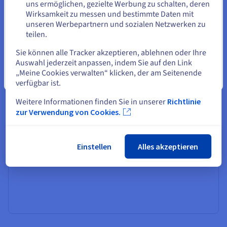
mühelos Produktionsumgebungen,
Auf der aktuellen Website bleiben
uns ermöglichen, gezielte Werbung zu schalten, deren
Geschäftsanwendungen und Webprojekte hosten und
Wirksamkeit zu messen und bestimmte Daten mit
den Server genau auf Ihre Anforderungen zuschneiden.
unseren Werbepartnern und sozialen Netzwerken zu
teilen.
Eine andere Website wählen
Sie können alle Tracker akzeptieren, ablehnen oder Ihre
Auswahl jederzeit anpassen, indem Sie auf den Link
„Meine Cookies verwalten“ klicken, der am Seitenende
Schließen
verfügbar ist.
Mühelose Skalierbarkeit:
Weitere Informationen finden Sie in unserer
Richtlinie
Verabschieden Sie sich von Hardware-Einschränkungen
zur Verwendung von Cookies.
mit unserem erschwinglichen AlmaLinux VPS. Ihr Server
kann in nur wenigen Klicks auf eine höhere
Konfiguration aktualisiert werden, ohne dass Sie die
Einstellen
Alles akzeptieren
physische Infrastruktur verwalten müssen.