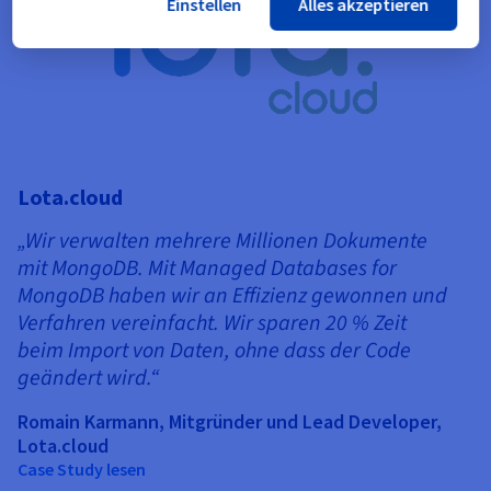
Einstellen
Alles akzeptieren
Lota.cloud
„Wir verwalten mehrere Millionen Dokumente
mit MongoDB. Mit Managed Databases for
MongoDB haben wir an Effizienz gewonnen und
Verfahren vereinfacht. Wir sparen 20 % Zeit
beim Import von Daten, ohne dass der Code
T
geändert wird.“
„
Romain Karmann, Mitgründer und Lead Developer,
s
Lota.cloud
v
Case Study lesen
d