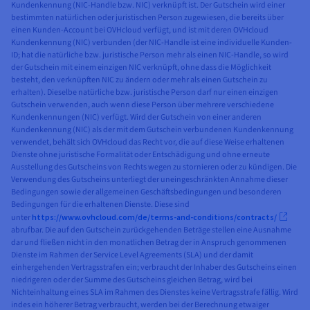
Kundenkennung (NIC-Handle bzw. NIC) verknüpft ist. Der Gutschein wird einer
bestimmten natürlichen oder juristischen Person zugewiesen, die bereits über
einen Kunden-Account bei OVHcloud verfügt, und ist mit deren OVHcloud
Kundenkennung (NIC) verbunden (der NIC-Handle ist eine individuelle Kunden-
ID; hat die natürliche bzw. juristische Person mehr als einen NIC-Handle, so wird
der Gutschein mit einem einzigen NIC verknüpft, ohne dass die Möglichkeit
besteht, den verknüpften NIC zu ändern oder mehr als einen Gutschein zu
erhalten). Dieselbe natürliche bzw. juristische Person darf nur einen einzigen
Gutschein verwenden, auch wenn diese Person über mehrere verschiedene
Kundenkennungen (NIC) verfügt. Wird der Gutschein von einer anderen
Kundenkennung (NIC) als der mit dem Gutschein verbundenen Kundenkennung
verwendet, behält sich OVHcloud das Recht vor, die auf diese Weise erhaltenen
Dienste ohne juristische Formalität oder Entschädigung und ohne erneute
Ausstellung des Gutscheins von Rechts wegen zu stornieren oder zu kündigen. Die
Verwendung des Gutscheins unterliegt der uneingeschränkten Annahme dieser
Bedingungen sowie der allgemeinen Geschäftsbedingungen und besonderen
Bedingungen für die erhaltenen Dienste. Diese sind
unter
https://www.ovhcloud.com/de/terms-and-conditions/contracts/
abrufbar. Die auf den Gutschein zurückgehenden Beträge stellen eine Ausnahme
dar und fließen nicht in den monatlichen Betrag der in Anspruch genommenen
Dienste im Rahmen der Service Level Agreements (SLA) und der damit
einhergehenden Vertragsstrafen ein; verbraucht der Inhaber des Gutscheins einen
niedrigeren oder der Summe des Gutscheins gleichen Betrag, wird bei
Nichteinhaltung eines SLA im Rahmen des Dienstes keine Vertragsstrafe fällig. Wird
indes ein höherer Betrag verbraucht, werden bei der Berechnung etwaiger