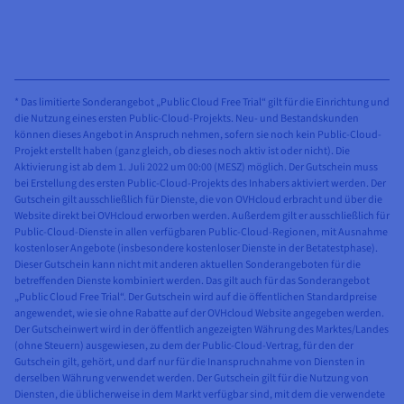
* Das limitierte Sonderangebot „Public Cloud Free Trial“ gilt für die Einrichtung und
die Nutzung eines ersten Public-Cloud-Projekts. Neu- und Bestandskunden
können dieses Angebot in Anspruch nehmen, sofern sie noch kein Public-Cloud-
Projekt erstellt haben (ganz gleich, ob dieses noch aktiv ist oder nicht). Die
Aktivierung ist ab dem 1. Juli 2022 um 00:00 (MESZ) möglich. Der Gutschein muss
bei Erstellung des ersten Public-Cloud-Projekts des Inhabers aktiviert werden. Der
Gutschein gilt ausschließlich für Dienste, die von OVHcloud erbracht und über die
Website direkt bei OVHcloud erworben werden. Außerdem gilt er ausschließlich für
Public-Cloud-Dienste in allen verfügbaren Public-Cloud-Regionen, mit Ausnahme
kostenloser Angebote (insbesondere kostenloser Dienste in der Betatestphase).
Dieser Gutschein kann nicht mit anderen aktuellen Sonderangeboten für die
betreffenden Dienste kombiniert werden. Das gilt auch für das Sonderangebot
„Public Cloud Free Trial“. Der Gutschein wird auf die öffentlichen Standardpreise
angewendet, wie sie ohne Rabatte auf der OVHcloud Website angegeben werden.
Der Gutscheinwert wird in der öffentlich angezeigten Währung des Marktes/Landes
(ohne Steuern) ausgewiesen, zu dem der Public-Cloud-Vertrag, für den der
Gutschein gilt, gehört, und darf nur für die Inanspruchnahme von Diensten in
derselben Währung verwendet werden. Der Gutschein gilt für die Nutzung von
Diensten, die üblicherweise in dem Markt verfügbar sind, mit dem die verwendete