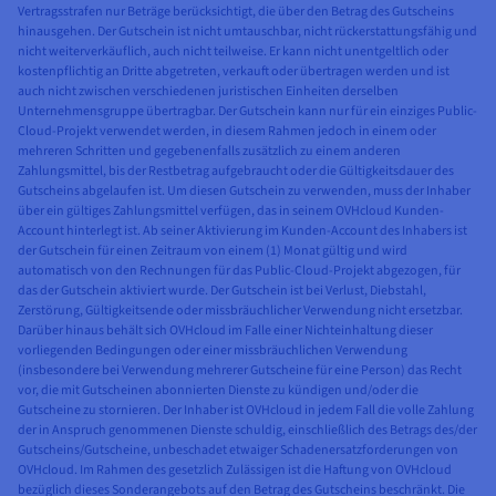
Vertragsstrafen nur Beträge berücksichtigt, die über den Betrag des Gutscheins
hinausgehen. Der Gutschein ist nicht umtauschbar, nicht rückerstattungsfähig und
nicht weiterverkäuflich, auch nicht teilweise. Er kann nicht unentgeltlich oder
kostenpflichtig an Dritte abgetreten, verkauft oder übertragen werden und ist
auch nicht zwischen verschiedenen juristischen Einheiten derselben
Unternehmensgruppe übertragbar. Der Gutschein kann nur für ein einziges Public-
Cloud-Projekt verwendet werden, in diesem Rahmen jedoch in einem oder
mehreren Schritten und gegebenenfalls zusätzlich zu einem anderen
Zahlungsmittel, bis der Restbetrag aufgebraucht oder die Gültigkeitsdauer des
Gutscheins abgelaufen ist. Um diesen Gutschein zu verwenden, muss der Inhaber
über ein gültiges Zahlungsmittel verfügen, das in seinem OVHcloud Kunden-
Account hinterlegt ist. Ab seiner Aktivierung im Kunden-Account des Inhabers ist
der Gutschein für einen Zeitraum von einem (1) Monat gültig und wird
automatisch von den Rechnungen für das Public-Cloud-Projekt abgezogen, für
das der Gutschein aktiviert wurde. Der Gutschein ist bei Verlust, Diebstahl,
Zerstörung, Gültigkeitsende oder missbräuchlicher Verwendung nicht ersetzbar.
Darüber hinaus behält sich OVHcloud im Falle einer Nichteinhaltung dieser
vorliegenden Bedingungen oder einer missbräuchlichen Verwendung
(insbesondere bei Verwendung mehrerer Gutscheine für eine Person) das Recht
vor, die mit Gutscheinen abonnierten Dienste zu kündigen und/oder die
Gutscheine zu stornieren. Der Inhaber ist OVHcloud in jedem Fall die volle Zahlung
der in Anspruch genommenen Dienste schuldig, einschließlich des Betrags des/der
Gutscheins/Gutscheine, unbeschadet etwaiger Schadenersatzforderungen von
OVHcloud. Im Rahmen des gesetzlich Zulässigen ist die Haftung von OVHcloud
bezüglich dieses Sonderangebots auf den Betrag des Gutscheins beschränkt. Die