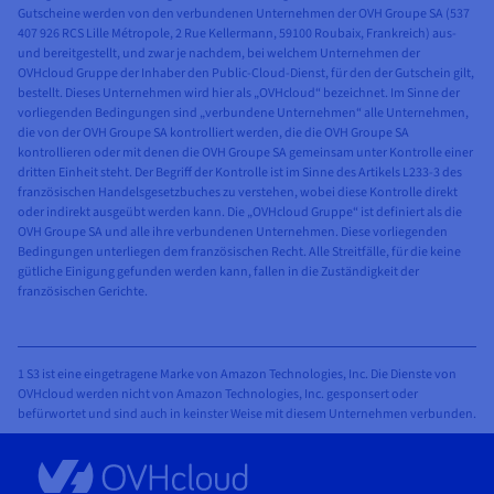
Gutscheine werden von den verbundenen Unternehmen der OVH Groupe SA (537
407 926 RCS Lille Métropole, 2 Rue Kellermann, 59100 Roubaix, Frankreich) aus-
und bereitgestellt, und zwar je nachdem, bei welchem Unternehmen der
OVHcloud Gruppe der Inhaber den Public-Cloud-Dienst, für den der Gutschein gilt,
bestellt. Dieses Unternehmen wird hier als „OVHcloud“ bezeichnet. Im Sinne der
vorliegenden Bedingungen sind „verbundene Unternehmen“ alle Unternehmen,
die von der OVH Groupe SA kontrolliert werden, die die OVH Groupe SA
kontrollieren oder mit denen die OVH Groupe SA gemeinsam unter Kontrolle einer
dritten Einheit steht. Der Begriff der Kontrolle ist im Sinne des Artikels L233-3 des
französischen Handelsgesetzbuches zu verstehen, wobei diese Kontrolle direkt
oder indirekt ausgeübt werden kann. Die „OVHcloud Gruppe“ ist definiert als die
OVH Groupe SA und alle ihre verbundenen Unternehmen. Diese vorliegenden
Bedingungen unterliegen dem französischen Recht. Alle Streitfälle, für die keine
gütliche Einigung gefunden werden kann, fallen in die Zuständigkeit der
französischen Gerichte.
1 S3 ist eine eingetragene Marke von Amazon Technologies, Inc. Die Dienste von
OVHcloud werden nicht von Amazon Technologies, Inc. gesponsert oder
befürwortet und sind auch in keinster Weise mit diesem Unternehmen verbunden.