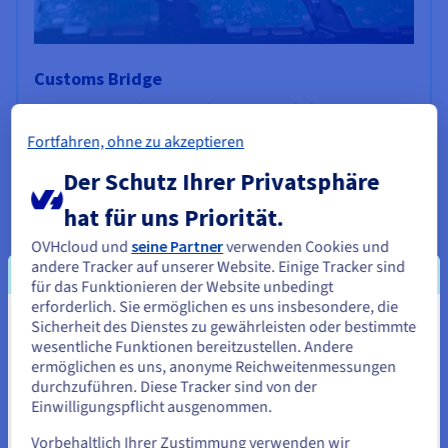
Customs Bridge
Dieses DeepTech-Unternehmen entwickelt innovative IT-
Lösungen auf Basis von AI-Algorithmen, die den Finanz-
Fortfahren, ohne zu akzeptieren
und Konformitätsaspekten der Zollabfertigung
Der Schutz Ihrer Privatsphäre
Rechnung tragen.
hat für uns Priorität.
Mehr erfahren
OVHcloud und
seine Partner
verwenden Cookies und
andere Tracker auf unserer Website. Einige Tracker sind
für das Funktionieren der Website unbedingt
erforderlich. Sie ermöglichen es uns insbesondere, die
Sicherheit des Dienstes zu gewährleisten oder bestimmte
Sie scheinen sich in Vereinigte
wesentliche Funktionen bereitzustellen. Andere
Staaten zu befinden.
ermöglichen es uns, anonyme Reichweitenmessungen
durchzuführen. Diese Tracker sind von der
Wenn Sie aus Vereinigte Staaten bestellen möchten, müssen Sie
Einwilligungspflicht ausgenommen.
sich auf der entsprechenden Website umsehen und dort einen
Account erstellen.
Vorbehaltlich Ihrer Zustimmung verwenden wir