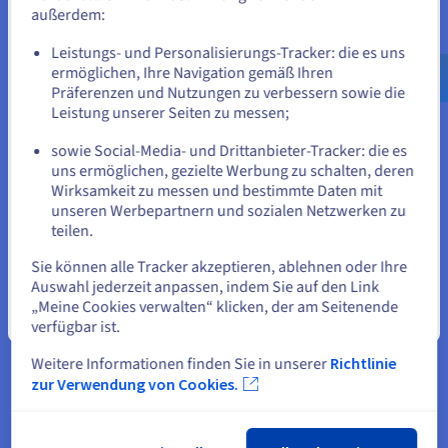
außerdem:
Gehe zur [Website] Webseite
Leistungs- und Personalisierungs-Tracker: die es uns
us.ovhcloud.com/
Englisch
USD - $
ermöglichen, Ihre Navigation gemäß Ihren
Präferenzen und Nutzungen zu verbessern sowie die
oder
Leistung unserer Seiten zu messen;
Yepic.AI
Yepi.AI erstellt Videos nur auf Grundlage eines einfachen
sowie Social-Media- und Drittanbieter-Tracker: die es
Auf der aktuellen Website bleiben
uns ermöglichen, gezielte Werbung zu schalten, deren
Textes und bietet dabei eine gleichzeitige
Wirksamkeit zu messen und bestimmte Daten mit
Sprachübersetzung.
unseren Werbepartnern und sozialen Netzwerken zu
teilen.
Mehr erfahren
Eine andere Website wählen
Sie können alle Tracker akzeptieren, ablehnen oder Ihre
Auswahl jederzeit anpassen, indem Sie auf den Link
„Meine Cookies verwalten“ klicken, der am Seitenende
Schließen
verfügbar ist.
Weitere Informationen finden Sie in unserer
Richtlinie
zur Verwendung von Cookies.