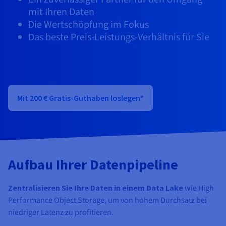
Dokumentation
Dokumentation
Preise
mit Ihren Daten
Dokumentation
Roadmap und Changelog
Roadmap und Changelog
Monitoring
Verfügbarkeit nach Regionen
Die Wertschöpfung im Fokus
Roadmap und Changelog
Dokumentation
Das beste Preis-Leistungs-Verhältnis für Sie
Roadmap und Changelog
Roadmap und Changelog
Mit 200 € Gratis-Guthaben loslegen*
Aufbau Ihrer Datenpipeline
Zentralisieren Sie Ihre Daten in einem Data Lake
wie High
Performance Object Storage, um von hohem Durchsatz bei
niedriger Latenz zu profitieren.