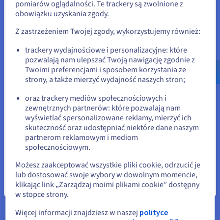
pomiarów oglądalności. Te trackery są zwolnione z
centrach danych OVHcloud
, Shockbyte wdrożył
obowiązku uzyskania zgody.
Jeśli chcesz złożyć zamówienie w Stany Zjednoczone, wyszukaj
infrastrukturę niemal natychmiast i przystąpił do
odpowiednią stronę i załóż konto.
zarządzania serwerami. Przełożyło się to również
Z zastrzeżeniem Twojej zgody, wykorzystujemy również:
na korzyści dla klientów, którzy mogą całkowiecie
Go to Stany Zjednoczone website
trackery wydajnościowe i personalizacyjne: które
samodzielnie zarządzać serwerami. Mogą też w
pozwalają nam ulepszać Twoją nawigację zgodnie z
us.ovhcloud.com/
Angielski
USD - $
prosty sposób uruchamiać gry za pomocą Panelu
Twoimi preferencjami i sposobem korzystania ze
sterowania Shockbyte, bez względu na posiadany
strony, a także mierzyć wydajność naszych stron;
lub
stopień wiedzy technicznej.
oraz trackery mediów społecznościowych i
Należy podkreślić, że szczególnie wartościowa
zewnętrznych partnerów: które pozwalają nam
Pozostań na bieżącej stronie
wyświetlać spersonalizowane reklamy, mierzyć ich
okazała się
ochrona Anty-DDoS
dostarczona
skuteczność oraz udostępniać niektóre dane naszym
przez OVHcloud. Korzystając z niej, Shockbyte
partnerom reklamowym i mediom
nigdy nie doświadczył przerw w usłudze
Wybierz inną stronę
społecznościowym.
spowodowanych atakiem DDoS, nawet po
Możesz zaakceptować wszystkie pliki cookie, odrzucić je
rozbudowie swojej infrastruktury. Dodatkową
lub dostosować swoje wybory w dowolnym momencie,
ochronę zapewnia firewall OVHcloud, a
klikając link „Zarządzaj moimi plikami cookie” dostępny
Zamknij
zautomatyzowany proces podejmowania
w stopce strony.
interwencji gwarantuje, że czas niedostępności
Więcej informacji znajdziesz w naszej
polityce
usługi jest ograniczony do absolutnego minimum.