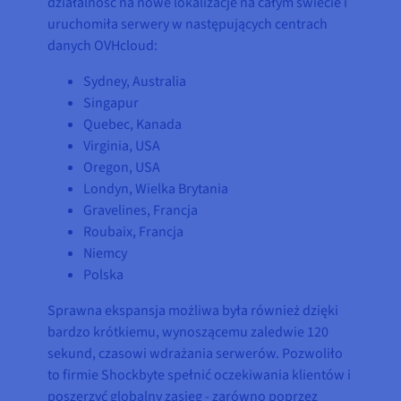
działalność na nowe lokalizacje na całym świecie i
uruchomiła serwery w następujących centrach
danych OVHcloud:
Sydney, Australia
Singapur
Quebec, Kanada
Virginia, USA
Oregon, USA
Londyn, Wielka Brytania
Gravelines, Francja
Roubaix, Francja
Niemcy
Polska
Sprawna ekspansja możliwa była również dzięki
bardzo krótkiemu, wynoszącemu zaledwie 120
sekund, czasowi wdrażania serwerów. Pozwoliło
to firmie Shockbyte spełnić oczekiwania klientów i
poszerzyć globalny zasięg - zarówno poprzez