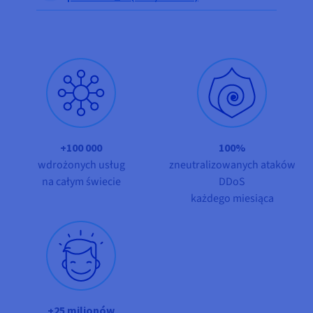
Dokumentacja
Dokumentacja
Dokumentacja
Cennik
Roadmap & Changelog
Roadmap & Changelog
Roadmap & Changelog
Monitorowanie
Dostępność według regionów
Dokumentacja
Roadmap & Changelog
Roadmap & Changelog
+100 000
100%
wdrożonych usług
zneutralizowanych ataków
na całym świecie
DDoS
każdego miesiąca
+25 milionów