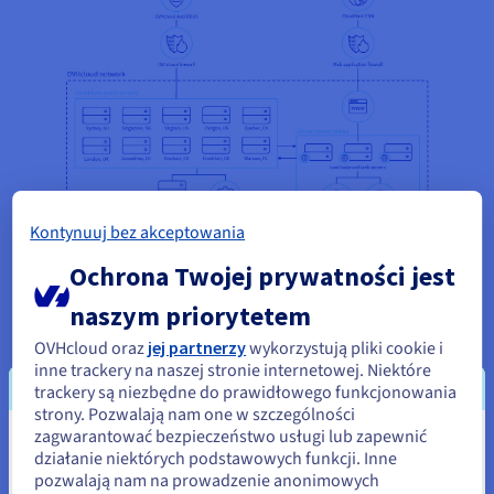
Kontynuuj bez akceptowania
Ochrona Twojej prywatności jest
naszym priorytetem
OVHcloud oraz
jej partnerzy
wykorzystują pliki cookie i
inne trackery na naszej stronie internetowej. Niektóre
trackery są niezbędne do prawidłowego funkcjonowania
Korzyści
strony. Pozwalają nam one w szczególności
zagwarantować bezpieczeństwo usługi lub zapewnić
Wydaje się, że znajdujesz się w
działanie niektórych podstawowych funkcji. Inne
Dzięki wysokiemu poziomowi automatyzacji w
pozwalają nam na prowadzenie anonimowych
Stany Zjednoczone