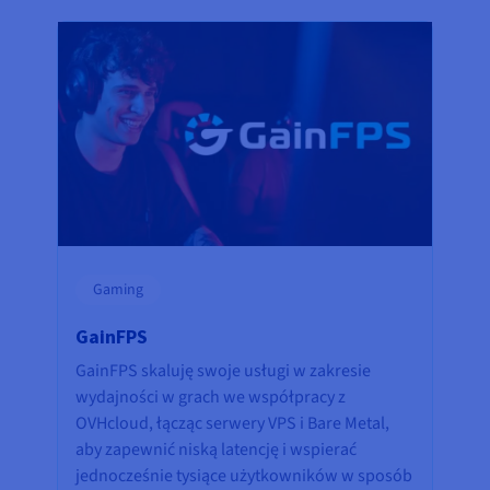
Gaming
GainFPS
GainFPS skaluję swoje usługi w zakresie
wydajności w grach we współpracy z
OVHcloud, łącząc serwery VPS i Bare Metal,
aby zapewnić niską latencję i wspierać
jednocześnie tysiące użytkowników w sposób