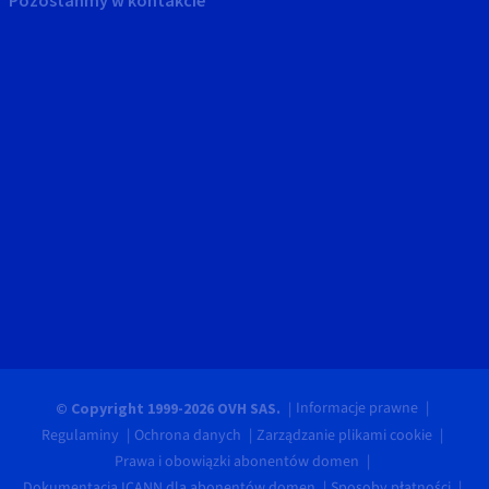
Pozostańmy w kontakcie
Informacje prawne
© Copyright 1999-2026 OVH SAS.
Regulaminy
Ochrona danych
Zarządzanie plikami cookie
Prawa i obowiązki abonentów domen
Dokumentacja ICANN dla abonentów domen
Sposoby płatności