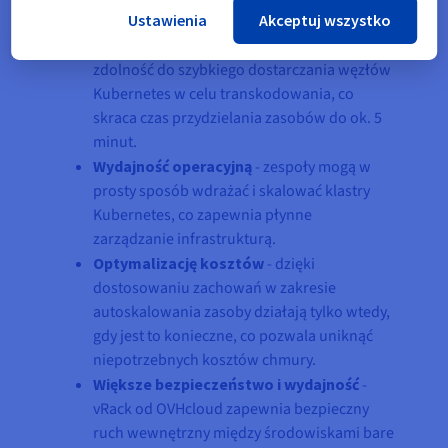
Kubernetes, Floatplane osiągnął:
Ustawienia
Akceptuj wszystko
Płynne skalowanie chmury hybrydowej
-
zdolność do szybkiego dostarczania węzłów
Kubernetes w celu transkodowania, co
skraca czas przydzielania zasobów do ok. 5
minut.
Wydajność operacyjną
- zespoły mogą w
prosty sposób wdrażać i skalować klastry
Kubernetes, co zapewnia płynne
zarządzanie infrastrukturą.
Optymalizację kosztów
- dzięki
dostosowaniu zachowań w zakresie
autoskalowania zasoby działają tylko wtedy,
gdy jest to konieczne, co pozwala uniknąć
niepotrzebnych kosztów chmury.
Większe bezpieczeństwo i wydajność
-
vRack od OVHcloud zapewnia bezpieczny
ruch wewnętrzny między środowiskami bare