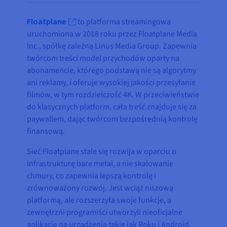
Floatplane
to platforma streamingowa
uruchomiona w 2018 roku przez Floatplane Media
Inc., spółkę zależną Linus Media Group. Zapewnia
twórcom treści model przychodów oparty na
abonamencie, którego podstawą nie są algorytmy
ani reklamy, i oferuje wysokiej jakości przesyłanie
filmów, w tym rozdzielczość 4K. W przeciwieństwie
do klasycznych platform, cała treść znajduje się za
paywallem, dając twórcom bezpośrednią kontrolę
finansową.
Sieć Floatplane stale się rozwija w oparciu o
infrastrukturę bare metal, a nie skalowanie
chmury, co zapewnia lepszą kontrolę i
zrównoważony rozwój. Jest wciąż niszową
platformą, ale rozszerzyła swoje funkcje, a
zewnętrzni programiści utworzyli nieoficjalne
aplikacje na urządzenia takie jak Roku i Android