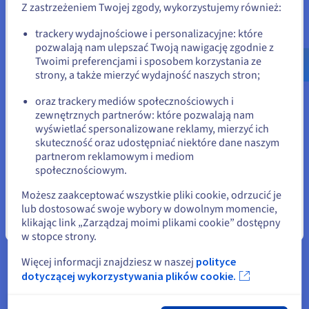
wymogiem była możliwość
Z zastrzeżeniem Twojej zgody, wykorzystujemy również:
szybkiego skalowania [...]. Czas
Go to Stany Zjednoczone website
trackery wydajnościowe i personalizacyjne: które
ok. 5 minut od złożenia wniosku
pozwalają nam ulepszać Twoją nawigację zgodnie z
us.ovhcloud.com/
Angielski
USD - $
do udostępnienia serwera,
Twoimi preferencjami i sposobem korzystania ze
strony, a także mierzyć wydajność naszych stron;
oferowany przez OVHcloud był
lub
zgodny z naszymi potrzebami".
oraz trackery mediów społecznościowych i
Jonathon Beauregard II,
zewnętrznych partnerów: które pozwalają nam
Pozostań na bieżącej stronie
kierownik ds. infrastruktury w
wyświetlać spersonalizowane reklamy, mierzyć ich
skuteczność oraz udostępniać niektóre dane naszym
firmie Floatplane
partnerom reklamowym i mediom
Wybierz inną stronę
społecznościowym.
Możesz zaakceptować wszystkie pliki cookie, odrzucić je
lub dostosować swoje wybory w dowolnym momencie,
klikając link „Zarządzaj moimi plikami cookie” dostępny
Zamknij
w stopce strony.
Korzyści
Więcej informacji znajdziesz w naszej
polityce
dotyczącej wykorzystywania plików cookie.
Dzięki integracji serwerów bare metal z Managed