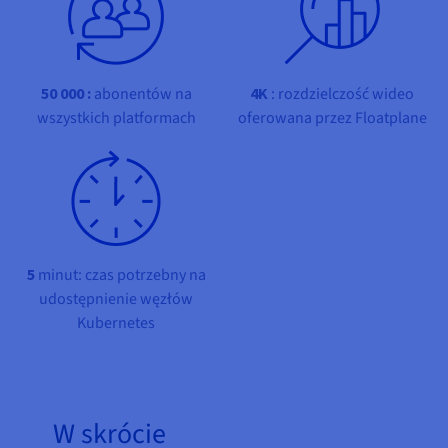
Dokumentacja
Dokumentacja
Dokumentacja
Cennik
Roadmap & Changelog
Roadmap & Changelog
Roadmap & Changelog
Monitorowanie
Dostępność według regionów
Dokumentacja
Roadmap & Changelog
50 000 :
abonentów na
4K
: rozdzielczość wideo
Roadmap & Changelog
wszystkich platformach
oferowana przez Floatplane
5
minut: czas potrzebny na
udostępnienie węzłów
Kubernetes
W skrócie