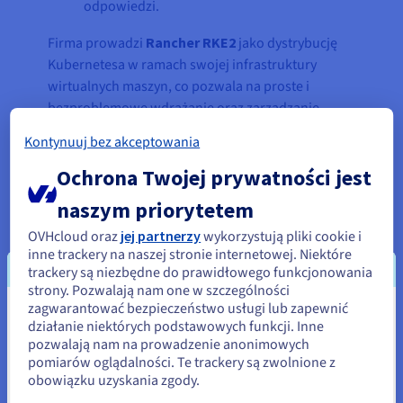
odpowiedzi.
Firma prowadzi
Rancher RKE2
jako dystrybucję
Kubernetesa w ramach swojej infrastruktury
wirtualnych maszyn, co pozwala na proste i
bezproblemowe wdrażanie oraz zarządzanie
obciążeniem.
Kontynuuj bez akceptowania
W zakresie
autoskalowania
zespół Floatplane
Ochrona Twojej prywatności jest
dopracował konfiguracje Kubernetesa i zbudował
naszym priorytetem
spersonalizowane wykresy Helm, aby skutecznie
zarządzać pulami węzłów. Dostosowując cykle
OVHcloud oraz
jej partnerzy
wykorzystują pliki cookie i
życia instancji do struktury rozliczeniowej
inne trackery na naszej stronie internetowej. Niektóre
trackery są niezbędne do prawidłowego funkcjonowania
OVHcloud, zoptymalizowali koszty i zapewnili, że
strony. Pozwalają nam one w szczególności
obciążenia będą nadal reagować na
zagwarantować bezpieczeństwo usługi lub zapewnić
zapotrzebowanie.
Wydaje się, że znajdujesz się w
działanie niektórych podstawowych funkcji. Inne
pozwalają nam na prowadzenie anonimowych
Stany Zjednoczone
pomiarów oglądalności. Te trackery są zwolnione z
obowiązku uzyskania zgody.
Jeśli chcesz złożyć zamówienie w Stany Zjednoczone, wyszukaj
„Naszym najważniejszym
odpowiednią stronę i załóż konto.