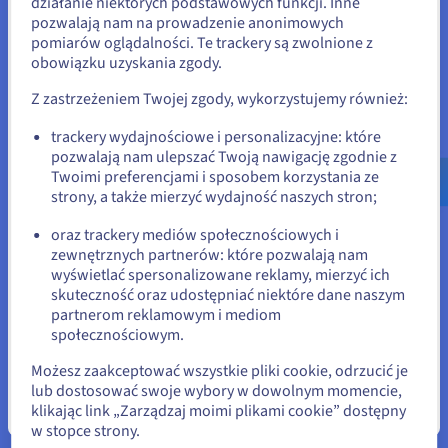
działanie niektórych podstawowych funkcji. Inne
rozwiązaniem, które nie tylko spełnia formalne
pozwalają nam na prowadzenie anonimowych
Stany Zjednoczone
kryteria przetargu publicznego, ale również
pomiarów oglądalności. Te trackery są zwolnione z
okazuje się wysoce skuteczne w praktyce:
obowiązku uzyskania zgody.
Jeśli chcesz złożyć zamówienie w Stany Zjednoczone, wyszukaj
odpowiednią stronę i załóż konto.
Suwerenność cyfrowa
: Niezależność od
Z zastrzeżeniem Twojej zgody, wykorzystujemy również:
technologii pozaeuropejskich
Go to Stany Zjednoczone website
trackery wydajnościowe i personalizacyjne: które
Efektywność kosztowa
: Niższe koszty
pozwalają nam ulepszać Twoją nawigację zgodnie z
us.ovhcloud.com/
Angielski
USD - $
transferu danych i mniejszy narzut kosztów
Twoimi preferencjami i sposobem korzystania ze
organizacyjnych
strony, a także mierzyć wydajność naszych stron;
lub
Ochrona danych
: Maksymalna kontrola nad
oraz trackery mediów społecznościowych i
wszystkimi procesami dotyczącymi danych
zewnętrznych partnerów: które pozwalają nam
Pozostań na bieżącej stronie
na terenie Niemiec
wyświetlać spersonalizowane reklamy, mierzyć ich
Elastyczność
: Platforma dostosowana do
skuteczność oraz udostępniać niektóre dane naszym
partnerom reklamowym i mediom
potrzeb instytucji, w których
Wybierz inną stronę
społecznościowym.
bezpieczeństwo jest kwestią szczególnie
wrażliwą
Możesz zaakceptować wszystkie pliki cookie, odrzucić je
lub dostosować swoje wybory w dowolnym momencie,
Patrząc w przyszłość
klikając link „Zarządzaj moimi plikami cookie” dostępny
Zamknij
w stopce strony.
Dla Auctores kontrakt zawarty z policją federalną