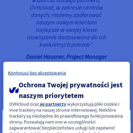
wsparciu naszego partnera,
OVHcloud, w zakresie centrów
danych, możemy zaoferować
naszym nowym klientom
najlepsze w swojej klasie
rozwiązanie dostosowane do ich
konkretnych potrzeb".
Daniel Hausner, Project Manager
Visavid, Auctores GmbH
Kontynuuj bez akceptowania
Ochrona Twojej prywatności jest
naszym priorytetem
OVHcloud oraz
jej partnerzy
wykorzystują pliki cookie i
Korzyści
inne trackery na naszej stronie internetowej. Niektóre
trackery są niezbędne do prawidłowego funkcjonowania
strony. Pozwalają nam one w szczególności
zagwarantować bezpieczeństwo usługi lub zapewnić
Partnerstwo Auctores i OVHcloud zaowocowało
Wydaje się, że znajdujesz się w