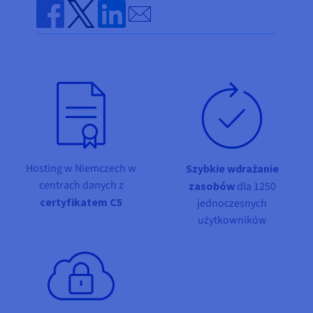
Dokumentacja
Dokumentacja
Dokumentacja
Send by email
Cennik
Roadmap & Changelog
Roadmap & Changelog
Roadmap & Changelog
Monitorowanie
Dostępność według regionów
Share on Facebook
Share on Twitter
Share on Linkedin
Dokumentacja
Roadmap & Changelog
Roadmap & Changelog
Hosting w Niemczech w
Szybkie wdrażanie
centrach danych z
zasobów
dla 1250
certyfikatem C5
jednoczesnych
użytkowników