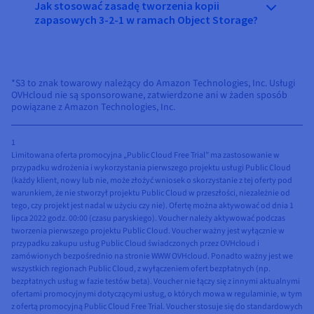
Jak stosować zasadę tworzenia kopii
zapasowych 3-2-1 w ramach Object Storage?
*S3 to znak towarowy należący do Amazon Technologies, Inc. Usługi
OVHcloud nie są sponsorowane, zatwierdzone ani w żaden sposób
powiązane z Amazon Technologies, Inc.
1
Limitowana oferta promocyjna „Public Cloud Free Trial” ma zastosowanie w
przypadku wdrożenia i wykorzystania pierwszego projektu usługi Public Cloud
(każdy klient, nowy lub nie, może złożyć wniosek o skorzystanie z tej oferty pod
warunkiem, że nie stworzył projektu Public Cloud w przeszłości, niezależnie od
tego, czy projekt jest nadal w użyciu czy nie). Ofertę można aktywować od dnia 1
lipca 2022 godz. 00:00 (czasu paryskiego). Voucher należy aktywować podczas
tworzenia pierwszego projektu Public Cloud. Voucher ważny jest wyłącznie w
przypadku zakupu usług Public Cloud świadczonych przez OVHcloud i
zamówionych bezpośrednio na stronie WWW OVHcloud. Ponadto ważny jest we
wszystkich regionach Public Cloud, z wyłączeniem ofert bezpłatnych (np.
bezpłatnych usług w fazie testów beta). Voucher nie łączy się z innymi aktualnymi
ofertami promocyjnymi dotyczącymi usług, o których mowa w regulaminie, w tym
z ofertą promocyjną Public Cloud Free Trial. Voucher stosuje się do standardowych