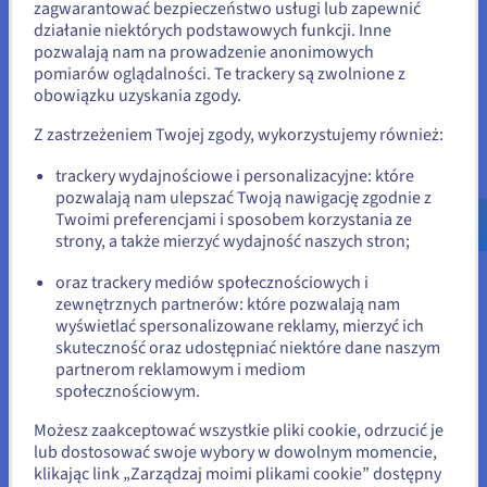
zagwarantować bezpieczeństwo usługi lub zapewnić
Wydaje się, że znajdujesz się w
działanie niektórych podstawowych funkcji. Inne
pozwalają nam na prowadzenie anonimowych
Stany Zjednoczone
pomiarów oglądalności. Te trackery są zwolnione z
Stash
obowiązku uzyskania zgody.
Jeśli chcesz złożyć zamówienie w Stany Zjednoczone, wyszukaj
odpowiednią stronę i załóż konto.
Operator Kubernetes dla baz danych, idealny do
Z zastrzeżeniem Twojej zgody, wykorzystujemy również:
granularnych snapshotów mikro-usług.
Go to Stany Zjednoczone website
trackery wydajnościowe i personalizacyjne: które
Sprawdź
pozwalają nam ulepszać Twoją nawigację zgodnie z
us.ovhcloud.com/
Angielski
USD - $
Twoimi preferencjami i sposobem korzystania ze
strony, a także mierzyć wydajność naszych stron;
lub
Velero
oraz trackery mediów społecznościowych i
zewnętrznych partnerów: które pozwalają nam
Pozostań na bieżącej stronie
Natywny backup Kubernetes, idealny do tworzenia kopii
wyświetlać spersonalizowane reklamy, mierzyć ich
zapasowych klastrów i planów disaster recovery.
skuteczność oraz udostępniać niektóre dane naszym
partnerom reklamowym i mediom
Sprawdź
Wybierz inną stronę
społecznościowym.
Możesz zaakceptować wszystkie pliki cookie, odrzucić je
lub dostosować swoje wybory w dowolnym momencie,
klikając link „Zarządzaj moimi plikami cookie” dostępny
Zamknij
Cloudcasa