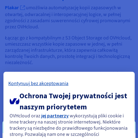
Plakar
umożliwia automatyzację kopii zapasowych w
otwartej, odwracalnej i interoperacyjnej logice, w pełnej
zgodności z zasadami suwerenności cyfrowej promowanymi
przez OVHcloud.
Łącząc go z kompatybilnym z S3 Object Storage od OVHcloud,
umieszczasz wszystkie kopie zapasowe w jednej, w pełni
zarządzanej infrastrukturze, która zapewnia całkowitą
kontrolę Twoich danych, prostotę integracji i technologiczną
niezależność.
To idealne rozwiązanie do ochrony krytycznych zasobów,
pozwalające w pełni kontrolować strategię tworzenia kopii
Kontynuuj bez akceptowania
zapasowych.
Ochrona Twojej prywatności jest
Dokumentacja
naszym priorytetem
OVHcloud oraz
jej partnerzy
wykorzystują pliki cookie i
inne trackery na naszej stronie internetowej. Niektóre
trackery są niezbędne do prawidłowego funkcjonowania
strony. Pozwalają nam one w szczególności
Best for Kubernetes