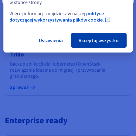
w stopce strony.
Ochrona cloud-native dla Kubernetes, idealna do
Więcej informacji znajdziesz w naszej
polityce
krytycznych środowisk z wieloma klastrami.
dotyczącej wykorzystywania plików cookie.
Sprawdź
Ustawienia
Akceptuj wszystko
Trilio
Backup aplikacji dla Kubernetes i OpenStack,
rozwiązanie idealne do migracji i przywracania
granularnego.
Sprawdź
Enterprise ready