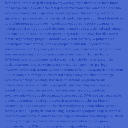
żadna kara, natomiast jeśli zużyje kwotę wyższą, przy naliczaniu kar będą brane
pod uwagę jedynie kwoty przekraczające wartość vouchera. Vouchera nie można
wymienić, zwrócić ani odsprzedać, nawet częściowo. Nie można go odstąpić,
sprzedać ani przekazać osobie trzeciej z jakiegokolwiek powodu, bezpłatnie lub za
opłatą (nie mogą go sobie również odstępować odrębne podmioty prawne
należące do tej samej grupy spółek). Voucher może być użyty do realizacji jednego
projektu Public Cloud, ale można go wykorzystać jednorazowo lub kilka razy w
ramach tego samego projektu, dodatkowo, w razie potrzeby, w połączeniu z
innym sposobem płatności, aż do wyczerpania salda lub upływu terminu
ważności vouchera. Aby skorzystać z vouchera, jego posiadacz musi dysponować
ważnym sposobem płatności zarejestrowanym na swoim koncie klienta
OVHcloud. Voucher, od momentu aktywacji na koncie klienta należącym do
posiadacza vouchera, jest ważny przez okres 1 (jednego) miesiąca i jego
równowartość zostaje automatycznie odliczona od faktur związanych z projektem
Public Cloud, dla którego voucher został aktywowany. Voucher nie podlega
wymianie w przypadku utraty, kradzieży, zniszczenia, wygaśnięcia lub
nieuczciwego użycia. Ponadto, w przypadku nieprzestrzegania niniejszych
warunków lub nieuczciwego wykorzystania vouchera (w szczególności
wykorzystania wielu voucherów przez tę samą osobę), OVHcloud zastrzega sobie
prawo do zakończenia usług opłaconych za pomocą voucherów i/lub ich
anulowania. Posiadacz vouchera będzie w każdym przypadku zobowiązany do
zapłaty OVHcloud pełnych kwot za usługi, w tym kwoty odpowiadającej wartości
vouchera/voucherów, również ewentualnego odszkodowania, którego OVHcloud
może się domagać. W granicach dozwolonych przez obowiązujące prawo
odpowiedzialność OVHcloud w związku z niniejszą ofertą promocyjną jest