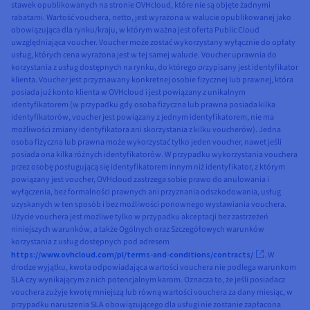
stawek opublikowanych na stronie OVHcloud, które nie są objęte żadnymi
rabatami. Wartość vouchera, netto, jest wyrażona w walucie opublikowanej jako
obowiązująca dla rynku/kraju, w którym ważna jest oferta Public Cloud
uwzględniająca voucher. Voucher może zostać wykorzystany wyłącznie do opłaty
usług, których cena wyrażona jest w tej samej walucie. Voucher uprawnia do
korzystania z usług dostępnych na rynku, do którego przypisany jest identyfikator
klienta. Voucher jest przyznawany konkretnej osobie fizycznej lub prawnej, która
posiada już konto klienta w OVHcloud i jest powiązany z unikalnym
identyfikatorem (w przypadku gdy osoba fizyczna lub prawna posiada kilka
identyfikatorów, voucher jest powiązany z jednym identyfikatorem, nie ma
możliwości zmiany identyfikatora ani skorzystania z kilku voucherów). Jedna
osoba fizyczna lub prawna może wykorzystać tylko jeden voucher, nawet jeśli
posiada ona kilka różnych identyfikatorów. W przypadku wykorzystania vouchera
przez osobę posługującą się identyfikatorem innym niż identyfikator, z którym
powiązany jest voucher, OVHcloud zastrzega sobie prawo do anulowania i
wyłączenia, bez formalności prawnych ani przyznania odszkodowania, usług
uzyskanych w ten sposób i bez możliwości ponownego wystawiania vouchera.
Użycie vouchera jest możliwe tylko w przypadku akceptacji bez zastrzeżeń
niniejszych warunków, a także Ogólnych oraz Szczegółowych warunków
korzystania z usług dostępnych pod adresem
https://www.ovhcloud.com/pl/terms-and-conditions/contracts/
. W
drodze wyjątku, kwota odpowiadająca wartości vouchera nie podlega warunkom
SLA czy wynikającym z nich potencjalnym karom. Oznacza to, że jeśli posiadacz
vouchera zużyje kwotę mniejszą lub równą wartości vouchera za dany miesiąc, w
przypadku naruszenia SLA obowiązującego dla usługi nie zostanie zapłacona