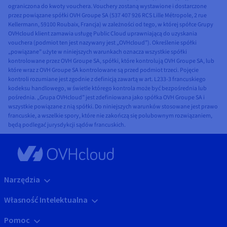
ograniczona do kwoty vouchera. Vouchery zostaną wystawione i dostarczone
przez powiązane spółki OVH Groupe SA (537 407 926 RCS Lille Métropole, 2 rue
Kellermann, 59100 Roubaix, Francja) w zależności od tego, w której spółce Grupy
OVHcloud klient zamawia usługę Public Cloud uprawniającą do uzyskania
vouchera (podmiot ten jest nazywany jest „OVHcloud”). Określenie spółki
„powiązane” użyte w niniejszych warunkach oznacza wszystkie spółki
kontrolowane przez OVH Groupe SA, spółki, które kontrolują OVH Groupe SA, lub
które wraz z OVH Groupe SA kontrolowane są przed podmiot trzeci. Pojęcie
kontroli rozumiane jest zgodnie z definicją zawartą w art. L233-3 francuskiego
kodeksu handlowego, w świetle którego kontrola może być bezpośrednia lub
pośrednia. „Grupa OVHcloud” jest zdefiniowana jako spółka OVH Groupe SA i
wszystkie powiązane z nią spółki. Do niniejszych warunków stosowane jest prawo
francuskie, a wszelkie spory, które nie zakończą się polubownym rozwiązaniem,
będą podlegać jurysdykcji sądów francuskich.
Narzędzia
Własność Intelektualna
Pomoc