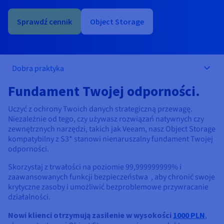
Dokumentacja
Dokumentacja
Dokumentacja
Cennik
Roadmap & Changelog
Roadmap & Changelog
Roadmap & Changelog
Monitorowanie
Dostępność według regionów
Sprawdź cennik
Object Storage
Dokumentacja
Roadmap & Changelog
Roadmap & Changelog
Dobra praktyka
Fundament Twojej odporności.
Uczyć z ochrony Twoich danych strategiczną przewagę.
Niezależnie od tego, czy używasz rozwiązań natywnych czy
zewnętrznych narzędzi, takich jak Veeam, nasz Object Storage
kompatybilny z S3* stanowi nienaruszalny fundament Twojej
odporności.
Skorzystaj z trwałości na poziomie 99,999999999% i
zaawansowanych funkcji bezpieczeństwa , aby chronić swoje
krytyczne zasoby i umożliwić bezproblemowe przywracanie
działalności.
Nowi klienci otrzymują zasilenie w wysokości
1000 PLN
,