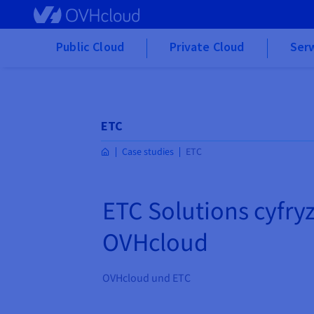
Skip to main content
Public Cloud
Private Cloud
Ser
ETC
Case studies
ETC
ETC Solutions cyfry
OVHcloud
OVHcloud und ETC