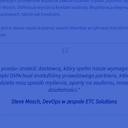
czywistych problemów wsparcie zawsze działało szybko, a pomoc by
i Mosch. OVHcloud wyróżnia kontakt osobisty. Współpraca obejmuje
anżowych, takich jak Innotrans.
 jest w stanie nadal wspierać swoich klientów w cyfrowej transfor
zań.
o prostu« znaleźć dostawcę, który spełni nasze wymaga
zięki OVHcloud znaleźliśmy prawdziwego partnera, któr
odziela nasz sposób myślenia, oparty na zaufaniu, inn
działalności."
Steve Mosch, DevOps w zespole ETC Solutions