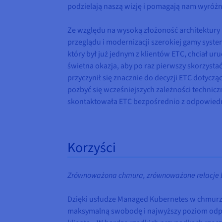
podzielają naszą wizję i pomagają nam wyróżni
Ze względu na wysoką złożoność architektury 
przeglądu i modernizacji szerokiej gamy syst
który był już jednym z klientów ETC, chciał u
świetna okazja, aby po raz pierwszy skorzyst
przyczynił się znacznie do decyzji ETC dotycz
pozbyć się wcześniejszych zależności technic
skontaktowała ETC bezpośrednio z odpowiedni
Korzyści
Zrównoważona chmura, zrównoważone relacje 
Dzięki usłudze Managed Kubernetes w chmurz
maksymalną swobodę i najwyższy poziom odpor