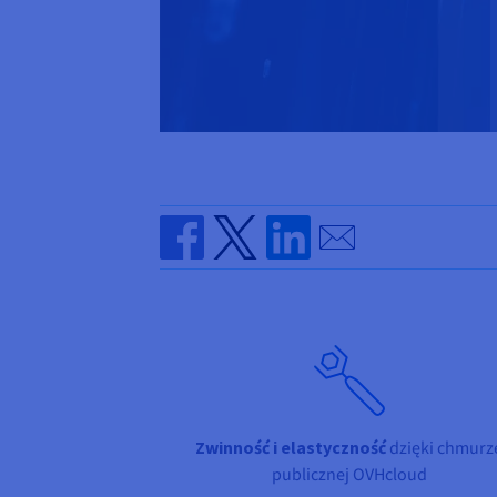
Send by email
Share on Facebook
Share on Twitter
Share on Linkedin
Zwinność i elastyczność
dzięki chmurz
publicznej OVHcloud