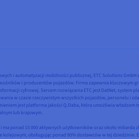
rowych i automatyzacji mobilności publicznej, ETC Solutions GmbH d
ewoźników i producentów pojazdów. Firma zapewnia kluczowym gr
formacji cyfrowej. Sercem rozwiązania ETC jest DatNet, system pla
ania w czasie rzeczywistym wszystkich pojazdów, personelu i zdar
nieniem jest platforma jakości Q.Daba, która umożliwia władzom 
nalnym lub krajowym.
a i ma ponad 15 000 aktywnych użytkowników oraz około miliarda 
ze kolejowym, obsługując ponad 90% dostawców w tej dziedzinie. E