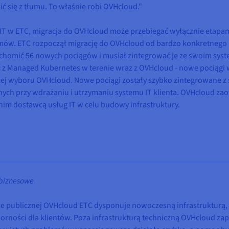
ć się z tłumu. To właśnie robi OVHcloud."
IT w ETC, migracja do OVHcloud może przebiegać wyłącznie etapami
emów. ETC rozpoczął migrację do OVHcloud od bardzo konkretnego p
ruchomić 56 nowych pociągów i musiał zintegrować je ze swoim syst
ać z Managed Kubernetes w terenie wraz z OVHcloud - nowe pociąg
ącej wyboru OVHcloud. Nowe pociągi zostały szybko zintegrowane z
znych przy wdrażaniu i utrzymaniu systemu IT klienta. OVHcloud z
m dostawcą usług IT w celu budowy infrastruktury.
biznesowe
e publicznej OVHcloud ETC dysponuje nowoczesną infrastrukturą,
ności dla klientów. Poza infrastrukturą techniczną OVHcloud zap