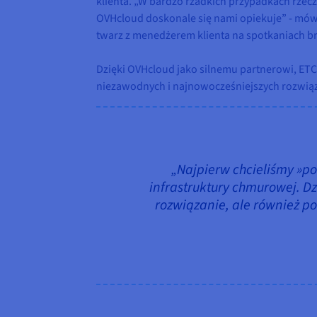
klienta. „W bardzo rzadkich przypadkach rze
OVHcloud doskonale się nami opiekuje” - mów
twarz z menedżerem klienta na spotkaniach br
Dzięki OVHcloud jako silnemu partnerowi, ETC
niezawodnych i najnowocześniejszych rozwią
„Najpierw chcieliśmy »p
infrastruktury chmurowej. D
rozwiązanie, ale również p