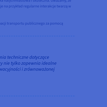
ła natychmiastowa i skuteczna. Uważamy, że
 na przykład regularne interakcje twarzą w
macji transportu publicznego za pomocą
nia techniczne dotyczące
y nie tylko zapewnia idealne
owacyjności i zrównoważonej