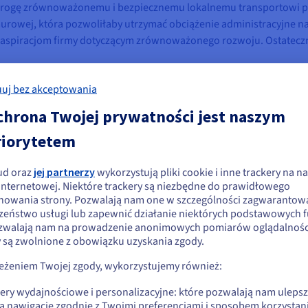
 drogę zrównoważonemu i bezpiecznemu lokalnemu transportowi pa
rowej, która pozwoliłaby utrzymać obciążenie administracyjne na
 aspiracjom firmy dotyczącym zrównoważonego rozwoju. Ostatecz
uj bez akceptowania
chrona Twojej prywatności jest naszym
riorytetem
ruktury w zaufanej i zrównoważonej chmurze
ud oraz
jej partnerzy
wykorzystują pliki cookie i inne trackery na na
ydaje się, że znajdujesz się w Stany
 internetowej. Niektóre trackery są niezbędne do prawidłowego
 Solutions uruchomiła platformę w chmurze. Do orkiestracji kon
nowania strony. Pozwalają nam one w szczególności zagwarantow
jednoczone
uracja nie nadążała jednak za tempem zmian w firmie. Utrzymyw
zeństwo usługi lub zapewnić działanie niektórych podstawowych f
zapytania sprzętowe oraz związane z tym koszty ograniczyły zdolno
zwalają nam na prowadzenie anonimowych pomiarów oglądalności
li chcesz złożyć zamówienie w Stany Zjednoczone, wyszukaj odpowiednią
y są zwolnione z obowiązku uzyskania zgody.
potrzeby klientów. ETC zaplanowała zatem przejście do zarządzan
onę i załóż konto.
ów było zmniejszenie kosztów administracyjnych zespołów IT, co po
zeżeniem Twojej zgody, wykorzystujemy również:
. Ponadto firma ETC poszukiwała sposobów utworzenia klastra baz
Go to Stany Zjednoczone website
stępności. Problem w tym, że jej ówczesny dostawca po prostu nie
kery wydajnościowe i personalizacyjne: które pozwalają nam uleps
us.ovhcloud.com/
Angielski
USD - $
ą nawigację zgodnie z Twoimi preferencjami i sposobem korzystani