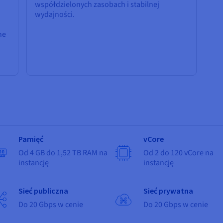
współdzielonych zasobach i stabilnej
wydajności.
ne
Pamięć
vCore
Od 4 GB do 1,52 TB RAM na
Od 2 do 120 vCore na
instancję
instancję
Sieć publiczna
Sieć prywatna
Do 20 Gbps w cenie
Do 20 Gbps w cenie