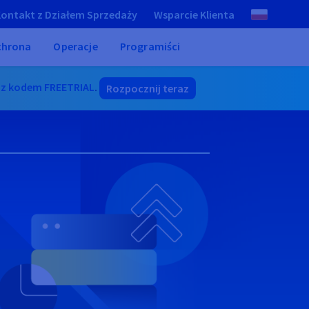
ontakt z Działem Sprzedaży
Wsparcie Klienta
chrona
Operacje
Programiści
z kodem FREETRIAL
.
Rozpocznij teraz