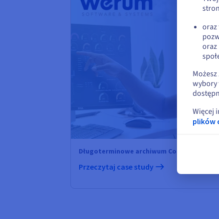
stron
oraz
pozw
oraz
społ
Możesz 
wybory 
dostępn
Więcej 
plików 
Długoterminowe archiwum Copernicus w c
Przeczytaj case study