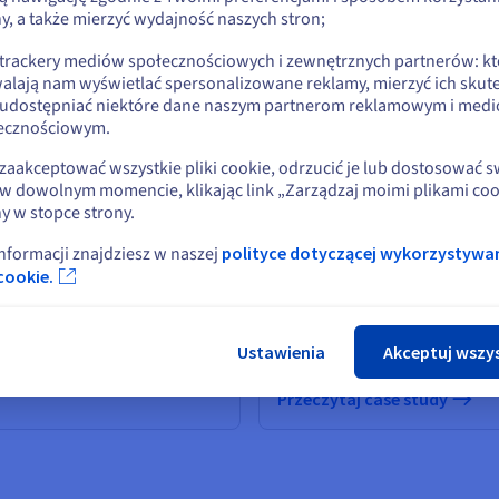
y, a także mierzyć wydajność naszych stron;
lub
 trackery mediów społecznościowych i zewnętrznych partnerów: kt
alają nam wyświetlać spersonalizowane reklamy, mierzyć ich skut
Pozostań na bieżącej stronie
 udostępniać niektóre dane naszym partnerom reklamowym i med
ecznościowym.
Wybierz inną stronę
zaakceptować wszystkie pliki cookie, odrzucić je lub dostosować 
w dowolnym momencie, klikając link „Zarządzaj moimi plikami coo
y w stopce strony.
informacji znajdziesz w naszej
polityce dotyczącej wykorzystywa
Zamk
cookie.
Elastyczna infrastruktura chmuro
hmurze
Ustawienia
Akceptuj wszy
zgodnej z wymogami ochrony da
Przeczytaj case study