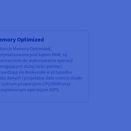
emory Optimized
stancje Memory Optimized,
ptymalizowane pod kątem RAM, są
zeznaczone do wykonywania operacji
magających dużej ilości pamięci.
rawdzają się doskonale w przypadku
liz danych i projektów data science dzięki
rzystnym proporcjom CPU/RAM oraz
zyspieszonym operacjom IOPS.