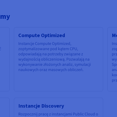
amy
Compute Optimized
M
Instancje Compute Optimized,
In
ć
zoptymalizowane pod kątem CPU,
zo
odpowiadają na potrzeby związane z
pr
wydajnością obliczeniową. Pozwalają na
wy
wykonywanie złożonych analiz, symulacji
Sp
naukowych oraz masowych obliczeń.
ana
ko
pr
Instancje Discovery
Rozpocznij pracę z instancjami Public Cloud o