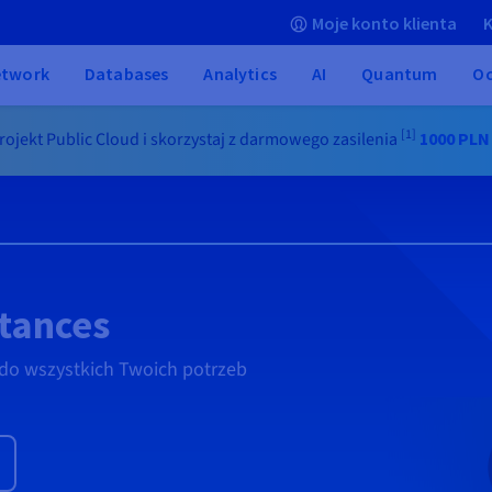
Moje konto klienta
K
etwork
Databases
Analytics
AI
Quantum
O
[1]
ojekt Public Cloud i skorzystaj z darmowego zasilenia
1000 PLN
stances
 do wszystkich Twoich potrzeb