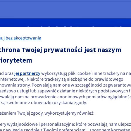
szczędzaj dzięki Savings Pla
uj bez akceptowania
 instancji Public Cloud, zawierając umowę terminową na 
chrona Twojej prywatności jest naszym
riorytetem
Oszczędności do 55% - instancje B3, C3, R3.
ud oraz
jej partnerzy
wykorzystują pliki cookie i inne trackery na na
ydaje się, że znajdujesz się w Stany
Poznaj Savings Plans
 internetowej. Niektóre trackery są niezbędne do prawidłowego
nowania strony. Pozwalają nam one w szczególności zagwarantow
jednoczone
zeństwo usługi lub zapewnić działanie niektórych podstawowych f
zwalają nam na prowadzenie anonimowych pomiarów oglądalności
li chcesz złożyć zamówienie w Stany Zjednoczone, wyszukaj odpowiednią
y są zwolnione z obowiązku uzyskania zgody.
onę i załóż konto.
ic Cloud: opinie klientów
zeżeniem Twojej zgody, wykorzystujemy również:
Go to Stany Zjednoczone website
kery wydajnościowe i personalizacyjne: które pozwalają nam uleps
us.ovhcloud.com/
public-cloud
Angielski
USD - $
ą nawigację zgodnie z Twoimi preferencjami i sposobem korzystani