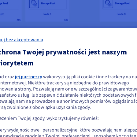
uj bez akceptowania
chrona Twojej prywatności jest naszym
eniczne klastry składające się z co najmniej trzech serwerów de
riorytetem
nie z klastrem Nutanix. Możesz dostosować zasoby obliczeniowe, 
zne.
ud oraz
jej partnerzy
wykorzystują pliki cookie i inne trackery na na
ydaje się, że znajdujesz się w Stany
 internetowej. Niektóre trackery są niezbędne do prawidłowego
nowania strony. Pozwalają nam one w szczególności zagwarantow
jednoczone
zeństwo usługi lub zapewnić działanie niektórych podstawowych f
zwalają nam na prowadzenie anonimowych pomiarów oglądalności
li chcesz złożyć zamówienie w Stany Zjednoczone, wyszukaj odpowiednią
o środowiska Nutanix
y są zwolnione z obowiązku uzyskania zgody.
onę i załóż konto.
zeżeniem Twojej zgody, wykorzystujemy również:
YOL wymaga wykupienia odpowiedniego poziomu wsparcia: Business 
Go to Stany Zjednoczone website
 technicznej 24/7 i gwarantują uzyskanie pierwszej odpowiedzi n
kery wydajnościowe i personalizacyjne: które pozwalają nam uleps
us.ovhcloud.com/
hosted-private-cloud
Angielski
USD - $
ienie dodatkowych usług (niektórych po wcześniejszej wycenie). P
ą nawigację zgodnie z Twoimi preferencjami i sposobem korzystani