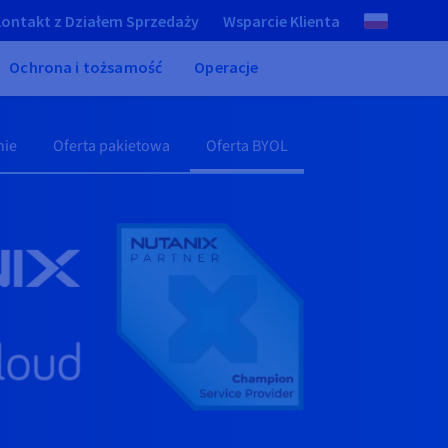
ontakt z Działem Sprzedaży
Wsparcie Klienta
Ochrona i tożsamość
Operacje
ie
Oferta pakietowa
Oferta BYOL