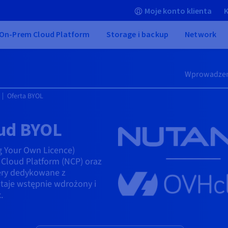
Moje konto klienta
K
On-Prem Cloud Platform
Storage i backup
Network
Wprowadzen
Oferta BYOL
ud BYOL
g Your Own Licence)
 Cloud Platform (NCP) oraz
wery dedykowane z
staje wstępnie wdrożony i
.