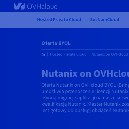
Skip to main content
Home
Hosted Private Cloud
SecNumCloud
Oferta BYOL
Hosted Private Cloud
Nutanix on OVHcloud
Nutanix on OVHclo
Oferta Nutanix on OVHcloud BYOL (Brin
umożliwia przenoszenie licencji Nutanix
płynną migrację aplikacji na nasze ser
kwalifikacją Nutanix. Klaster Nutanix zo
jest gotowy do obsługi obciążeń Nutanix