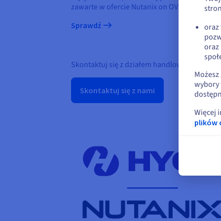
zawarte w ofercie Nutanix on OVHcloud i nale
stron
Sprawdź
oraz
pozw
oraz
społ
Skontaktuj się z działem handlowym, aby za
Możesz 
wybory 
Skontaktuj się z nami
dostępn
Więcej 
plików 