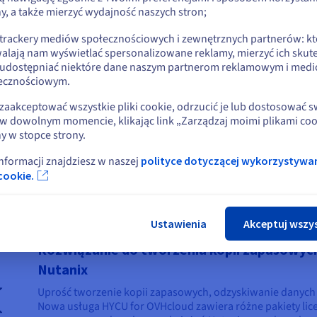
ży je zamówić oddzielnie.
y, a także mierzyć wydajność naszych stron;
lub
 trackery mediów społecznościowych i zewnętrznych partnerów: kt
alają nam wyświetlać spersonalizowane reklamy, mierzyć ich skut
Pozostań na bieżącej stronie
 udostępniać niektóre dane naszym partnerom reklamowym i med
ecznościowym.
mówić poziom wsparcia Business lub Enterprise
Wybierz inną stronę
zaakceptować wszystkie pliki cookie, odrzucić je lub dostosować 
w dowolnym momencie, klikając link „Zarządzaj moimi plikami coo
y w stopce strony.
informacji znajdziesz w naszej
polityce dotyczącej wykorzystywa
Zamk
cookie.
Ustawienia
Akceptuj wszy
Rozwiązanie do tworzenia kopii zapasowyc
Nutanix
Uprość tworzenie kopii zapasowych, odzyskiwanie danych po
Nowa usługa HYCU for OVHcloud zawiera różne pakiety lice