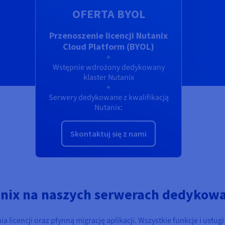
OFERTA BYOL
Przenoszenie licencji Nutanix
Cloud Platform (BYOL)
+
Wstępnie wdrożony dedykowany
klaster Nutanix
+
Serwery dedykowane z kwalifikacją
Nutanix:
Skontaktuj się z nami
anix na naszych serwerach dedykow
licencji oraz płynną migrację aplikacji. Wszystkie funkcje i usługi