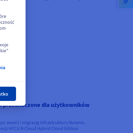
óre
eczność
iom
swoje
kie”
nia
nij
stko
h przeznaczone dla użytkowników
 awarii i migrację infrastruktury Nutanix.
ncji HYCU R-Cloud Hybrid Cloud Edition