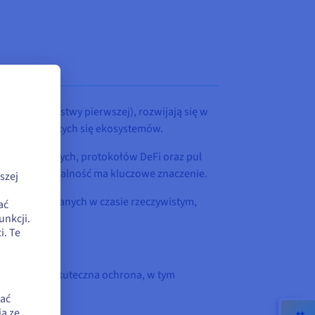
ka sieć warstwy pierwszej), rozwijają się w
cjał rozwijających się ekosystemów.
kryptowalutowych, protokołów DeFi oraz pul
 taka funkcjonalność ma kluczowe znaczenie.
szej
ić analizę danych w czasie rzeczywistym,
ać
unkcji.
a.
. Te
ługami oraz skuteczna ochrona, w tym
zać
a ze