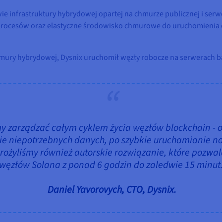
 infrastruktury hybrydowej opartej na chmurze publicznej i serw
ocesów oraz elastyczne środowisko chmurowe do uruchomienia co
ury hybrydowej, Dysnix uruchomił węzły robocze na serwerach bar
y zarządzać całym cyklem życia węzłów blockchain - 
e niepotrzebnych danych, po szybkie uruchamianie no
ożyliśmy również autorskie rozwiązanie, które pozwal
węzłów Solana z ponad 6 godzin do zaledwie 15 minut
Daniel Yavorovych, CTO, Dysnix.