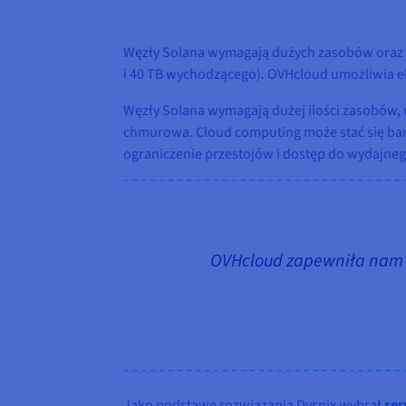
Węzły Solana wymagają dużych zasobów oraz s
i 40 TB wychodzącego). OVHcloud umożliwia el
Węzły Solana wymagają dużej ilości zasobów, 
chmurowa. Cloud computing może stać się bar
ograniczenie przestojów i dostęp do wydajne
OVHcloud zapewniła nam d
Jako podstawę rozwiązania Dysnix wybrał
ser