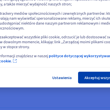
latforma na bieżąco przetwarza każdy blok i pozwala na wykorzyst
y, a także mierzyć wydajność naszych stron;
lub
anu węzłów, synchronizacji i metryk wydajności;
 trackery mediów społecznościowych i zewnętrznych partnerów: kt
żliwiają użytkownikom Mizar optymalizację strategii i skuteczne 
alają nam wyświetlać spersonalizowane reklamy, mierzyć ich skut
Pozostań na bieżącej stronie
 udostępniać niektóre dane naszym partnerom reklamowym i med
rowadzeniu konsultacji, Mizar zdecydował się na współpracę z fir
ecznościowym.
go rozwiązania, koncentrując się na zapewnieniu nieprzerwanego 
Wybierz inną stronę
zaakceptować wszystkie pliki cookie, odrzucić je lub dostosować 
iej wymiany sprzętu, ponieważ pozyskanie nowego serwera spełn
w dowolnym momencie, klikając link „Zarządzaj moimi plikami coo
y w stopce strony.
ojem w przypadku nagłej awarii.
informacji znajdziesz w naszej
polityce dotyczącej wykorzystywa
najlepsze rozwiązanie - wysoką wydajność w rozsądnej cenie. Uwzg
Zamk
cookie.
wyzwaniem,” wyjaśnia Daniel Yavorovych, CTO w Dysnix. Wiedzieli
 dużą liczbą rdzeni. Węzły RPC wymagają również ogromnej ilości
 Ponieważ wcześniej współpracowaliśmy już z firmą OVHcloud, zwróci
Ustawienia
Akceptuj wszy