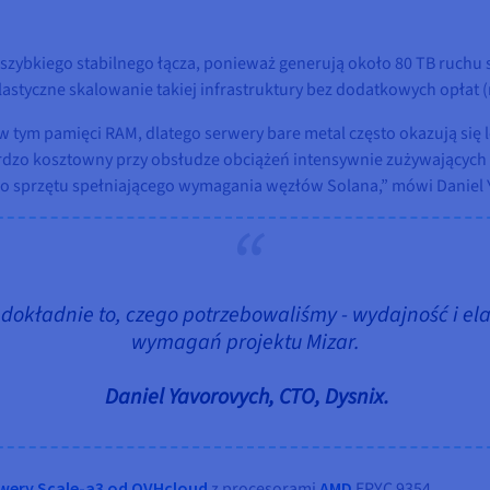
zybkiego stabilnego łącza, ponieważ generują około 80 TB ruchu 
astyczne skalowanie takiej infrastruktury bez dodatkowych opłat 
w tym pamięci RAM, dlatego serwery bare metal często okazują się 
dzo kosztowny przy obsłudze obciążeń intensywnie zużywających z
go sprzętu spełniającego wymagania węzłów Solana,” mówi Daniel 
okładnie to, czego potrzebowaliśmy - wydajność i e
wymagań projektu Mizar.
Daniel Yavorovych, CTO, Dysnix.
wery Scale-a3 od OVHcloud
z procesorami
AMD
EPYC 9354.