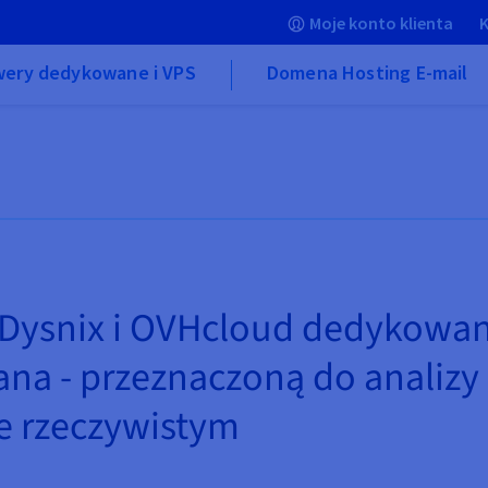
Moje konto klienta
K
wery dedykowane i VPS
Domena Hosting E-mail
 Dysnix i OVHcloud dedykowan
ana - przeznaczoną do analizy
e rzeczywistym