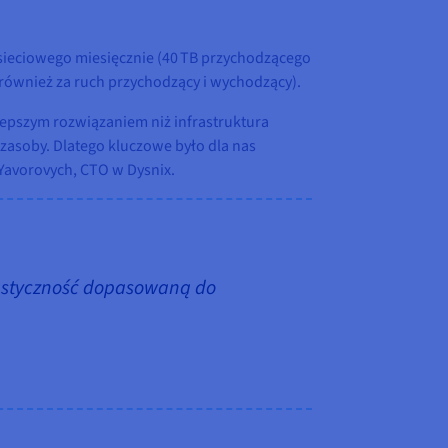
sieciowego miesięcznie (40 TB przychodzącego
(również za ruch przychodzący i wychodzący).
lepszym rozwiązaniem niż infrastruktura
asoby. Dlatego kluczowe było dla nas
Yavorovych, CTO w Dysnix.
lastyczność dopasowaną do