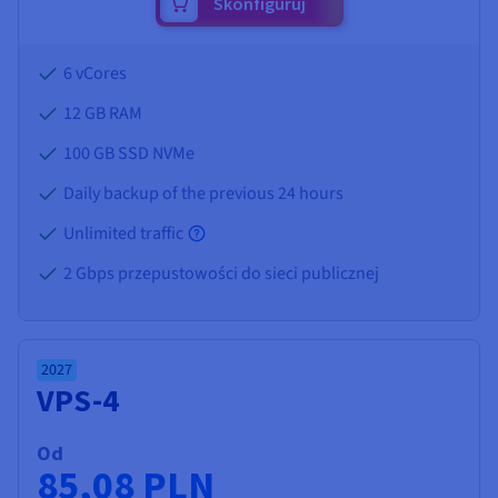
Skonfiguruj
6 vCores
12 GB
RAM
100 GB SSD NVMe
Daily backup of the previous 24 hours
Unlimited traffic
2 Gbps przepustowości do sieci publicznej
2027
VPS-4
Od
85,08 PLN