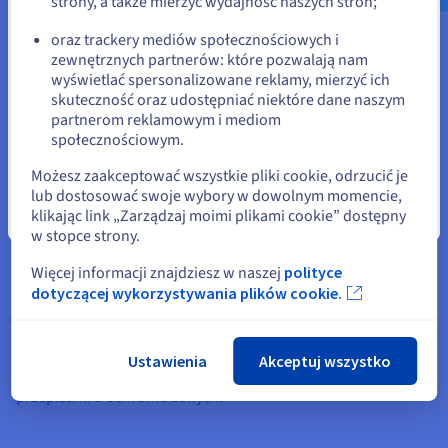
strony, a także mierzyć wydajność naszych stron;
lub
zainstalujesz wybrane wersje n8n, dodasz niestandardowe
węzły tworzone przez społeczności użytkowników,
oraz trackery mediów społecznościowych i
zmodyfikujesz konfigurację serwera i dostosujesz
zewnętrznych partnerów: które pozwalają nam
Pozostań na bieżącej stronie
środowisko do swoich potrzeb w zakresie automatyzacji i
wyświetlać spersonalizowane reklamy, mierzyć ich
integracji.
skuteczność oraz udostępniać niektóre dane naszym
partnerom reklamowym i mediom
Dedykowana wydajność
Wybierz inną stronę
społecznościowym.
Instancja n8n działa w oparciu o zasoby zarezerwowanych
Możesz zaakceptować wszystkie pliki cookie, odrzucić je
wyłącznie do Twojego użytku (CPU, RAM). Izolacja środowiska
lub dostosować swoje wybory w dowolnym momencie,
gwarantuje stałą wydajność oraz niezawodność kluczowych
klikając link „Zarządzaj moimi plikami cookie” dostępny
Zamknij
procesów automatyzacji, nawet przy dużym obciążeniu.
w stopce strony.
Większy poziom bezpieczeństwa
Więcej informacji znajdziesz w naszej
polityce
dotyczącej wykorzystywania plików cookie.
Zyskaj kontrolę nad instalacją n8n. Wdrażaj własne
mechanizmy bezpieczeństwa, aktualizuj system i konfiguruj
reguły sieci, aby maksymalnie chronić swoje zasoby.
Środowisko OVHcloud daje Ci pełną swobodę zarządzania
Ustawienia
Akceptuj wszystko
przepływem danych, co ułatwia zachowanie zgodności z
przepisami o ochronie danych.