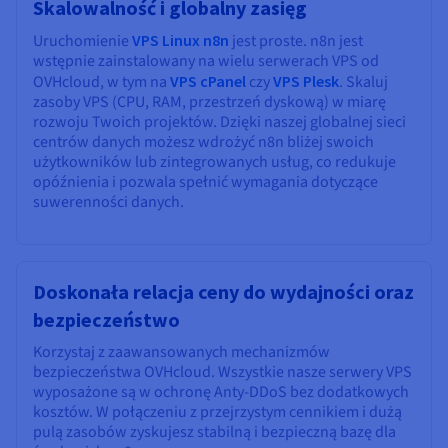
Skalowalność i globalny zasięg
Uruchomienie
VPS Linux n8n
jest proste. n8n jest
wstępnie zainstalowany na wielu serwerach VPS od
OVHcloud, w tym na
VPS cPanel
czy
VPS Plesk
. Skaluj
zasoby VPS (CPU, RAM, przestrzeń dyskową) w miarę
rozwoju Twoich projektów. Dzięki naszej globalnej sieci
centrów danych możesz wdrożyć n8n bliżej swoich
użytkowników lub zintegrowanych usług, co redukuje
opóźnienia i pozwala spełnić wymagania dotyczące
suwerenności danych.
Doskonała relacja ceny do wydajności oraz
bezpieczeństwo
Korzystaj z zaawansowanych mechanizmów
bezpieczeństwa OVHcloud. Wszystkie nasze serwery VPS
wyposażone są w ochronę Anty-DDoS bez dodatkowych
kosztów. W połączeniu z przejrzystym cennikiem i dużą
pulą zasobów zyskujesz stabilną i bezpieczną bazę dla