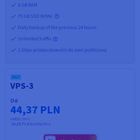
8 GB
RAM
75 GB SSD NVMe
Daily backup of the previous 24 hours
Unlimited traffic
1 Gbps przepustowości do sieci publicznej
2027
VPS-3
Od
44,37 PLN
netto /m-c
54,58 PLN
brutto/m-c