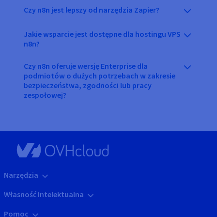
Czy n8n jest lepszy od narzędzia Zapier?
Jakie wsparcie jest dostępne dla hostingu VPS
n8n?
Czy n8n oferuje wersję Enterprise dla
podmiotów o dużych potrzebach w zakresie
bezpieczeństwa, zgodności lub pracy
zespołowej?
Narzędzia
Własność Intelektualna
Pomoc