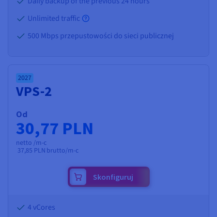
Daily backup of the previous 24 hours
Unlimited traffic
500 Mbps przepustowości do sieci publicznej
2027
VPS-2
Od
30,77 PLN
netto /m-c
37,85 PLN
brutto/m-c
Skonfiguruj
4 vCores