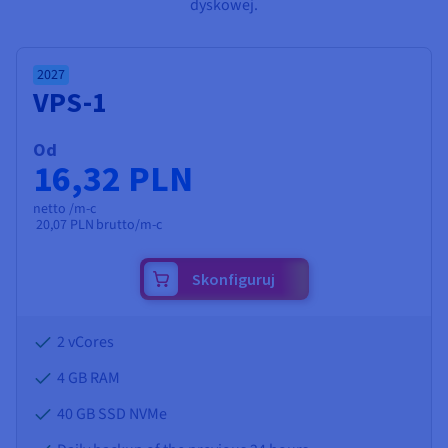
Dokumentacja
Dokumentacja
Dokumentacja
dyskowej.
Cennik
Roadmap & Changelog
Roadmap & Changelog
Roadmap & Changelog
Monitorowanie
Dostępność według regionów
Dokumentacja
2027
Roadmap & Changelog
VPS-1
Roadmap & Changelog
Od
16,32 PLN
netto /m-c
20,07 PLN
brutto/m-c
Skonfiguruj
2 vCores
4 GB
RAM
40 GB SSD NVMe