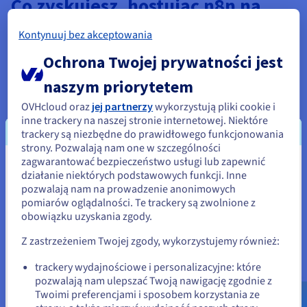
Co zyskujesz, hostując n8n na
serwerze VPS
Kontynuuj bez akceptowania
Ochrona Twojej prywatności jest
naszym priorytetem
OVHcloud oraz
jej partnerzy
wykorzystują pliki cookie i
inne trackery na naszej stronie internetowej. Niektóre
trackery są niezbędne do prawidłowego funkcjonowania
strony. Pozwalają nam one w szczególności
zagwarantować bezpieczeństwo usługi lub zapewnić
Wydaje się, że znajdujesz się w
działanie niektórych podstawowych funkcji. Inne
pozwalają nam na prowadzenie anonimowych
Stany Zjednoczone
pomiarów oglądalności. Te trackery są zwolnione z
obowiązku uzyskania zgody.
Jeśli chcesz złożyć zamówienie w Stany Zjednoczone, wyszukaj
odpowiednią stronę i załóż konto.
Z zastrzeżeniem Twojej zgody, wykorzystujemy również:
Go to Stany Zjednoczone website
trackery wydajnościowe i personalizacyjne: które
Zaawansowana personalizacja
pozwalają nam ulepszać Twoją nawigację zgodnie z
us.ovhcloud.com/
vps
Angielski
USD - $
Twoimi preferencjami i sposobem korzystania ze
Zyskaj pełny dostęp root do środowiska n8n. Dzięki temu