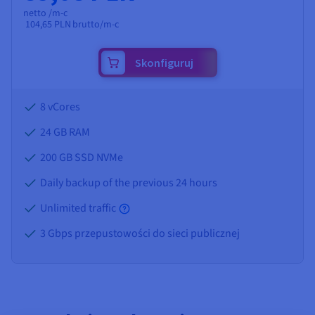
netto /m-c
104,65 PLN
brutto/m-c
Skonfiguruj
8 vCores
24 GB
RAM
200 GB SSD NVMe
Daily backup of the previous 24 hours
Unlimited traffic
3 Gbps przepustowości do sieci publicznej