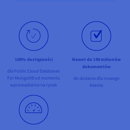
Dokumentacja
Dokumentacja
Dokumentacja
Share on Facebook
Share on Twitter
Share on Linkedin
Cennik
Roadmap & Changelog
Roadmap & Changelog
Roadmap & Changelog
Monitorowanie
Dostępność według regionów
Dokumentacja
Roadmap & Changelog
Roadmap & Changelog
100% dostępności
Nawet do 190 milionów
dokumentów
dla Public Cloud Databases
For MongoDB od momentu
do dodania dla nowego
wprowadzenia na rynek
klienta