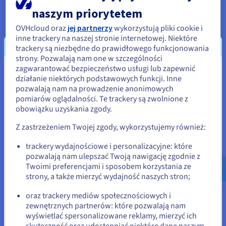
dla każdego klienta, ponieważ,
naszym priorytetem
korzystając z usługi zarządzanej,
możemy dysponować nową bazą
OVHcloud oraz
jej partnerzy
wykorzystują pliki cookie i
inne trackery na naszej stronie internetowej. Niektóre
MongoDB w ciągu zaledwie kilku
trackery są niezbędne do prawidłowego funkcjonowania
minut.
"
strony. Pozwalają nam one w szczególności
zagwarantować bezpieczeństwo usługi lub zapewnić
Wydaje się, że znajdujesz się w
działanie niektórych podstawowych funkcji. Inne
pozwalają nam na prowadzenie anonimowych
Stany Zjednoczone
pomiarów oglądalności. Te trackery są zwolnione z
obowiązku uzyskania zgody.
Jeśli chcesz złożyć zamówienie w Stany Zjednoczone, wyszukaj
Korzyści
odpowiednią stronę i załóż konto.
Z zastrzeżeniem Twojej zgody, wykorzystujemy również:
Go to Stany Zjednoczone website
trackery wydajnościowe i personalizacyjne: które
Dostępność rozwiązania Public Cloud Databases
pozwalają nam ulepszać Twoją nawigację zgodnie z
us.ovhcloud.com/
Angielski
USD - $
For MongoDB w fazie
Beta test
, a następnie w fazie
Twoimi preferencjami i sposobem korzystania ze
ogólnej dostępności będzie skłaniać kierownika
strony, a także mierzyć wydajność naszych stron;
lub
technicznego do wybierania drogi usług
oraz trackery mediów społecznościowych i
zarządzanych. Początkowo firma Lota.cloud
zewnętrznych partnerów: które pozwalają nam
Pozostań na bieżącej stronie
korzystała z pojedynczego, wysokowydajnego
wyświetlać spersonalizowane reklamy, mierzyć ich
serwera OVHcloud do hostowania bazy danych
skuteczność oraz udostępniać niektóre dane naszym