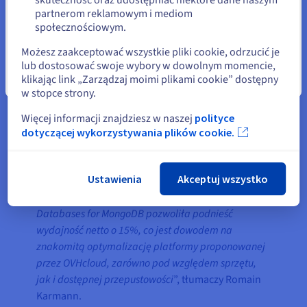
MongoDB, do którego były przypisane dyski o
partnerom reklamowym i mediom
Wybierz inną stronę
społecznościowym.
dużej pojemności. Przechodząc na ofertę Platform
as a Service, startup zyskuje dostęp do instancji
Możesz zaakceptować wszystkie pliki cookie, odrzucić je
MongoDB skonfigurowanej na trzech węzłach.
lub dostosować swoje wybory w dowolnym momencie,
klikając link „Zarządzaj moimi plikami cookie” dostępny
Zamknij
Taka konfiguracja zapewnia doskonałe
w stopce strony.
możliwości odczytu i zapisu oraz pozwala
Więcej informacji znajdziesz w naszej
polityce
przewidywać nagłe wzrosty aktywności, jak
dotyczącej wykorzystywania plików cookie.
również obsługiwać usługę przy zwiększonym
obciążeniu i przy jednoczesnej rosnącej liczbie
klientów.
Ustawienia
Akceptuj wszystko
„
Migracja platformy MongoDB do Public Cloud
Databases for MongoDB pozwoliła podnieść
wydajność netto o 15%, co jest dowodem na
znakomitą optymalizację platformy proponowanej
przez OVHcloud, zarówno pod względem sprzętu,
jak i dostępnej przepustowości
”, tłumaczy Romain
Karmann.