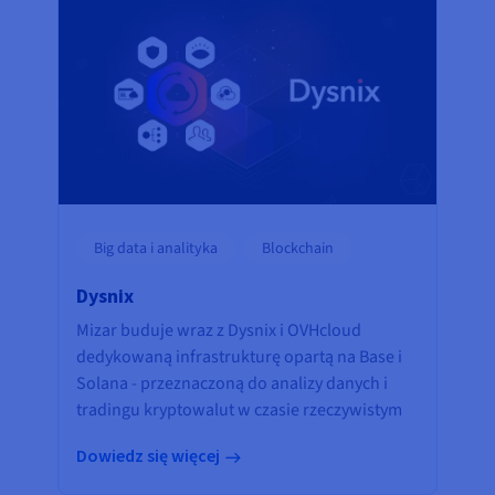
Big data i analityka
Blockchain
Dysnix
Mizar buduje wraz z Dysnix i OVHcloud
dedykowaną infrastrukturę opartą na Base i
Solana - przeznaczoną do analizy danych i
tradingu kryptowalut w czasie rzeczywistym
Dowiedz się więcej