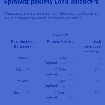
Sprawdź pakiety Load Balancera
Poniższa tabela zawiera parametry, które pomogą Ci wybrać
pakiet najlepiej odpowiadający Twoim potrzebom.
Wszystkie
H
Rozmiar Load
Przepustowość
Liczba
Balancera
jednoczesn
aktywnych s
Pakiet S
200 Mbs
10k
(upload/download)
Pakiet M
500 Mbs
20k
(upload/download)
Pakiet L
2 Gbps
20k
(upload/download)
Rozmiar XL
4 Gbps
20k
(upload/download)