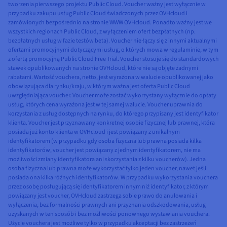
tworzenia pierwszego projektu Public Cloud. Voucher ważny jest wyłącznie w
przypadku zakupu usług Public Cloud świadczonych przez OVHcloud i
zamówionych bezpośrednio na stronie WWW OVHcloud. Ponadto ważny jest we
wszystkich regionach Public Cloud, z wyłączeniem ofert bezpłatnych (np.
bezpłatnych usług w fazie testów beta). Voucher nie łączy się z innymi aktualnymi
ofertami promocyjnymi dotyczącymi usług, o których mowa w regulaminie, w tym
z ofertą promocyjną Public Cloud Free Trial. Voucher stosuje się do standardowych
stawek opublikowanych na stronie OVHcloud, które nie są objęte żadnymi
rabatami. Wartość vouchera, netto, jest wyrażona w walucie opublikowanej jako
obowiązująca dla rynku/kraju, w którym ważna jest oferta Public Cloud
uwzględniająca voucher. Voucher może zostać wykorzystany wyłącznie do opłaty
usług, których cena wyrażona jest w tej samej walucie. Voucher uprawnia do
korzystania z usług dostępnych na rynku, do którego przypisany jest identyfikator
klienta. Voucher jest przyznawany konkretnej osobie fizycznej lub prawnej, która
posiada już konto klienta w OVHcloud i jest powiązany z unikalnym
identyfikatorem (w przypadku gdy osoba fizyczna lub prawna posiada kilka
identyfikatorów, voucher jest powiązany z jednym identyfikatorem, nie ma
możliwości zmiany identyfikatora ani skorzystania z kilku voucherów). Jedna
osoba fizyczna lub prawna może wykorzystać tylko jeden voucher, nawet jeśli
posiada ona kilka różnych identyfikatorów. W przypadku wykorzystania vouchera
przez osobę posługującą się identyfikatorem innym niż identyfikator, z którym
powiązany jest voucher, OVHcloud zastrzega sobie prawo do anulowania i
wyłączenia, bez formalności prawnych ani przyznania odszkodowania, usług
uzyskanych w ten sposób i bez możliwości ponownego wystawiania vouchera.
Użycie vouchera jest możliwe tylko w przypadku akceptacji bez zastrzeżeń