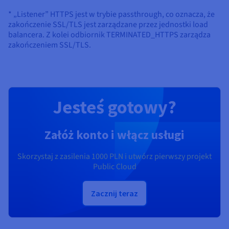
* „Listener” HTTPS jest w trybie passthrough, co oznacza, że
zakończenie SSL/TLS jest zarządzane przez jednostki load
balancera. Z kolei odbiornik TERMINATED_HTTPS zarządza
zakończeniem SSL/TLS.
Jesteś gotowy?
Załóż konto i włącz usługi
Skorzystaj z zasilenia
1000 PLN
i utwórz pierwszy projekt
Public Cloud
Zacznij teraz