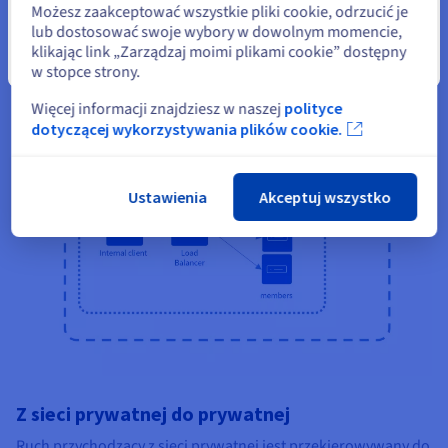
Możesz zaakceptować wszystkie pliki cookie, odrzucić je
sposób Load Balancer używa adresu Floating IP, aby dotrzeć
lub dostosować swoje wybory w dowolnym momencie,
do tych instancji.
klikając link „Zarządzaj moimi plikami cookie” dostępny
Zamknij
w stopce strony.
Więcej informacji znajdziesz w naszej
polityce
dotyczącej wykorzystywania plików cookie.
Ustawienia
Akceptuj wszystko
Z sieci prywatnej do prywatnej
Ruch przychodzący z sieci prywatnej jest przekierowywany do