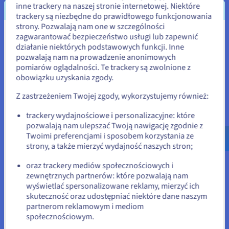
inne trackery na naszej stronie internetowej. Niektóre
trackery są niezbędne do prawidłowego funkcjonowania
strony. Pozwalają nam one w szczególności
zagwarantować bezpieczeństwo usługi lub zapewnić
Wydaje się, że znajdujesz się w
działanie niektórych podstawowych funkcji. Inne
Stany Zjednoczone
pozwalają nam na prowadzenie anonimowych
pomiarów oglądalności. Te trackery są zwolnione z
Jeśli chcesz złożyć zamówienie w Stany Zjednoczone, wyszukaj
obowiązku uzyskania zgody.
odpowiednią stronę i załóż konto.
Z zastrzeżeniem Twojej zgody, wykorzystujemy również:
Go to Stany Zjednoczone website
trackery wydajnościowe i personalizacyjne: które
us.ovhcloud.com/
public-
pozwalają nam ulepszać Twoją nawigację zgodnie z
cloud
Angielski
USD - $
Twoimi preferencjami i sposobem korzystania ze
strony, a także mierzyć wydajność naszych stron;
lub
oraz trackery mediów społecznościowych i
zewnętrznych partnerów: które pozwalają nam
Pozostań na bieżącej stronie
wyświetlać spersonalizowane reklamy, mierzyć ich
Z sieci publicznej do publicznej
skuteczność oraz udostępniać niektóre dane naszym
Ruch przychodzący z Internetu dociera do Floating IP
partnerom reklamowym i mediom
powiązanego z Load Balancerem. Load Balancer kieruje ruch
społecznościowym.
Wybierz inną stronę
do instancji za pośrednictwem publicznego adresu IP. W ten