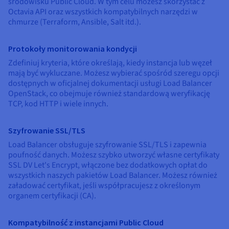
środowisku Public Cloud. W tym celu możesz skorzystać z
Octavia API oraz wszystkich kompatybilnych narzędzi w
chmurze (Terraform, Ansible, Salt itd.).
Protokoły monitorowania kondycji
Zdefiniuj kryteria, które określają, kiedy instancja lub węzeł
mają być wykluczane. Możesz wybierać spośród szeregu opcji
dostępnych w oficjalnej dokumentacji usługi Load Balancer
OpenStack, co obejmuje również standardową weryfikację
TCP, kod HTTP i wiele innych.
Szyfrowanie SSL/TLS
Load Balancer obsługuje szyfrowanie SSL/TLS i zapewnia
poufność danych. Możesz szybko utworzyć własne certyfikaty
SSL DV Let's Encrypt, włączone bez dodatkowych opłat do
wszystkich naszych pakietów Load Balancer. Możesz również
załadować certyfikat, jeśli współpracujesz z określonym
organem certyfikacji (CA).
Kompatybilność z instancjami Public Cloud