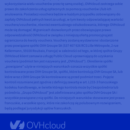
wykorzystania wielu voucherów przez tę samą osobę), OVHcloud zastrzega sobie
prawo do zakończenia usług opłaconych za pomocą voucherów i/lub ich
anulowania. Posiadacz vouchera będzie w każdym przypadku zobowiązany do
zapłaty OVHcloud pełnych kwot za usługi, w tym kwoty odpowiadającej wartości
vouchera/voucherów, również ewentualnego odszkodowania, którego OVHcloud
może się domagać. W granicach dozwolonych przez obowiązujące prawo
odpowiedzialność OVHcloud w związku z niniejszą ofertą promocyjną jest
ograniczona do kwoty vouchera. Vouchery zostaną wystawione i dostarczone
przez powiązane spółki OVH Groupe SA (537 407 926 RCS Lille Métropole, 2 rue
Kellermann, 59100 Roubaix, Francja) w zależności od tego, w której spółce Grupy
OVHcloud klient zamawia usługę Public Cloud uprawniającą do uzyskania
vouchera (podmiot ten jest nazywany jest „OVHcloud”). Określenie spółki
„powiązane” użyte w niniejszych warunkach oznacza wszystkie spółki
kontrolowane przez OVH Groupe SA, spółki, które kontrolują OVH Groupe SA, lub
które wraz z OVH Groupe SA kontrolowane są przed podmiot trzeci. Pojęcie
kontroli rozumiane jest zgodnie z definicją zawartą w art. L233-3 francuskiego
kodeksu handlowego, w świetle którego kontrola może być bezpośrednia lub
pośrednia. „Grupa OVHcloud” jest zdefiniowana jako spółka OVH Groupe SA i
wszystkie powiązane z nią spółki. Do niniejszych warunków stosowane jest prawo
francuskie, a wszelkie spory, które nie zakończą się polubownym rozwiązaniem,
będą podlegać jurysdykcji sądów francuskich.