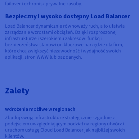
Dokumentacja
Dokumentacja
Dokumentacja
failover i ochronisz prywatne zasoby.
Cennik
Roadmap & Changelog
Roadmap & Changelog
Roadmap & Changelog
Monitorowanie
Dostępność według regionów
Bezpieczny i wysoko dostępny Load Balancer
Dokumentacja
Load Balancer dynamicznie równoważy ruch, a to ułatwia
Roadmap & Changelog
Roadmap & Changelog
zarządzanie wzrostami obciążeń. Dzięki rozproszonej
infrastrukturze i szerokiemu zakresowi funkcji
bezpieczeństwa stanowi on kluczowe narzędzie dla firm,
które chcą zwiększyć niezawodność i wydajność swoich
aplikacji, stron WWW lub baz danych.
Zalety
Wdrożenia możliwe w regionach
Zbuduj swoją infrastrukturę strategicznie - zgodnie z
podejściem uwzględniającym podział na regiony utwórz i
uruchom usługę Cloud Load Balancer jak najbliżej swoich
klientów.