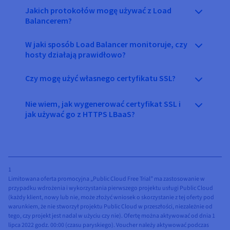
Jakich protokołów mogę używać z Load
Balancerem?
W jaki sposób Load Balancer monitoruje, czy
hosty działają prawidłowo?
Czy mogę użyć własnego certyfikatu SSL?
Nie wiem, jak wygenerować certyfikat SSL i
jak używać go z HTTPS LBaaS?
1
Limitowana oferta promocyjna „Public Cloud Free Trial” ma zastosowanie w
przypadku wdrożenia i wykorzystania pierwszego projektu usługi Public Cloud
(każdy klient, nowy lub nie, może złożyć wniosek o skorzystanie z tej oferty pod
warunkiem, że nie stworzył projektu Public Cloud w przeszłości, niezależnie od
tego, czy projekt jest nadal w użyciu czy nie). Ofertę można aktywować od dnia 1
lipca 2022 godz. 00:00 (czasu paryskiego). Voucher należy aktywować podczas