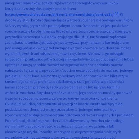
niniejszych warunków, a także Ogólnych oraz Szczegółowych warunków
korzystania z usług dostępnych pod adresem
https://www.ovhcloud.com/pl/terms-and-conditions/contracts/
. W
drodze wyjątku, kwota odpowiadająca wartości vouchera nie podlega warunkom
SLA czy wynikającym z nich potencjalnym karom. Oznacza to, że jeśli posiadacz
vouchera zużyje kwotę mniejszą lub równą wartości vouchera za dany miesiąc, w
przypadku naruszenia SLA obowiązującego dla usługi nie zostanie zapłacona
żadna kara, natomiast jeśli zużyje kwotę wyższą, przy naliczaniu kar będą brane
pod uwagę jedynie kwoty przekraczające wartość vouchera. Vouchera nie można
wymienić, zwrócić ani odsprzedać, nawet częściowo. Nie można go odstąpić,
sprzedać ani przekazać osobie trzeciej z jakiegokolwiek powodu, bezpłatnie lub za
opłatą (nie mogą go sobie również odstępować odrębne podmioty prawne
należące do tej samej grupy spółek). Voucher może być użyty do realizacji jednego
projektu Public Cloud, ale można go wykorzystać jednorazowo lub kilka razy w
ramach tego samego projektu, dodatkowo, w razie potrzeby, w połączeniu z
innym sposobem płatności, aż do wyczerpania salda lub upływu terminu
ważności vouchera. Aby skorzystać z vouchera, jego posiadacz musi dysponować
ważnym sposobem płatności zarejestrowanym na swoim koncie klienta
OVHcloud. Voucher, od momentu aktywacji na koncie klienta należącym do
posiadacza vouchera, jest ważny przez okres 1 (jednego) miesiąca i jego
równowartość zostaje automatycznie odliczona od faktur związanych z projektem
Public Cloud, dla którego voucher został aktywowany. Voucher nie podlega
wymianie w przypadku utraty, kradzieży, zniszczenia, wygaśnięcia lub
nieuczciwego użycia. Ponadto, w przypadku nieprzestrzegania niniejszych
warunków lub nieuczciwego wykorzystania vouchera (w szczególności